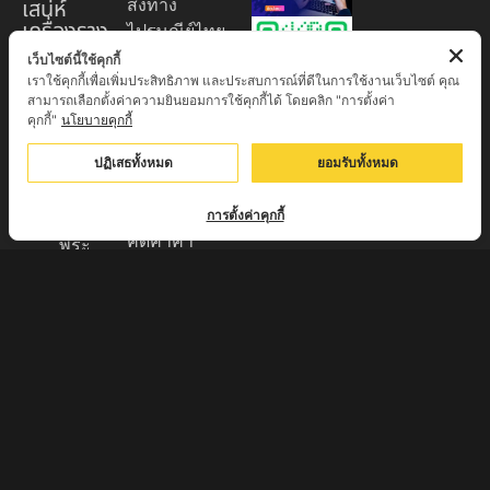
เสน่ห์
ส่งทาง
เครื่องราง
ไปรษณีย์ไทย
ของขลัง
EMS 60
เว็บไซต์นี้ใช้คุกกี้
เราใช้คุกกี้เพื่อเพิ่มประสิทธิภาพ และประสบการณ์ที่ดีในการใช้งานเว็บไซต์ คุณ
บาท (พระ
ศูนย์รวมพระ
สามารถเลือกตั้งค่าความยินยอมการใช้คุกกี้ได้ โดยคลิก "การตั้งค่า
บูชา
เครื่อง วัตถุ
คุกกี้"
นโยบายคุกกี้
+EMS100
มงคล พระ
บาท )
ปฏิเสธทั้งหมด
ยอมรับทั้งหมด
ใหม่
มีบริการเก็บ
เครื่องราง
เงินปลายทาง
การตั้งค่าคุกกี้
ของขลัง จาก
คิดค่าค่า
พระ
ธรรมเนียม
เกจิอาจารย์
3% จาก
ดังทั่วประเทศ
มูลค่าของ
รับประกัน
สินค้า
พระแท้จาก
ส่งของทุกวัน
วัด 100%
ตัดรอบทุก
กรุณา
17:00 ส่งไว
สอบถามราย
แพ็คของมี
ละเอียดทาง
มาตรฐาน