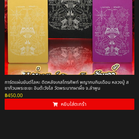
การ์ดแผ่นยันต์โลหะ ติดหลังเคสโทรศัพท์ พญากบกินเดือน หลวงปู่ ส
ยาก๊วนพระชะยะ อินต๊ะวังโส วัดพระบาทผาผึ้ง จ.ลำพูน
฿
450.00
หยิบใส่ตะกร้า