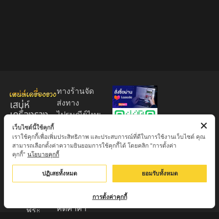
ทางร้านจัด
เสน่ห์
ส่งทาง
เครื่องราง
ไปรษณีย์ไทย
ของขลัง
EMS 60
เว็บไซต์นี้ใช้คุกกี้
เราใช้คุกกี้เพื่อเพิ่มประสิทธิภาพ และประสบการณ์ที่ดีในการใช้งานเว็บไซต์ คุณ
บาท (พระ
ศูนย์รวมพระ
สามารถเลือกตั้งค่าความยินยอมการใช้คุกกี้ได้ โดยคลิก "การตั้งค่า
บูชา
เครื่อง วัตถุ
คุกกี้"
นโยบายคุกกี้
+EMS100
มงคล พระ
บาท )
ปฏิเสธทั้งหมด
ยอมรับทั้งหมด
ใหม่
มีบริการเก็บ
เครื่องราง
เงินปลายทาง
การตั้งค่าคุกกี้
ของขลัง จาก
คิดค่าค่า
พระ