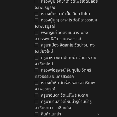
หลวงปู่มี อภิชาโต วัดโพธิ์เจดีย์ลอย
จ.เพชรบูรณ์
หลวงปู่ครูบาคำฝั้น อินทวันโณ
หลวงปู่บุญ อาจาโร วัดนิลาวรรณฯ
จ.เพชรบูรณ์
ก
พระครูแก่ วัดดงแม่นางเมือง
฿
อ.บรรพตพิสัย จ.นครสวรรค์
ครูบาเมือง ฐิตสทฺโธ วัดปางมะกง
จ.เชียงใหม่
ครูบาหลวงตาปราบป่า วัดนาหวาย
จ.เชียงใหม่
หลวงพ่อสุพจน์ จันทูปโม วัดศรี
ทรงธรรม จ.นครสวรรค์
หลวงปู่เหิน วัดร่องหอย อ.ศรีเทพ
จ.เพชรบูรณ์
ครูบาอินตา วัดแม่โพธิ์ จ.ตาก
ครูบามานัส วัดใหม่น้ำรูบ้านน้ำรู
อ.เชียงดาว จ.เชียงใหม่
สินค้าแนะนำ