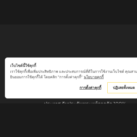
เว็บไซต์นี้ใช้คุกกี้
เราใช้คุกกี้เพื่อเพิ่มประสิทธิภาพ และประสบการณ์ที่ดีในการใช้งานเว็บไซต์ คุณสา
ยินยอมการใช้คุกกี้ได้ โดยคลิก "การตั้งค่าคุกกี้"
นโยบายคุกกี้
เสน่ห์เครื่องราง ของขลัง
การตั้งค่าคุกกี้
ปฏิเสธทั้งหมด
ศูนย์รวมพระเครื่อง วัตถุมงคล พระใหม่
เครื่องรางของขลัง จากพระเกจิอาจารย์ดังทั่ว
ประเทศ รับประกันพระแท้จากวัด 100%
กรุณาสอบถามรายละเอียดทางเบอร์โทรศัพท์
062-7015858
หรือ ID LINE : @sn0627015858 ก่อนชำระ