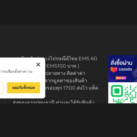
ทางร้านจัดส่งทางไปรษณีย์ไทย EMS 60
บาท (พระบูชา +EMS100 บาท )
มารถเลือกตั้งค่าความ
มีบริการเก็บเงินปลายทาง คิดค่าค่า
ธรรมเนียม 3% จากมูลค่าของสินค้า
ส่งของทุกวัน ตัดรอบทุก 17:00 ส่งไว แพ็ค
ยอมรับทั้งหมด
ของมีมาตรฐาน
ส่งของจากปทุมธานี ท่านจะได้รับสินค้า
ภายใน 2-3 วัน