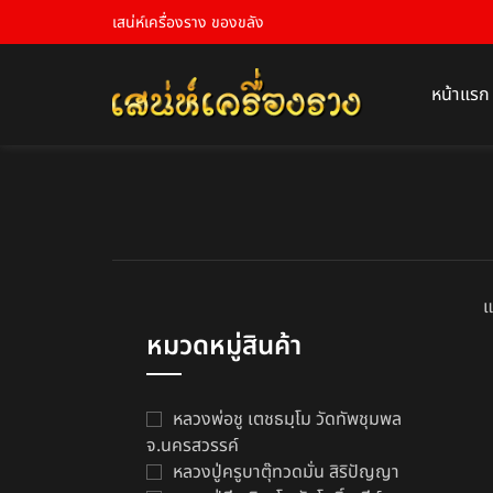
เสน่ห์เครื่องราง ของขลัง
หน้าแรก
แ
หมวดหมู่สินค้า
หลวงพ่อชู เตชธมฺโม วัดทัพชุมพล
จ.นครสวรรค์
หลวงปู่ครูบาตุ๊ทวดมั่น สิริปัญญา