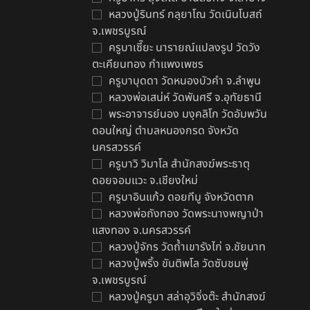
หลวงปู่รินทร์ กลฺยาโณ วัดเนินโบสถ์
จ.เพชรบูรณ์
ครูบาเซี๊ยะ นารายณ์แปลงรูป วัดวัง
ตะเคียนทอง กำแพงเพชร
ครูบาบุดดา วัดหนองบัวคํา จ.ลําพูน
หลวงพ่อเสน่ห์ วัดพันศรี จ.อุทัยธานี
พระอาจารย์นอง มงฺคลิโก วัดอัมพวัน
ดอนใหญ่ ตำบลหนองกรด จังหวัด
นครสวรรค์
ครูบาวิ วิมาโล สำนักสงฆ์พระธาตุ
ดอยจอมแวะ จ.เชียงใหม่
ครูบาอินแก้ว ดอยทีมู จังหวัดตาก
หลวงพ่อถังทอง วัดพระนางพญาป่า
แสงทอง จ.นครสวรรค์
หลวงปู่จักร วัดถ้ำเขารังไก่ จ.ชัยนาท
หลวงปู่พริ้ง ขันติพโล วัดซับชมพู่
จ.เพชรบูรณ์
หลวงปู่ครูบา สล่าอุวิจิ่งต๊ะ สำนักสงฆ์