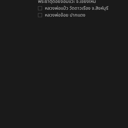
พระธาตุดอยจอมแวะ จ.เชียงใหม่
หลวงพ่อแป๋ว วัดดาวเรือง จ.สิงห์บุรี
หลวงพ่อจ้อย ปากแดง