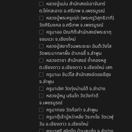
หลวงปู่แม่น สำนักสงฆ์เขาจันทร์
ต.โค่กสะอาด อ.ศรีเทพ จ.เพชรบูรณ์
หลวงปู่พระครูเฒ่า (พระครูวิสุทธิวาที)
วัดศิริมงคล อ.ศรีเทพ จ.เพชรบูรณ์
ครูบาออ ปัณฑิต๊ะสำนักสงฆ์พระธาตุ
จอมแวะ จ.เชียงใหม่
หลวงปู่สยาก๊วนพระชะยะ อินต๊ะวังโส
วัดพระบาทผาผึ้ง อำเภอลี้ จ.ลำพูน
หลวงตาชา สำนักสงฆ์ ถ้ำคองหลู
ต.เชียงดาว อ.เชียงดาว จ.เชียงใหม่ เสก
ครูบานะ ชินวํโส สำนักสงฆ์ดอยอีฮุย
จ.ลำพูน
ครูบาเลิศ วัดทุ่งม่านใต้ จ.ลำปาง
หลวงปู่หนู นรินโท วัดวังท่าดี
จ.เพชรบูรณ์
ครูบาทอง วัดก้อท่า จ.ลำพูน
ครูบาตุ๊เจ้าปู่หว่าหลิ่ง วิระทะโย วัดเวฬุ
วัน อ.เชียงดาว จ.เชียงใหม่
ครูบาศรี สุจิตโต บ้านสบก๋ง จ.ลำปาง