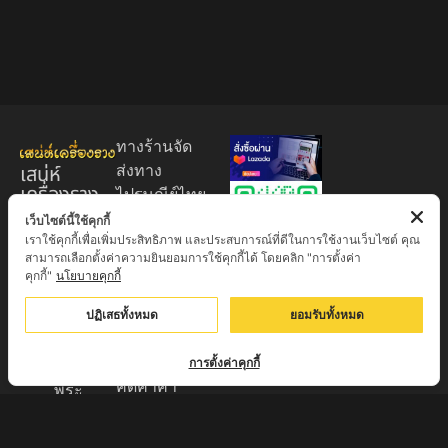
ทางร้านจัด
เสน่ห์
ส่งทาง
เครื่องราง
ไปรษณีย์ไทย
ของขลัง
EMS 60
เว็บไซต์นี้ใช้คุกกี้
เราใช้คุกกี้เพื่อเพิ่มประสิทธิภาพ และประสบการณ์ที่ดีในการใช้งานเว็บไซต์ คุณ
บาท (พระ
ศูนย์รวมพระ
สามารถเลือกตั้งค่าความยินยอมการใช้คุกกี้ได้ โดยคลิก "การตั้งค่า
บูชา
เครื่อง วัตถุ
คุกกี้"
นโยบายคุกกี้
+EMS100
มงคล พระ
บาท )
ปฏิเสธทั้งหมด
ยอมรับทั้งหมด
ใหม่
มีบริการเก็บ
เครื่องราง
เงินปลายทาง
การตั้งค่าคุกกี้
ของขลัง จาก
คิดค่าค่า
พระ
ธรรมเนียม
เกจิอาจารย์
3% จาก
ดังทั่วประเทศ