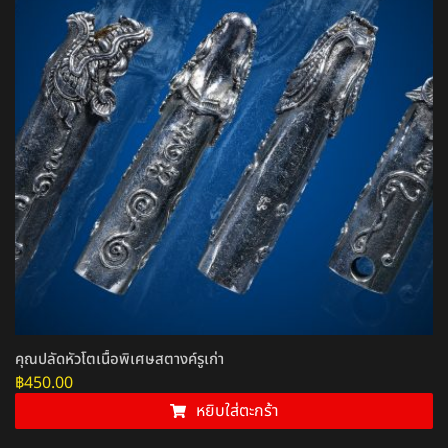
คุณปลัดหัวโตเนื้อพิเศษสตางค์รูเก่า
฿
450.00
หยิบใส่ตะกร้า