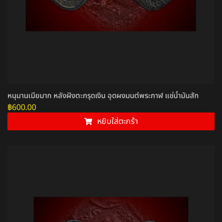
หนุมานเมียมาก หลังฝังตะกรุดเงิน อุดผงมนต์พระกาฬ แช่น้ำมันสัก
฿
600.00
หยิบใส่ตะกร้า