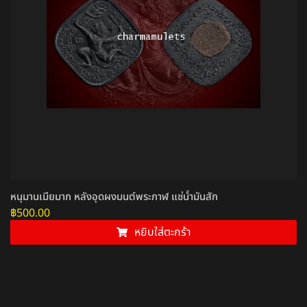
หนุมานเมียมาก หลังอุดผงมนต์พระกาฬ แช่น้ำมันสัก
฿
500.00
หยิบใส่ตะกร้า