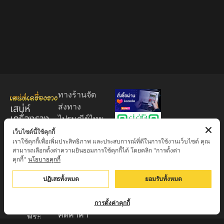
ทางร้านจัด
เสน่ห์
ส่งทาง
เครื่องราง
ไปรษณีย์ไทย
ของขลัง
EMS 60
เว็บไซต์นี้ใช้คุกกี้
เราใช้คุกกี้เพื่อเพิ่มประสิทธิภาพ และประสบการณ์ที่ดีในการใช้งานเว็บไซต์ คุณ
บาท (พระ
ศูนย์รวมพระ
สามารถเลือกตั้งค่าความยินยอมการใช้คุกกี้ได้ โดยคลิก "การตั้งค่า
บูชา
เครื่อง วัตถุ
คุกกี้"
นโยบายคุกกี้
+EMS100
มงคล พระ
บาท )
ปฏิเสธทั้งหมด
ยอมรับทั้งหมด
ใหม่
มีบริการเก็บ
เครื่องราง
เงินปลายทาง
การตั้งค่าคุกกี้
ของขลัง จาก
คิดค่าค่า
พระ