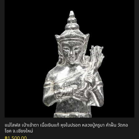
แม่โสฬส เป่าเข้าตา เนื้อเงินแท้ หุงในปรอท หลวงปู่ครูบา คำฝั้น วัดกอ
โชค จ.เชียงใหม่
฿
1,500.00