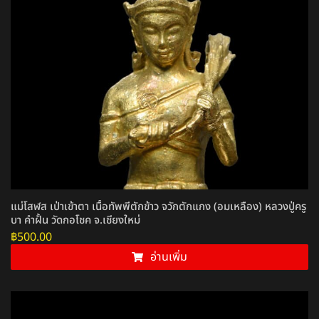
แม่โสฬส เป่าเข้าตา เนื้อทัพพีตักข้าว จวักตักแกง (อมเหลือง) หลวงปู่ครู
บา คำฝั้น วัดกอโชค จ.เชียงใหม่
฿
500.00
อ่านเพิ่ม