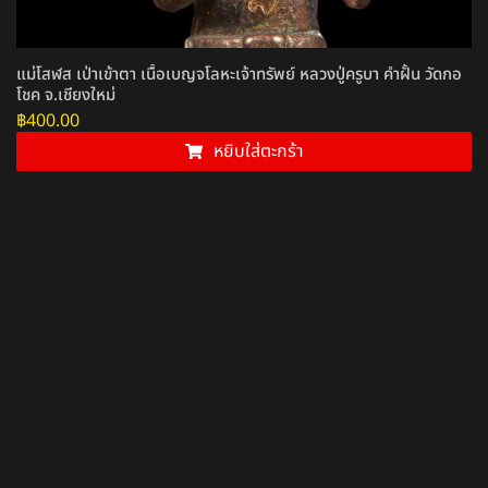
แม่โสฬส เป่าเข้าตา เนื้อเบญจโลหะเจ้าทรัพย์ หลวงปู่ครูบา คำฝั้น วัดกอ
โชค จ.เชียงใหม่
฿
400.00
หยิบใส่ตะกร้า