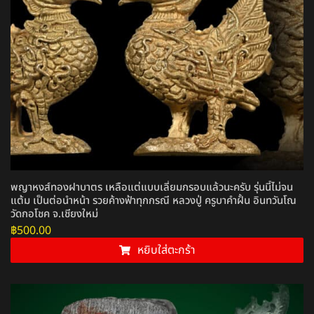
พญาหงส์ทองฝาบาตร เหลือแต่แบบเลี่ยมกรอบแล้วนะครับ รุ่นนี้ไม่จน
แต้ม เป็นต่อนำหน้า รวยค้างฟ้าทุกกรณี หลวงปู่ ครูบาคำฝั้น อินทวันโณ
วัดกอโชค จ.เชียงใหม่
฿
500.00
หยิบใส่ตะกร้า