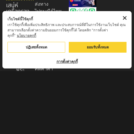
เสน่ห์
ส่งทาง
เครื่องราง
ไปรษณีย์ไทย
ของขลัง
EMS 60
เว็บไซต์นี้ใช้คุกกี้
เราใช้คุกกี้เพื่อเพิ่มประสิทธิภาพ และประสบการณ์ที่ดีในการใช้งานเว็บไซต์ คุณ
บาท (พระ
ศูนย์รวมพระ
สามารถเลือกตั้งค่าความยินยอมการใช้คุกกี้ได้ โดยคลิก "การตั้งค่า
บูชา
เครื่อง วัตถุ
คุกกี้"
นโยบายคุกกี้
+EMS100
มงคล พระ
บาท )
ปฏิเสธทั้งหมด
ยอมรับทั้งหมด
ใหม่
มีบริการเก็บ
เครื่องราง
เงินปลายทาง
การตั้งค่าคุกกี้
ของขลัง จาก
คิดค่าค่า
พระ
ธรรมเนียม
เกจิอาจารย์
3% จาก
ดังทั่วประเทศ
มูลค่าของ
รับประกัน
สินค้า
พระแท้จาก
ส่งของทุกวัน
วัด 100%
ตัดรอบทุก
กรุณา
17:00 ส่งไว
สอบถามราย
แพ็คของมี
ละเอียดทาง
มาตรฐาน