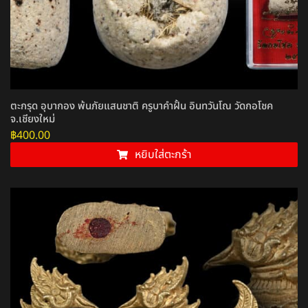
ตะกรุด อุบากอง พ้นภัยแสนชาติ ครูบาคำฝั้น อินทวันโณ วัดกอโชค
จ.เชียงใหม่
฿
400.00
หยิบใส่ตะกร้า