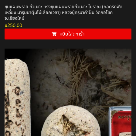
ขุนแผนพราย กั่วเผาะ ทรงขุนแผนพรายกั่วเผาะ โบราณ (กอดรัดฟัด
เหวี่ยง มารุมมาตุ้มไม่เลือกเวลา) หลวงปู่ครูบาคำฝั้น วัดกอโชค
จ.เชียงใหม่
฿
250.00
หยิบใส่ตะกร้า