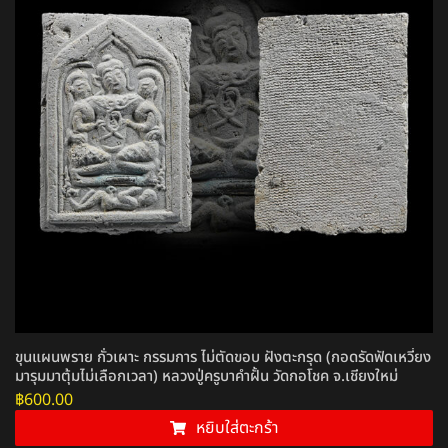
ขุนแผนพราย กั่วเผาะ กรรมการ ไม่ตัดขอบ ฝังตะกรุด (กอดรัดฟัดเหวี่ยง
มารุมมาตุ้มไม่เลือกเวลา) หลวงปู่ครูบาคำฝั้น วัดกอโชค จ.เชียงใหม่
฿
600.00
หยิบใส่ตะกร้า