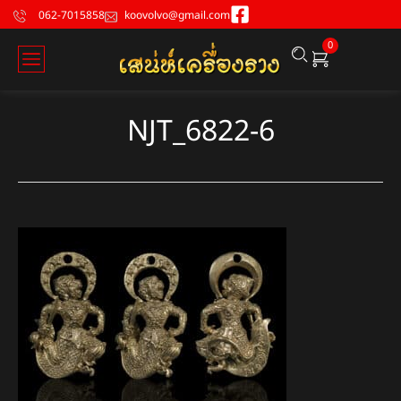
062-7015858
koovolvo@gmail.com
0
NJT_6822-6