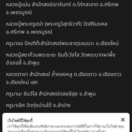
หลวงปู่แม่น สำนักสงฆ์เขาจันทร์ ต.โค่กสะอาด อ.ศรีเทพ
จ.เพชรบูรณ์
หลวงปู่พระครูเฒ่า (พระครูวิสุทธิวาที) วัดศิริมงคล
อ.ศรีเทพ จ.เพชรบูรณ์
ครูบาออ ปัณฑิต๊ะสำนักสงฆ์พระธาตุจอมแวะ จ.เชียงใหม่
หลวงปู่สยาก๊วนพระชะยะ อินต๊ะวังโส วัดพระบาทผาผึ้ง
อำเภอลี้ จ.ลำพูน
หลวงตาชา สำนักสงฆ์ ถ้ำคองหลู ต.เชียงดาว อ.เชียงดาว
จ.เชียงใหม่ เสก
ครูบานะ ชินวํโส สำนักสงฆ์ดอยอีฮุย จ.ลำพูน
ครูบาเลิศ วัดทุ่งม่านใต้ จ.ลำปาง
หลวงปู่หนู นรินโท วัดวังท่าดี จ.เพชรบูรณ์
เว็บไซต์นี้ใช้คุกกี้
เราใช้คุกกี้เพื่อเพิ่มประสิทธิภาพ และประสบการณ์ที่ดีในการใช้งานเว็บไซต์ คุณ
ครูบาทอง วัดก้อท่า จ.ลำพูน
สามารถเลือกตั้งค่าความยินยอมการใช้คุกกี้ได้ โดยคลิก "การตั้งค่า