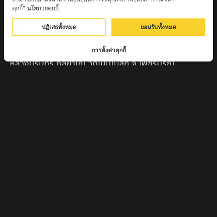
คุกกี้"
นโยบายคุกกี้
ครูบาตุ๊เจ้าปู่หว่าหลิ่ง วิระทะโย วัดเวฬุวัน อ.เชียงดาว
จ.เชียงใหม่
ปฏิเสธทั้งหมด
ยอมรับทั้งหมด
ครูบาศรี สุจิตโต บ้านสบก๋ง จ.ลำปาง
การตั้งค่าคุกกี้
หลวงปู่รินทร์ กลฺยาโณ วัดเนินโบสถ์ จ.เพชรบูรณ์
ครูบาเซี๊ยะ นารายณ์แปลงรูป วัดวังตะเคียนทอง
กำแพงเพชร
ครูบาบุดดา วัดหนองบัวคํา จ.ลําพูน
หลวงพ่อเสน่ห์ วัดพันศรี จ.อุทัยธานี
พระอาจารย์นอง มงฺคลิโก วัดอัมพวันดอนใหญ่ ตำบลหนอง
กรด จังหวัดนครสวรรค์
ครูบาวิ วิมาโล สำนักสงฆ์พระธาตุดอยจอมแวะ จ.เชียงใหม่
ครูบาอินแก้ว ดอยทีมู จังหวัดตาก