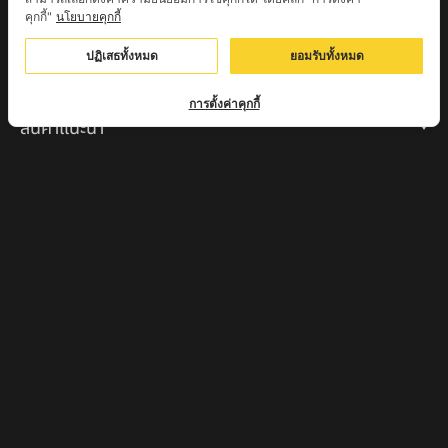
หลวงปู่เหิน วัดร่องหอย อ.ศรีเทพ จ.เพชรบูรณ์
คุกกี้"
นโยบายคุกกี้
ครูบาอินตา วัดแม่โพธิ์ จ.ตาก
ปฏิเสธทั้งหมด
ยอมรับทั้งหมด
ครูบามานัส วัดใหม่น้ำรูบ้านน้ำรู อ.เชียงดาว จ.เชียงใหม่
การตั้งค่าคุกกี้
สินค้าแนะนำ
หลวงปู่แม่น สำนักสงฆ์เขาจันทร์ ต.โค่กสะอาด อ.ศรีเทพ
จ.เพชรบูรณ์
หลวงปู่พระครูเฒ่า (พระครูวิสุทธิวาที) วัดศิริมงคล
อ.ศรีเทพ จ.เพชรบูรณ์
ครูบาออ ปัณฑิต๊ะสำนักสงฆ์พระธาตุจอมแวะ จ.เชียงใหม่
หลวงปู่สยาก๊วนพระชะยะ อินต๊ะวังโส วัดพระบาทผาผึ้ง
อำเภอลี้ จ.ลำพูน
หลวงตาชา สำนักสงฆ์ ถ้ำคองหลู ต.เชียงดาว อ.เชียงดาว
จ.เชียงใหม่ เสก