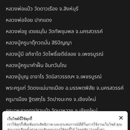
หลวงพ่อแป๋ว วัดดาวเรือง จ.สิงห์บุรี
หลวงพ่อจ้อย ปากแดง
หลวงพ่อชู เตชธมฺโม วัดทัพชุมพล จ.นครสวรรค์
หลวงปู่ครูบาตุ๊ทวดมั่น สิริปัญญา
หลวงปู่มี อภิชาโต วัดโพธิ์เจดีย์ลอย จ.เพชรบูรณ์
หลวงปู่ครูบาคำฝั้น อินทวันโณ
หลวงปู่บุญ อาจาโร วัดนิลาวรรณฯ จ.เพชรบูรณ์
พระครูแก่ วัดดงแม่นางเมือง อ.บรรพตพิสัย จ.นครสวรรค์
ครูบาเมือง ฐิตสทฺโธ วัดปางมะกง จ.เชียงใหม่
ครูบาหลวงตาปราบป่า วัดนาหวาย จ.เชียงใหม่
เว็บไซต์นี้ใช้คุกกี้
หลวงพ่อสุพจน์ จันทูปโม วัดศรีทรงธรรม จ.นครสวรรค์
เราใช้คุกกี้เพื่อเพิ่มประสิทธิภาพ และประสบการณ์ที่ดีในการใช้งานเว็บไซต์ คุณ
สามารถเลือกตั้งค่าความยินยอมการใช้คุกกี้ได้ โดยคลิก "การตั้งค่า