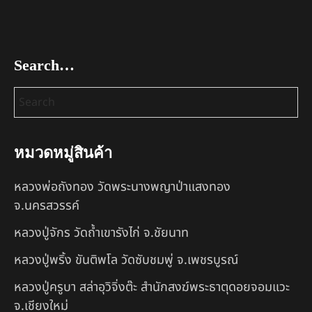
Search…
หมวดหมู่สินค้า
หลวงพ่อถังทอง วัดพระนางพญาป่าแสงทอง
จ.นครสวรรค์
หลวงปู่จักร วัดถ้ำเขารังไก่ จ.ชัยนาท
หลวงปู่พริ้ง ขันติพโล วัดซับชมพู่ จ.เพชรบูรณ์
หลวงปู่ครูบา สล่าอุวิจิ่งต๊ะ สำนักสงฆ์พระธาตุดอยจอมแวะ
จ.เชียงใหม่