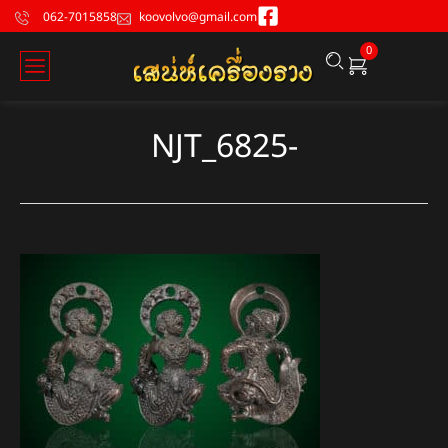
062-7015858
koovolvo@gmail.com
0
NJT_6825-