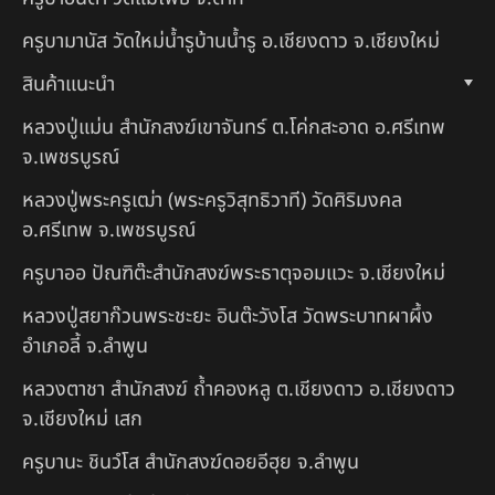
ครูบามานัส วัดใหม่น้ำรูบ้านน้ำรู อ.เชียงดาว จ.เชียงใหม่
สินค้าแนะนำ
หลวงปู่แม่น สำนักสงฆ์เขาจันทร์ ต.โค่กสะอาด อ.ศรีเทพ
จ.เพชรบูรณ์
หลวงปู่พระครูเฒ่า (พระครูวิสุทธิวาที) วัดศิริมงคล
อ.ศรีเทพ จ.เพชรบูรณ์
ครูบาออ ปัณฑิต๊ะสำนักสงฆ์พระธาตุจอมแวะ จ.เชียงใหม่
หลวงปู่สยาก๊วนพระชะยะ อินต๊ะวังโส วัดพระบาทผาผึ้ง
อำเภอลี้ จ.ลำพูน
หลวงตาชา สำนักสงฆ์ ถ้ำคองหลู ต.เชียงดาว อ.เชียงดาว
จ.เชียงใหม่ เสก
ครูบานะ ชินวํโส สำนักสงฆ์ดอยอีฮุย จ.ลำพูน