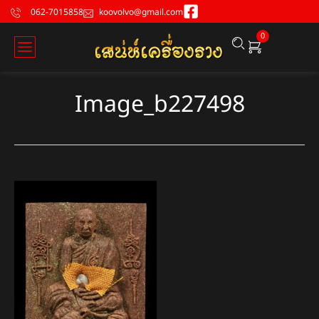
062-7015858
koovolvo@gmail.com
0
Image_b227498