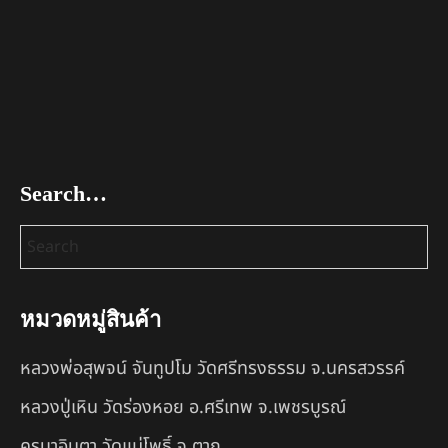
Search…
หมวดหมู่สินค้า
หลวงพ่อสุพจน์ จันทูปโม วัดศรีทรงธรรม จ.นครสวรรค์
หลวงปู่เหิน วัดร่องหอย อ.ศรีเทพ จ.เพชรบูรณ์
ครูบาอินตา วัดแม่โพธิ์ จ.ตาก