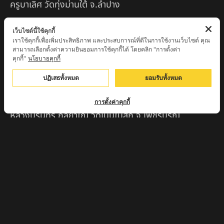
ครูบาเลิศ วัดทุ่งม่านใต้ จ.ลำปาง
หลวงปู่หนู นรินโท วัดวังท่าดี จ.เพชรบูรณ์
เว็บไซต์นี้ใช้คุกกี้
เราใช้คุกกี้เพื่อเพิ่มประสิทธิภาพ และประสบการณ์ที่ดีในการใช้งานเว็บไซต์ คุณ
ครูบาทอง วัดก้อท่า จ.ลำพูน
สามารถเลือกตั้งค่าความยินยอมการใช้คุกกี้ได้ โดยคลิก "การตั้งค่า
คุกกี้"
นโยบายคุกกี้
ครูบาตุ๊เจ้าปู่หว่าหลิ่ง วิระทะโย วัดเวฬุวัน อ.เชียงดาว
จ.เชียงใหม่
ปฏิเสธทั้งหมด
ยอมรับทั้งหมด
ครูบาศรี สุจิตโต บ้านสบก๋ง จ.ลำปาง
การตั้งค่าคุกกี้
หลวงปู่รินทร์ กลฺยาโณ วัดเนินโบสถ์ จ.เพชรบูรณ์
ครูบาเซี๊ยะ นารายณ์แปลงรูป วัดวังตะเคียนทอง
กำแพงเพชร
ครูบาบุดดา วัดหนองบัวคํา จ.ลําพูน
หลวงพ่อเสน่ห์ วัดพันศรี จ.อุทัยธานี
พระอาจารย์นอง มงฺคลิโก วัดอัมพวันดอนใหญ่ ตำบลหนอง
กรด จังหวัดนครสวรรค์