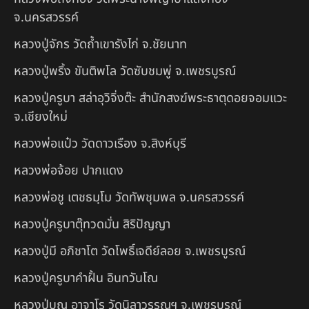
จ.นครสวรรค์
หลวงปู่จักร วัดถ้ำเขารังไก่ จ.ชัยนาท
หลวงปู่พริ้ง ขันติพโล วัดซับชมพู่ จ.เพชรบูรณ์
หลวงปู่ครูบา สล่าอุวิจิ่งต๊ะ สำนักสงฆ์พระธาตุดอยจอมแวะ
จ.เชียงใหม่
หลวงพ่อแป๋ว วัดดาวเรือง จ.สิงห์บุรี
หลวงพ่อจ้อย ปากแดง
หลวงพ่อชู เตชธมฺโม วัดทัพชุมพล จ.นครสวรรค์
หลวงปู่ครูบาตุ๊ทวดมั่น สิริปัญญา
หลวงปู่มี อภิชาโต วัดโพธิ์เจดีย์ลอย จ.เพชรบูรณ์
หลวงปู่ครูบาคำฝั้น อินทวันโณ
หลวงปู่บุญ อาจาโร วัดนิลาวรรณฯ จ.เพชรบูรณ์