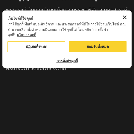
พระครูแก่ วัดดงแม่นางเมือง อ.บรรพตพิสัย จ.นครสวรรค์
เว็บไซต์นี้ใช้คุกกี้
ครูบาเมือง ฐิตสทฺโธ วัดปางมะกง จ.เชียงใหม่
เราใช้คุกกี้เพื่อเพิ่มประสิทธิภาพ และประสบการณ์ที่ดีในการใช้งานเว็บไซต์ คุณ
สามารถเลือกตั้งค่าความยินยอมการใช้คุกกี้ได้ โดยคลิก "การตั้งค่า
ครูบาหลวงตาปราบป่า วัดนาหวาย จ.เชียงใหม่
คุกกี้"
นโยบายคุกกี้
หลวงพ่อสุพจน์ จันทูปโม วัดศรีทรงธรรม จ.นครสวรรค์
ปฏิเสธทั้งหมด
ยอมรับทั้งหมด
หลวงปู่เหิน วัดร่องหอย อ.ศรีเทพ จ.เพชรบูรณ์
การตั้งค่าคุกกี้
ครูบาอินตา วัดแม่โพธิ์ จ.ตาก
ครูบามานัส วัดใหม่น้ำรูบ้านน้ำรู อ.เชียงดาว จ.เชียงใหม่
สินค้าแนะนำ
หลวงปู่แม่น สำนักสงฆ์เขาจันทร์ ต.โค่กสะอาด อ.ศรีเทพ
จ.เพชรบูรณ์
หลวงปู่พระครูเฒ่า (พระครูวิสุทธิวาที) วัดศิริมงคล
อ.ศรีเทพ จ.เพชรบูรณ์