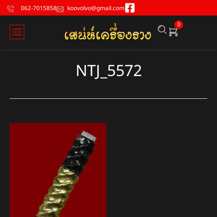
062-7015858
koovolvo@gmail.com
0
NTJ_5572