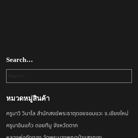
Search…
หมวดหมู่สินค้า
ครูบาวิ วิมาโล สำนักสงฆ์พระธาตุดอยจอมแวะ จ.เชียงใหม่
ครูบาอินแก้ว ดอยทีมู จังหวัดตาก
หลวงพ่อถังทอง วัดพระนางพญาป่าแสงทอง