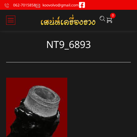
062-7015858
koovolvo@gmail.com
0
NT9_6893