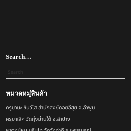
Search…
หมวดหมู่สินค้า
ครูบานะ ชินวํโส สำนักสงฆ์ดอยอีฮุย จ.ลำพูน
ครูบาเลิศ วัดทุ่งม่านใต้ จ.ลำปาง
หลวงปู่หนู นรินโท วัดวังท่าดี จ.เพชรบูรณ์