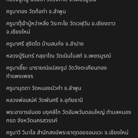
ครูบาทอง วัดก้อท่า จ.ลำพูน
ครูบาตุ๊เจ้าปู่หว่าหลิ่ง วิระทะโย วัดเวฬุวัน อ.เชียงดาว
จ.เชียงใหม่
ครูบาศรี สุจิตโต บ้านสบก๋ง จ.ลำปาง
หลวงปู่รินทร์ กลฺยาโณ วัดเนินโบสถ์ จ.เพชรบูรณ์
ครูบาเซี๊ยะ นารายณ์แปลงรูป วัดวังตะเคียนทอง
กำแพงเพชร
ครูบาบุดดา วัดหนองบัวคํา จ.ลําพูน
หลวงพ่อเสน่ห์ วัดพันศรี จ.อุทัยธานี
พระอาจารย์นอง มงฺคลิโก วัดอัมพวันดอนใหญ่ ตำบลหนอง
กรด จังหวัดนครสวรรค์
ครูบาวิ วิมาโล สำนักสงฆ์พระธาตุดอยจอมแวะ จ.เชียงใหม่