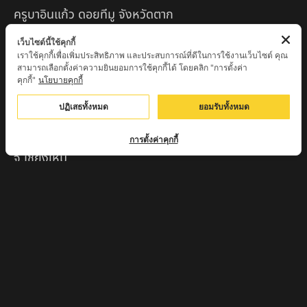
ครูบาอินแก้ว ดอยทีมู จังหวัดตาก
หลวงพ่อถังทอง วัดพระนางพญาป่าแสงทอง
เว็บไซต์นี้ใช้คุกกี้
เราใช้คุกกี้เพื่อเพิ่มประสิทธิภาพ และประสบการณ์ที่ดีในการใช้งานเว็บไซต์ คุณ
จ.นครสวรรค์
สามารถเลือกตั้งค่าความยินยอมการใช้คุกกี้ได้ โดยคลิก "การตั้งค่า
คุกกี้"
นโยบายคุกกี้
หลวงปู่จักร วัดถ้ำเขารังไก่ จ.ชัยนาท
ปฏิเสธทั้งหมด
ยอมรับทั้งหมด
หลวงปู่พริ้ง ขันติพโล วัดซับชมพู่ จ.เพชรบูรณ์
หลวงปู่ครูบา สล่าอุวิจิ่งต๊ะ สำนักสงฆ์พระธาตุดอยจอมแวะ
การตั้งค่าคุกกี้
จ.เชียงใหม่
หลวงพ่อแป๋ว วัดดาวเรือง จ.สิงห์บุรี
หลวงพ่อจ้อย ปากแดง
หลวงพ่อชู เตชธมฺโม วัดทัพชุมพล จ.นครสวรรค์
หลวงปู่ครูบาตุ๊ทวดมั่น สิริปัญญา
หลวงปู่มี อภิชาโต วัดโพธิ์เจดีย์ลอย จ.เพชรบูรณ์