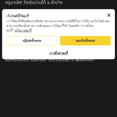
ครูบาเลิศ วัดทุ่งม่านใต้ จ.ลำปาง
หลวงปู่หนู นรินโท วัดวังท่าดี จ.เพชรบูรณ์
เว็บไซต์นี้ใช้คุกกี้
เราใช้คุกกี้เพื่อเพิ่มประสิทธิภาพ และประสบการณ์ที่ดีในการใช้งานเว็บไซต์ คุณ
ครูบาทอง วัดก้อท่า จ.ลำพูน
สามารถเลือกตั้งค่าความยินยอมการใช้คุกกี้ได้ โดยคลิก "การตั้งค่า
คุกกี้"
นโยบายคุกกี้
ครูบาตุ๊เจ้าปู่หว่าหลิ่ง วิระทะโย วัดเวฬุวัน อ.เชียงดาว
จ.เชียงใหม่
ปฏิเสธทั้งหมด
ยอมรับทั้งหมด
ครูบาศรี สุจิตโต บ้านสบก๋ง จ.ลำปาง
การตั้งค่าคุกกี้
หลวงปู่รินทร์ กลฺยาโณ วัดเนินโบสถ์ จ.เพชรบูรณ์
ครูบาเซี๊ยะ นารายณ์แปลงรูป วัดวังตะเคียนทอง
กำแพงเพชร
ครูบาบุดดา วัดหนองบัวคํา จ.ลําพูน
หลวงพ่อเสน่ห์ วัดพันศรี จ.อุทัยธานี
พระอาจารย์นอง มงฺคลิโก วัดอัมพวันดอนใหญ่ ตำบลหนอง
กรด จังหวัดนครสวรรค์