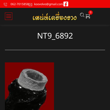
062-7015858
koovolvo@gmail.com
0
NT9_6892