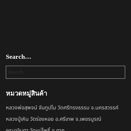
Search…
หมวดหมู่สินค้า
หลวงพ่อสุพจน์ จันทูปโม วัดศรีทรงธรรม จ.นครสวรรค์
หลวงปู่เหิน วัดร่องหอย อ.ศรีเทพ จ.เพชรบูรณ์
ครูบาอินตา วัดแม่โพธิ์ จ.ตาก