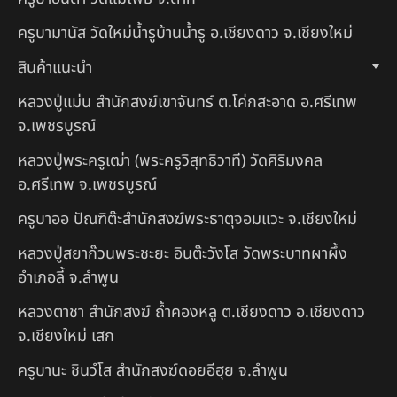
ครูบามานัส วัดใหม่น้ำรูบ้านน้ำรู อ.เชียงดาว จ.เชียงใหม่
สินค้าแนะนำ
หลวงปู่แม่น สำนักสงฆ์เขาจันทร์ ต.โค่กสะอาด อ.ศรีเทพ
จ.เพชรบูรณ์
หลวงปู่พระครูเฒ่า (พระครูวิสุทธิวาที) วัดศิริมงคล
อ.ศรีเทพ จ.เพชรบูรณ์
ครูบาออ ปัณฑิต๊ะสำนักสงฆ์พระธาตุจอมแวะ จ.เชียงใหม่
หลวงปู่สยาก๊วนพระชะยะ อินต๊ะวังโส วัดพระบาทผาผึ้ง
อำเภอลี้ จ.ลำพูน
หลวงตาชา สำนักสงฆ์ ถ้ำคองหลู ต.เชียงดาว อ.เชียงดาว
จ.เชียงใหม่ เสก
ครูบานะ ชินวํโส สำนักสงฆ์ดอยอีฮุย จ.ลำพูน