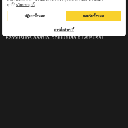
คุกกี้"
นโยบายคุกกี้
ครูบาตุ๊เจ้าปู่หว่าหลิ่ง วิระทะโย วัดเวฬุวัน อ.เชียงดาว
จ.เชียงใหม่
ปฏิเสธทั้งหมด
ยอมรับทั้งหมด
ครูบาศรี สุจิตโต บ้านสบก๋ง จ.ลำปาง
การตั้งค่าคุกกี้
หลวงปู่รินทร์ กลฺยาโณ วัดเนินโบสถ์ จ.เพชรบูรณ์
ครูบาเซี๊ยะ นารายณ์แปลงรูป วัดวังตะเคียนทอง
กำแพงเพชร
ครูบาบุดดา วัดหนองบัวคํา จ.ลําพูน
หลวงพ่อเสน่ห์ วัดพันศรี จ.อุทัยธานี
พระอาจารย์นอง มงฺคลิโก วัดอัมพวันดอนใหญ่ ตำบลหนอง
กรด จังหวัดนครสวรรค์
ครูบาวิ วิมาโล สำนักสงฆ์พระธาตุดอยจอมแวะ จ.เชียงใหม่
ครูบาอินแก้ว ดอยทีมู จังหวัดตาก