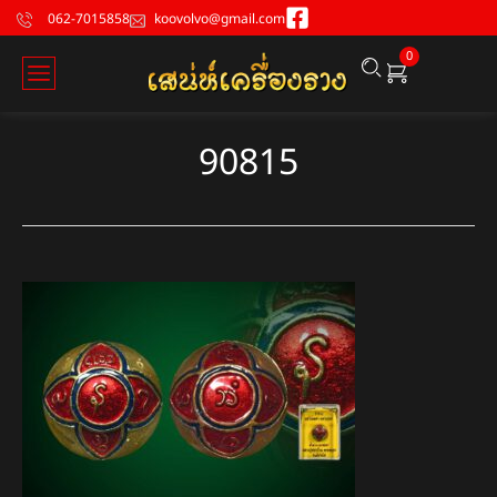
062-7015858
koovolvo@gmail.com
0
90815