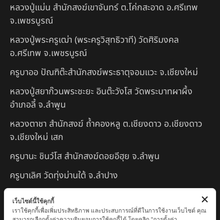
หลวงปู่แม่น สำนักสงฆ์เขาจันทร์ ต.โค่กสะอาด อ.ศรีเทพ
จ.เพชรบูรณ์
หลวงปู่พระครูเฒ่า (พระครูวิสุทธิวาที) วัดศิริมงคล
อ.ศรีเทพ จ.เพชรบูรณ์
ครูบาออ ปัณฑิต๊ะสำนักสงฆ์พระธาตุจอมแวะ จ.เชียงใหม่
หลวงปู่สยาก๊วนพระชะยะ อินต๊ะวังโส วัดพระบาทผาผึ้ง
อำเภอลี้ จ.ลำพูน
หลวงตาชา สำนักสงฆ์ ถ้ำคองหลู ต.เชียงดาว อ.เชียงดาว
จ.เชียงใหม่ เสก
ครูบานะ ชินวํโส สำนักสงฆ์ดอยอีฮุย จ.ลำพูน
ครูบาเลิศ วัดทุ่งม่านใต้ จ.ลำปาง
หลวงปู่หนู นรินโท วัดวังท่าดี จ.เพชรบูรณ์
เว็บไซต์นี้ใช้คุกกี้
เราใช้คุกกี้เพื่อเพิ่มประสิทธิภาพ และประสบการณ์ที่ดีในการใช้งานเว็บไซต์ คุณ
ครูบาทอง วัดก้อท่า จ.ลำพูน
สามารถเลือกตั้งค่าความยินยอมการใช้คุกกี้ได้ โดยคลิก "การตั้งค่า