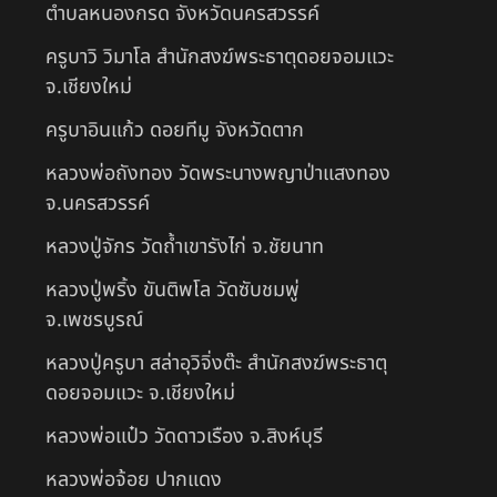
ตำบลหนองกรด จังหวัดนครสวรรค์
ครูบาวิ วิมาโล สำนักสงฆ์พระธาตุดอยจอมแวะ
จ.เชียงใหม่
ครูบาอินแก้ว ดอยทีมู จังหวัดตาก
หลวงพ่อถังทอง วัดพระนางพญาป่าแสงทอง
จ.นครสวรรค์
หลวงปู่จักร วัดถ้ำเขารังไก่ จ.ชัยนาท
หลวงปู่พริ้ง ขันติพโล วัดซับชมพู่
จ.เพชรบูรณ์
หลวงปู่ครูบา สล่าอุวิจิ่งต๊ะ สำนักสงฆ์พระธาตุ
ดอยจอมแวะ จ.เชียงใหม่
หลวงพ่อแป๋ว วัดดาวเรือง จ.สิงห์บุรี
หลวงพ่อจ้อย ปากแดง