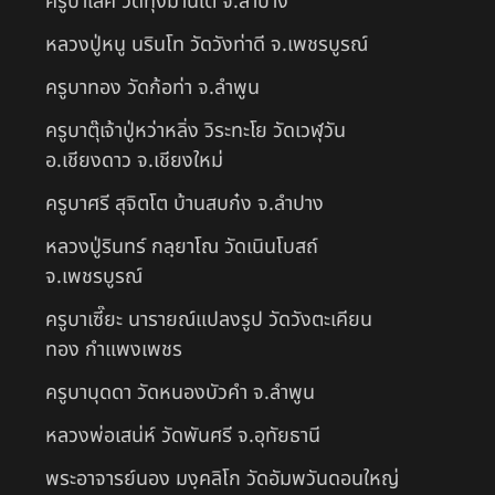
ครูบาเลิศ วัดทุ่งม่านใต้ จ.ลำปาง
หลวงปู่หนู นรินโท วัดวังท่าดี จ.เพชรบูรณ์
ครูบาทอง วัดก้อท่า จ.ลำพูน
ครูบาตุ๊เจ้าปู่หว่าหลิ่ง วิระทะโย วัดเวฬุวัน
อ.เชียงดาว จ.เชียงใหม่
ครูบาศรี สุจิตโต บ้านสบก๋ง จ.ลำปาง
หลวงปู่รินทร์ กลฺยาโณ วัดเนินโบสถ์
จ.เพชรบูรณ์
ครูบาเซี๊ยะ นารายณ์แปลงรูป วัดวังตะเคียน
ทอง กำแพงเพชร
ครูบาบุดดา วัดหนองบัวคํา จ.ลําพูน
หลวงพ่อเสน่ห์ วัดพันศรี จ.อุทัยธานี
พระอาจารย์นอง มงฺคลิโก วัดอัมพวันดอนใหญ่