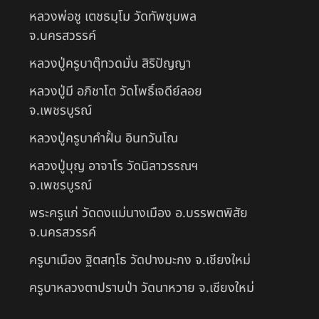
หลวงพ่อชู เตชธมฺโม วัดทัพชุมพล
จ.นครสวรรค์
หลวงปู่ครูบาตุ๊ทวดมั่น สิริปัญญา
หลวงปู่มี อภิชาโต วัดโพธิ์เจดีย์ลอย
จ.เพชรบูรณ์
หลวงปู่ครูบาคำฝั้น อินทวันโณ
หลวงปู่บุญ อาจาโร วัดนิลาวรรณฯ
จ.เพชรบูรณ์
พระครูแก่ วัดดงแม่นางเมือง อ.บรรพตพิสัย
จ.นครสวรรค์
ครูบาเมือง ฐิตสทฺโธ วัดปางมะกง จ.เชียงใหม่
ครูบาหลวงตาปราบป่า วัดนาหวาย จ.เชียงใหม่