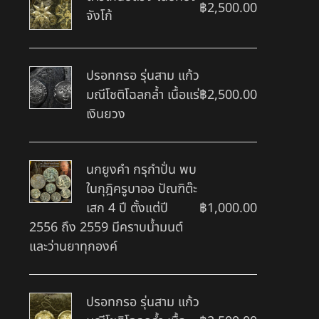
฿
2,500.00
จังโก้
ปรอทกรอ รุ่นสาม แก้ว
มณีโชติโฉลกล้ำ เนื้อแร่
฿
2,500.00
เงินยวง
นกยูงคำ กรุกำปั่น พบ
ในกุฎิครูบาออ ปัณฑิต๊ะ
เสก 4 ปี ตั้งแต่ปี
฿
1,000.00
2556 ถึง 2559 มีคราบน้ำมนต์
และว่านยาทุกองค์
ปรอทกรอ รุ่นสาม แก้ว