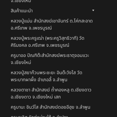
จ.เชียงใหม่
สินค้าแนะนำ
หลวงปู่แม่น สำนักสงฆ์เขาจันทร์ ต.โค่กสะอาด
อ.ศรีเทพ จ.เพชรบูรณ์
หลวงปู่พระครูเฒ่า (พระครูวิสุทธิวาที) วัด
ศิริมงคล อ.ศรีเทพ จ.เพชรบูรณ์
ครูบาออ ปัณฑิต๊ะสำนักสงฆ์พระธาตุจอมแวะ
จ.เชียงใหม่
หลวงปู่สยาก๊วนพระชะยะ อินต๊ะวังโส วัด
พระบาทผาผึ้ง อำเภอลี้ จ.ลำพูน
หลวงตาชา สำนักสงฆ์ ถ้ำคองหลู ต.เชียงดาว
อ.เชียงดาว จ.เชียงใหม่ เสก
ครูบานะ ชินวํโส สำนักสงฆ์ดอยอีฮุย จ.ลำพูน