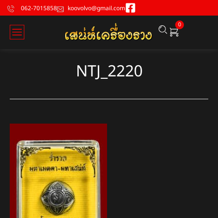
062-7015858
koovolvo@gmail.com
0
NTJ_2220