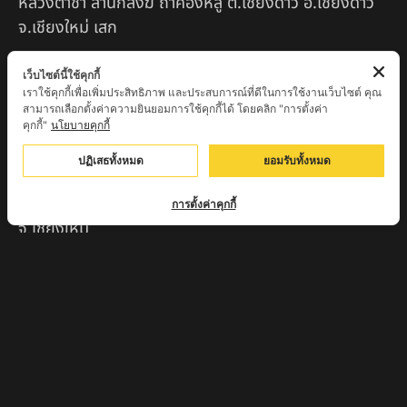
หลวงตาชา สำนักสงฆ์ ถ้ำคองหลู ต.เชียงดาว อ.เชียงดาว
จ.เชียงใหม่ เสก
ครูบานะ ชินวํโส สำนักสงฆ์ดอยอีฮุย จ.ลำพูน
เว็บไซต์นี้ใช้คุกกี้
เราใช้คุกกี้เพื่อเพิ่มประสิทธิภาพ และประสบการณ์ที่ดีในการใช้งานเว็บไซต์ คุณ
ครูบาเลิศ วัดทุ่งม่านใต้ จ.ลำปาง
สามารถเลือกตั้งค่าความยินยอมการใช้คุกกี้ได้ โดยคลิก "การตั้งค่า
คุกกี้"
นโยบายคุกกี้
หลวงปู่หนู นรินโท วัดวังท่าดี จ.เพชรบูรณ์
ปฏิเสธทั้งหมด
ยอมรับทั้งหมด
ครูบาทอง วัดก้อท่า จ.ลำพูน
ครูบาตุ๊เจ้าปู่หว่าหลิ่ง วิระทะโย วัดเวฬุวัน อ.เชียงดาว
การตั้งค่าคุกกี้
จ.เชียงใหม่
ครูบาศรี สุจิตโต บ้านสบก๋ง จ.ลำปาง
หลวงปู่รินทร์ กลฺยาโณ วัดเนินโบสถ์ จ.เพชรบูรณ์
ครูบาเซี๊ยะ นารายณ์แปลงรูป วัดวังตะเคียนทอง
กำแพงเพชร
ครูบาบุดดา วัดหนองบัวคํา จ.ลําพูน