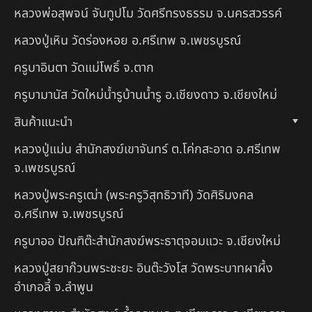
หลวงพ่อสุพจน์ จันทูปโม วัดศรีทรงธรรม จ.นครสวรรค์
หลวงปู่เหิน วัดร่องหอย อ.ศรีเทพ จ.เพชรบูรณ์
ครูบาอินตา วัดแม่โพธิ์ จ.ตาก
ครูบามานัส วัดใหม่น้ำรูบ้านน้ำรู อ.เชียงดาว จ.เชียงใหม่
สินค้าแนะนำ
หลวงปู่แม่น สำนักสงฆ์เขาจันทร์ ต.โค่กสะอาด อ.ศรีเทพ
จ.เพชรบูรณ์
หลวงปู่พระครูเฒ่า (พระครูวิสุทธิวาที) วัดศิริมงคล
อ.ศรีเทพ จ.เพชรบูรณ์
ครูบาออ ปัณฑิต๊ะสำนักสงฆ์พระธาตุจอมแวะ จ.เชียงใหม่
หลวงปู่สยาก๊วนพระชะยะ อินต๊ะวังโส วัดพระบาทผาผึ้ง
อำเภอลี้ จ.ลำพูน