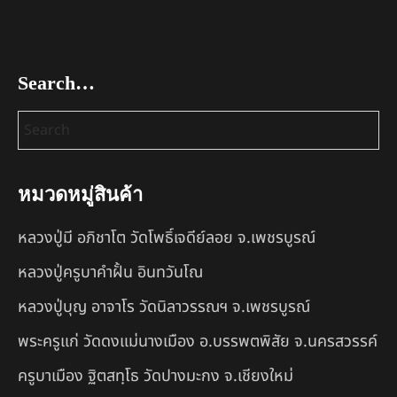
Search…
หมวดหมู่สินค้า
หลวงปู่มี อภิชาโต วัดโพธิ์เจดีย์ลอย จ.เพชรบูรณ์
หลวงปู่ครูบาคำฝั้น อินทวันโณ
หลวงปู่บุญ อาจาโร วัดนิลาวรรณฯ จ.เพชรบูรณ์
พระครูแก่ วัดดงแม่นางเมือง อ.บรรพตพิสัย จ.นครสวรรค์
ครูบาเมือง ฐิตสทฺโธ วัดปางมะกง จ.เชียงใหม่