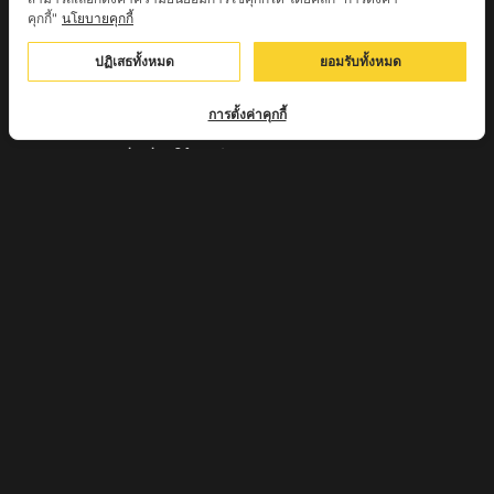
คุกกี้"
นโยบายคุกกี้
หลวงตาชา สำนักสงฆ์ ถ้ำคองหลู ต.เชียงดาว อ.เชียงดาว
ปฏิเสธทั้งหมด
ยอมรับทั้งหมด
จ.เชียงใหม่ เสก
ครูบานะ ชินวํโส สำนักสงฆ์ดอยอีฮุย จ.ลำพูน
การตั้งค่าคุกกี้
ครูบาเลิศ วัดทุ่งม่านใต้ จ.ลำปาง
หลวงปู่หนู นรินโท วัดวังท่าดี จ.เพชรบูรณ์
ครูบาทอง วัดก้อท่า จ.ลำพูน
ครูบาตุ๊เจ้าปู่หว่าหลิ่ง วิระทะโย วัดเวฬุวัน อ.เชียงดาว
จ.เชียงใหม่
ครูบาศรี สุจิตโต บ้านสบก๋ง จ.ลำปาง
หลวงปู่รินทร์ กลฺยาโณ วัดเนินโบสถ์ จ.เพชรบูรณ์
ครูบาเซี๊ยะ นารายณ์แปลงรูป วัดวังตะเคียนทอง
กำแพงเพชร