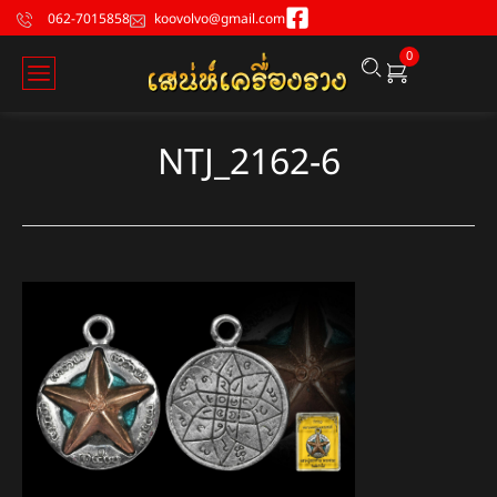
062-7015858
koovolvo@gmail.com
0
NTJ_2162-6