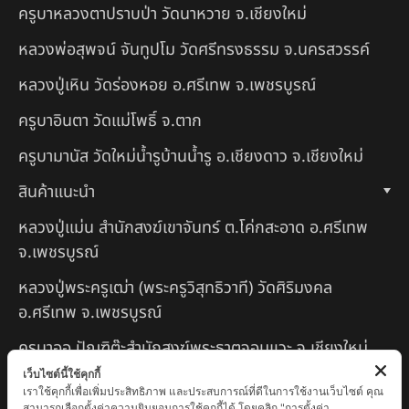
ครูบาหลวงตาปราบป่า วัดนาหวาย จ.เชียงใหม่
หลวงพ่อสุพจน์ จันทูปโม วัดศรีทรงธรรม จ.นครสวรรค์
หลวงปู่เหิน วัดร่องหอย อ.ศรีเทพ จ.เพชรบูรณ์
ครูบาอินตา วัดแม่โพธิ์ จ.ตาก
ครูบามานัส วัดใหม่น้ำรูบ้านน้ำรู อ.เชียงดาว จ.เชียงใหม่
สินค้าแนะนำ
หลวงปู่แม่น สำนักสงฆ์เขาจันทร์ ต.โค่กสะอาด อ.ศรีเทพ
จ.เพชรบูรณ์
หลวงปู่พระครูเฒ่า (พระครูวิสุทธิวาที) วัดศิริมงคล
อ.ศรีเทพ จ.เพชรบูรณ์
ครูบาออ ปัณฑิต๊ะสำนักสงฆ์พระธาตุจอมแวะ จ.เชียงใหม่
เว็บไซต์นี้ใช้คุกกี้
หลวงปู่สยาก๊วนพระชะยะ อินต๊ะวังโส วัดพระบาทผาผึ้ง
เราใช้คุกกี้เพื่อเพิ่มประสิทธิภาพ และประสบการณ์ที่ดีในการใช้งานเว็บไซต์ คุณ
อำเภอลี้ จ.ลำพูน
สามารถเลือกตั้งค่าความยินยอมการใช้คุกกี้ได้ โดยคลิก "การตั้งค่า