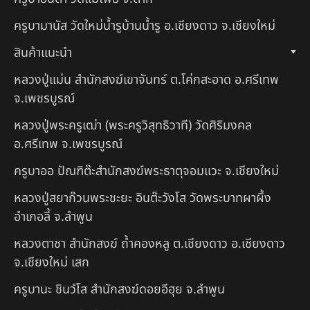
ครูบามานัส วัดใหม่น้ำรูบ้านน้ำรู อ.เชียงดาว จ.เชียงใหม่
สินค้าแนะนำ
หลวงปู่แม่น สำนักสงฆ์เขาจันทร์ ต.โค่กสะอาด อ.ศรีเทพ
จ.เพชรบูรณ์
หลวงปู่พระครูเฒ่า (พระครูวิสุทธิวาที) วัดศิริมงคล
อ.ศรีเทพ จ.เพชรบูรณ์
ครูบาออ ปัณฑิต๊ะสำนักสงฆ์พระธาตุจอมแวะ จ.เชียงใหม่
หลวงปู่สยาก๊วนพระชะยะ อินต๊ะวังโส วัดพระบาทผาผึ้ง
อำเภอลี้ จ.ลำพูน
หลวงตาชา สำนักสงฆ์ ถ้ำคองหลู ต.เชียงดาว อ.เชียงดาว
จ.เชียงใหม่ เสก
ครูบานะ ชินวํโส สำนักสงฆ์ดอยอีฮุย จ.ลำพูน