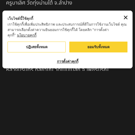
ครูบาเลิศ วัดทุ่งม่านใต้ จ.ลำปาง
หลวงปู่หนู นรินโท วัดวังท่าดี จ.เพชรบูรณ์
เว็บไซต์นี้ใช้คุกกี้
เราใช้คุกกี้เพื่อเพิ่มประสิทธิภาพ และประสบการณ์ที่ดีในการใช้งานเว็บไซต์ คุณ
ครูบาทอง วัดก้อท่า จ.ลำพูน
สามารถเลือกตั้งค่าความยินยอมการใช้คุกกี้ได้ โดยคลิก "การตั้งค่า
คุกกี้"
นโยบายคุกกี้
ครูบาตุ๊เจ้าปู่หว่าหลิ่ง วิระทะโย วัดเวฬุวัน อ.เชียงดาว
จ.เชียงใหม่
ปฏิเสธทั้งหมด
ยอมรับทั้งหมด
ครูบาศรี สุจิตโต บ้านสบก๋ง จ.ลำปาง
การตั้งค่าคุกกี้
หลวงปู่รินทร์ กลฺยาโณ วัดเนินโบสถ์ จ.เพชรบูรณ์
ครูบาเซี๊ยะ นารายณ์แปลงรูป วัดวังตะเคียนทอง
กำแพงเพชร
ครูบาบุดดา วัดหนองบัวคํา จ.ลําพูน
หลวงพ่อเสน่ห์ วัดพันศรี จ.อุทัยธานี
พระอาจารย์นอง มงฺคลิโก วัดอัมพวันดอนใหญ่ ตำบลหนอง
กรด จังหวัดนครสวรรค์