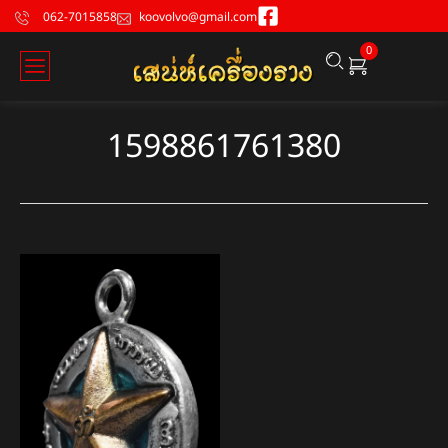
062-7015858
koovolvo@gmail.com
0
1598861761380