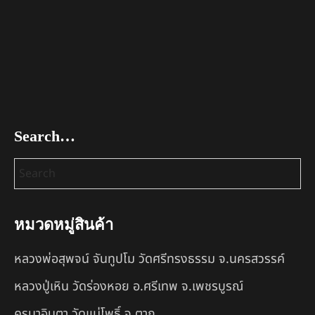
Search…
หมวดหมู่สินค้า
หลวงพ่อสุพจน์ จันทูปโม วัดศรีทรงธรรม จ.นครสวรรค์
หลวงปู่เหิน วัดร่องหอย อ.ศรีเทพ จ.เพชรบูรณ์
ครูบาอินตา วัดแม่โพธิ์ จ.ตาก