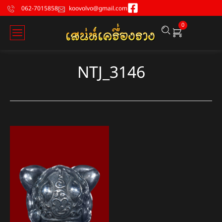
062-7015858
koovolvo@gmail.com
0
NTJ_3146