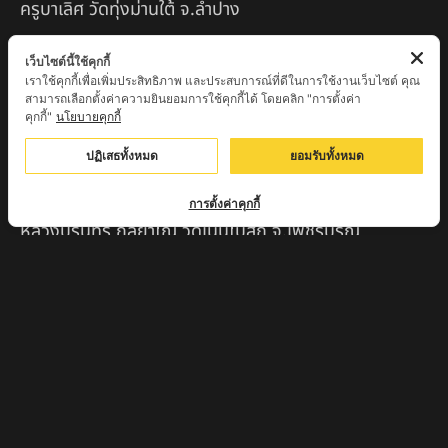
ครูบาเลิศ วัดทุ่งม่านใต้ จ.ลำปาง
หลวงปู่หนู นรินโท วัดวังท่าดี จ.เพชรบูรณ์
เว็บไซต์นี้ใช้คุกกี้
เราใช้คุกกี้เพื่อเพิ่มประสิทธิภาพ และประสบการณ์ที่ดีในการใช้งานเว็บไซต์ คุณ
ครูบาทอง วัดก้อท่า จ.ลำพูน
สามารถเลือกตั้งค่าความยินยอมการใช้คุกกี้ได้ โดยคลิก "การตั้งค่า
คุกกี้"
นโยบายคุกกี้
ครูบาตุ๊เจ้าปู่หว่าหลิ่ง วิระทะโย วัดเวฬุวัน อ.เชียงดาว
จ.เชียงใหม่
ปฏิเสธทั้งหมด
ยอมรับทั้งหมด
ครูบาศรี สุจิตโต บ้านสบก๋ง จ.ลำปาง
การตั้งค่าคุกกี้
หลวงปู่รินทร์ กลฺยาโณ วัดเนินโบสถ์ จ.เพชรบูรณ์
ครูบาเซี๊ยะ นารายณ์แปลงรูป วัดวังตะเคียนทอง
กำแพงเพชร
ครูบาบุดดา วัดหนองบัวคํา จ.ลําพูน
หลวงพ่อเสน่ห์ วัดพันศรี จ.อุทัยธานี
พระอาจารย์นอง มงฺคลิโก วัดอัมพวันดอนใหญ่ ตำบลหนอง
กรด จังหวัดนครสวรรค์