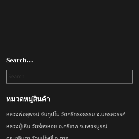
Search…
หมวดหมู่สินค้า
หลวงพ่อสุพจน์ จันทูปโม วัดศรีทรงธรรม จ.นครสวรรค์
หลวงปู่เหิน วัดร่องหอย อ.ศรีเทพ จ.เพชรบูรณ์
ครูบาอินตา วัดแม่โพธิ์ จ.ตาก