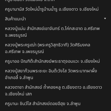
ครูบามานัส วัดใหม่น้ำรูบ้านน้ำรู อ.เชียงดาว จ.เชียงใหม่
สินค้าแนะนำ
หลวงปู่แม่น สำนักสงฆ์เขาจันทร์ ต.โค่กสะอาด อ.ศรีเทพ
จ.เพชรบูรณ์
หลวงปู่พระครูเฒ่า (พระครูวิสุทธิวาที) วัดศิริมงคล
อ.ศรีเทพ จ.เพชรบูรณ์
ครูบาออ ปัณฑิต๊ะสำนักสงฆ์พระธาตุจอมแวะ จ.เชียงใหม่
หลวงปู่สยาก๊วนพระชะยะ อินต๊ะวังโส วัดพระบาทผาผึ้ง
อำเภอลี้ จ.ลำพูน
หลวงตาชา สำนักสงฆ์ ถ้ำคองหลู ต.เชียงดาว อ.เชียงดาว
จ.เชียงใหม่ เสก
ครูบานะ ชินวํโส สำนักสงฆ์ดอยอีฮุย จ.ลำพูน