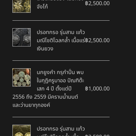
฿
2,500.00
จังโก้
ปรอทกรอ รุ่นสาม แก้ว
มณีโชติโฉลกล้ำ เนื้อแร่
฿
2,500.00
เงินยวง
นกยูงคำ กรุกำปั่น พบ
ในกุฎิครูบาออ ปัณฑิต๊ะ
เสก 4 ปี ตั้งแต่ปี
฿
1,000.00
2556 ถึง 2559 มีคราบน้ำมนต์
และว่านยาทุกองค์
ปรอทกรอ รุ่นสาม แก้ว