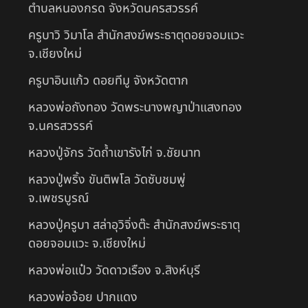
ตำบลหนองกรด จังหวัดนครสวรรค์
ครูบาวิ วิมาโล สำนักสงฆ์พระธาตุดอยจอมแวะ
จ.เชียงใหม่
ครูบาอินแก้ว ดอยทีมู จังหวัดตาก
หลวงพ่อถังทอง วัดพระนางพญาป่าแสงทอง
จ.นครสวรรค์
หลวงปู่จักร วัดถ้ำเขารังไก่ จ.ชัยนาท
หลวงปู่พริ้ง ขันติพโล วัดซับชมพู่
จ.เพชรบูรณ์
หลวงปู่ครูบา สล่าอุวิจิ่งต๊ะ สำนักสงฆ์พระธาตุ
ดอยจอมแวะ จ.เชียงใหม่
หลวงพ่อแป๋ว วัดดาวเรือง จ.สิงห์บุรี
หลวงพ่อจ้อย ปากแดง