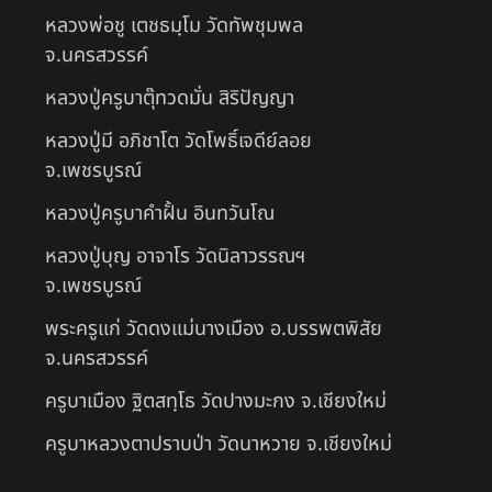
หลวงพ่อชู เตชธมฺโม วัดทัพชุมพล
จ.นครสวรรค์
หลวงปู่ครูบาตุ๊ทวดมั่น สิริปัญญา
หลวงปู่มี อภิชาโต วัดโพธิ์เจดีย์ลอย
จ.เพชรบูรณ์
หลวงปู่ครูบาคำฝั้น อินทวันโณ
หลวงปู่บุญ อาจาโร วัดนิลาวรรณฯ
จ.เพชรบูรณ์
พระครูแก่ วัดดงแม่นางเมือง อ.บรรพตพิสัย
จ.นครสวรรค์
ครูบาเมือง ฐิตสทฺโธ วัดปางมะกง จ.เชียงใหม่
ครูบาหลวงตาปราบป่า วัดนาหวาย จ.เชียงใหม่