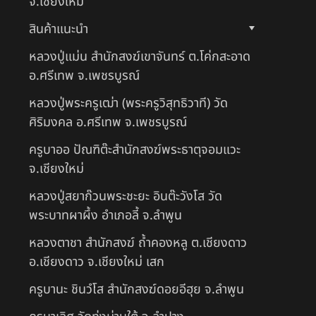
จ.เชียงใหม่
สินค้าแนะนำ
หลวงปู่แม่น สำนักสงฆ์เขาจันทร์ ต.โค่กสะอาด
อ.ศรีเทพ จ.เพชรบูรณ์
หลวงปู่พระครูเฒ่า (พระครูวิสุทธิวาที) วัด
ศิริมงคล อ.ศรีเทพ จ.เพชรบูรณ์
ครูบาออ ปัณฑิต๊ะสำนักสงฆ์พระธาตุจอมแวะ
จ.เชียงใหม่
หลวงปู่สยาก๊วนพระชะยะ อินต๊ะวังโส วัด
พระบาทผาผึ้ง อำเภอลี้ จ.ลำพูน
หลวงตาชา สำนักสงฆ์ ถ้ำคองหลู ต.เชียงดาว
อ.เชียงดาว จ.เชียงใหม่ เสก
ครูบานะ ชินวํโส สำนักสงฆ์ดอยอีฮุย จ.ลำพูน