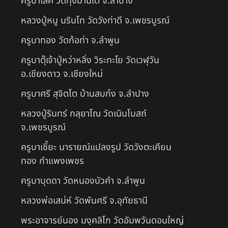
ครูบาเลิศ วัดทุ่งม่านใต้ จ.ลำปาง
หลวงปู่หนู นรินโท วัดวังท่าดี จ.เพชรบูรณ์
ครูบาทอง วัดก้อท่า จ.ลำพูน
ครูบาตุ๊เจ้าปู่หว่าหลิ่ง วิระทะโย วัดเวฬุวัน
อ.เชียงดาว จ.เชียงใหม่
ครูบาศรี สุจิตโต บ้านสบก๋ง จ.ลำปาง
หลวงปู่รินทร์ กลฺยาโณ วัดเนินโบสถ์
จ.เพชรบูรณ์
ครูบาเซี๊ยะ นารายณ์แปลงรูป วัดวังตะเคียน
ทอง กำแพงเพชร
ครูบาบุดดา วัดหนองบัวคํา จ.ลําพูน
หลวงพ่อเสน่ห์ วัดพันศรี จ.อุทัยธานี
พระอาจารย์นอง มงฺคลิโก วัดอัมพวันดอนใหญ่