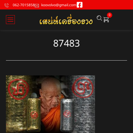
062-7015858
koovolvo@gmail.com
0
87483