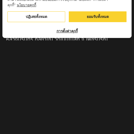
คุกกี้"
นโยบายคุกกี้
ครูบาตุ๊เจ้าปู่หว่าหลิ่ง วิระทะโย วัดเวฬุวัน อ.เชียงดาว
จ.เชียงใหม่
ปฏิเสธทั้งหมด
ยอมรับทั้งหมด
ครูบาศรี สุจิตโต บ้านสบก๋ง จ.ลำปาง
การตั้งค่าคุกกี้
หลวงปู่รินทร์ กลฺยาโณ วัดเนินโบสถ์ จ.เพชรบูรณ์
ครูบาเซี๊ยะ นารายณ์แปลงรูป วัดวังตะเคียนทอง
กำแพงเพชร
ครูบาบุดดา วัดหนองบัวคํา จ.ลําพูน
หลวงพ่อเสน่ห์ วัดพันศรี จ.อุทัยธานี
พระอาจารย์นอง มงฺคลิโก วัดอัมพวันดอนใหญ่ ตำบลหนอง
กรด จังหวัดนครสวรรค์
ครูบาวิ วิมาโล สำนักสงฆ์พระธาตุดอยจอมแวะ จ.เชียงใหม่
ครูบาอินแก้ว ดอยทีมู จังหวัดตาก