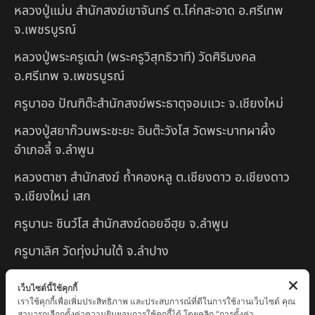
หลวงปู่แม่น สำนักสงฆ์เขาจันทร์ ต.โค่กสะอาด อ.ศรีเทพ
จ.เพชรบูรณ์
หลวงปู่พระครูเฒ่า (พระครูวิสุทธิวาที) วัดศิริมงคล
อ.ศรีเทพ จ.เพชรบูรณ์
ครูบาออ ปัณฑิต๊ะสำนักสงฆ์พระธาตุจอมแวะ จ.เชียงใหม่
หลวงปู่สยาก๊วนพระชะยะ อินต๊ะวังโส วัดพระบาทผาผึ้ง
อำเภอลี้ จ.ลำพูน
หลวงตาชา สำนักสงฆ์ ถ้ำคองหลู ต.เชียงดาว อ.เชียงดาว
จ.เชียงใหม่ เสก
ครูบานะ ชินวํโส สำนักสงฆ์ดอยอีฮุย จ.ลำพูน
ครูบาเลิศ วัดทุ่งม่านใต้ จ.ลำปาง
หลวงปู่หนู นรินโท วัดวังท่าดี จ.เพชรบูรณ์
เว็บไซต์นี้ใช้คุกกี้
เราใช้คุกกี้เพื่อเพิ่มประสิทธิภาพ และประสบการณ์ที่ดีในการใช้งานเว็บไซต์ คุณ
ครูบาทอง วัดก้อท่า จ.ลำพูน
สามารถเลือกตั้งค่าความยินยอมการใช้คุกกี้ได้ โดยคลิก "การตั้งค่า