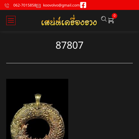
062-7015858
koovolvo@gmail.com
0
87807