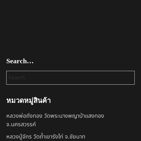
Search…
หมวดหมู่สินค้า
หลวงพ่อถังทอง วัดพระนางพญาป่าแสงทอง
จ.นครสวรรค์
หลวงปู่จักร วัดถ้ำเขารังไก่ จ.ชัยนาท