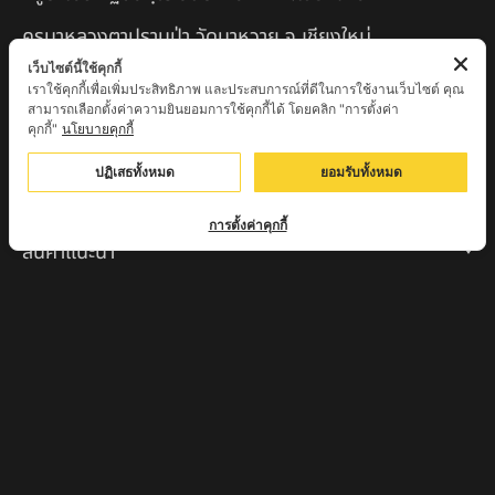
ครูบาหลวงตาปราบป่า วัดนาหวาย จ.เชียงใหม่
เว็บไซต์นี้ใช้คุกกี้
หลวงพ่อสุพจน์ จันทูปโม วัดศรีทรงธรรม จ.นครสวรรค์
เราใช้คุกกี้เพื่อเพิ่มประสิทธิภาพ และประสบการณ์ที่ดีในการใช้งานเว็บไซต์ คุณ
สามารถเลือกตั้งค่าความยินยอมการใช้คุกกี้ได้ โดยคลิก "การตั้งค่า
หลวงปู่เหิน วัดร่องหอย อ.ศรีเทพ จ.เพชรบูรณ์
คุกกี้"
นโยบายคุกกี้
ครูบาอินตา วัดแม่โพธิ์ จ.ตาก
ปฏิเสธทั้งหมด
ยอมรับทั้งหมด
ครูบามานัส วัดใหม่น้ำรูบ้านน้ำรู อ.เชียงดาว จ.เชียงใหม่
การตั้งค่าคุกกี้
สินค้าแนะนำ
หลวงปู่แม่น สำนักสงฆ์เขาจันทร์ ต.โค่กสะอาด อ.ศรีเทพ
จ.เพชรบูรณ์
หลวงปู่พระครูเฒ่า (พระครูวิสุทธิวาที) วัดศิริมงคล
อ.ศรีเทพ จ.เพชรบูรณ์
ครูบาออ ปัณฑิต๊ะสำนักสงฆ์พระธาตุจอมแวะ จ.เชียงใหม่
หลวงปู่สยาก๊วนพระชะยะ อินต๊ะวังโส วัดพระบาทผาผึ้ง