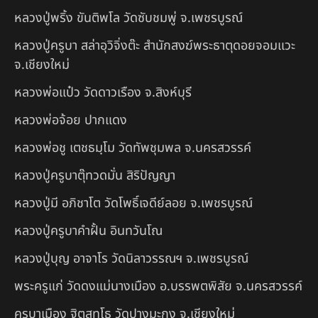
หลวงปู่พริ้ง ขันติพโล วัดซับชมพู่ จ.เพชรบูรณ์
หลวงปู่ครูบา สล่าอุวิจิ่งต๊ะ สำนักสงฆ์พระธาตุดอยจอมแวะ
จ.เชียงใหม่
หลวงพ่อแป๋ว วัดดาวเรือง จ.สิงห์บุรี
หลวงพ่อจ้อย ปากแดง
หลวงพ่อชู เตชธมฺโม วัดทัพชุมพล จ.นครสวรรค์
หลวงปู่ครูบาตุ๊ทวดมั่น สิริปัญญา
หลวงปู่มี อภิชาโต วัดโพธิ์เจดีย์ลอย จ.เพชรบูรณ์
หลวงปู่ครูบาคำฝั้น อินทวันโณ
หลวงปู่บุญ อาจาโร วัดนิลาวรรณฯ จ.เพชรบูรณ์
พระครูแก่ วัดดงแม่นางเมือง อ.บรรพตพิสัย จ.นครสวรรค์
ครูบาเมือง ฐิตสทฺโธ วัดปางมะกง จ.เชียงใหม่