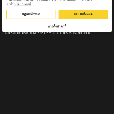
คุกกี้"
นโยบายคุกกี้
ครูบาตุ๊เจ้าปู่หว่าหลิ่ง วิระทะโย วัดเวฬุวัน อ.เชียงดาว
จ.เชียงใหม่
ปฏิเสธทั้งหมด
ยอมรับทั้งหมด
ครูบาศรี สุจิตโต บ้านสบก๋ง จ.ลำปาง
การตั้งค่าคุกกี้
หลวงปู่รินทร์ กลฺยาโณ วัดเนินโบสถ์ จ.เพชรบูรณ์
ครูบาเซี๊ยะ นารายณ์แปลงรูป วัดวังตะเคียนทอง
กำแพงเพชร
ครูบาบุดดา วัดหนองบัวคํา จ.ลําพูน
หลวงพ่อเสน่ห์ วัดพันศรี จ.อุทัยธานี
พระอาจารย์นอง มงฺคลิโก วัดอัมพวันดอนใหญ่ ตำบลหนอง
กรด จังหวัดนครสวรรค์
ครูบาวิ วิมาโล สำนักสงฆ์พระธาตุดอยจอมแวะ จ.เชียงใหม่
ครูบาอินแก้ว ดอยทีมู จังหวัดตาก