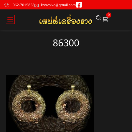
062-7015858
koovolvo@gmail.com
0
86300