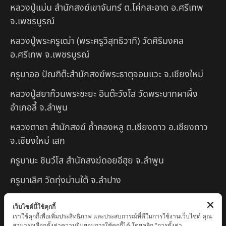
หลวงปู่แม่น สำนักสงฆ์เขาจันทร์ ต.โค่กสะอาด อ.ศรีเทพ
จ.เพชรบูรณ์
หลวงปู่พระครูเฒ่า (พระครูวิสุทธิวาที) วัดศิริมงคล
อ.ศรีเทพ จ.เพชรบูรณ์
ครูบาออ ปัณฑิต๊ะสำนักสงฆ์พระธาตุจอมแวะ จ.เชียงใหม่
หลวงปู่สยาก๊วนพระชะยะ อินต๊ะวังโส วัดพระบาทผาผึ้ง
อำเภอลี้ จ.ลำพูน
หลวงตาชา สำนักสงฆ์ ถ้ำคองหลู ต.เชียงดาว อ.เชียงดาว
จ.เชียงใหม่ เสก
ครูบานะ ชินวํโส สำนักสงฆ์ดอยอีฮุย จ.ลำพูน
ครูบาเลิศ วัดทุ่งม่านใต้ จ.ลำปาง
หลวงปู่หนู นรินโท วัดวังท่าดี จ.เพชรบูรณ์
เว็บไซต์นี้ใช้คุกกี้
เราใช้คุกกี้เพื่อเพิ่มประสิทธิภาพ และประสบการณ์ที่ดีในการใช้งานเว็บไซต์ คุณ
ครูบาทอง วัดก้อท่า จ.ลำพูน
สามารถเลือกตั้งค่าความยินยอมการใช้คุกกี้ได้ โดยคลิก "การตั้งค่า