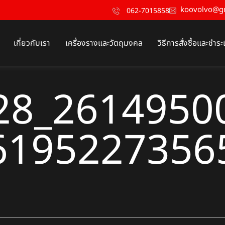
koovolvo@g
062-7015858
เกี่ยวกับเรา
เครื่องรางและวัตถุมงคล
วิธีการสั่งซื้อและชำระ
28_2614950
6195227356