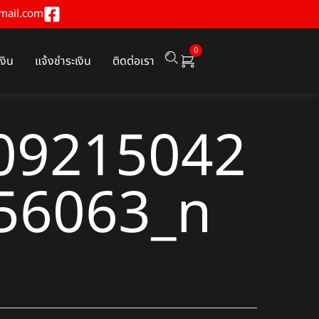
mail.com
0
เงิน
แจ้งชำระเงิน
ติดต่อเรา
09215042
56063_n