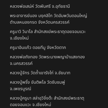
หลวงพ่อเสน่ห์ วัดพันศรี จ.อุทัยธานี
พระอาจารย์นอง มงฺคลิโก วัดอัมพวันดอนใหญ่
ตำบลหนองกรด จังหวัดนครสวรรค์
ครูบาวิ วิมาโล สำนักสงฆ์พระธาตุดอยจอมแวะ
จ.เชียงใหม่
ครูบาอินแก้ว ดอยทีมู จังหวัดตาก
หลวงพ่อถังทอง วัดพระนางพญาป่าแสงทอง
จ.นครสวรรค์
หลวงปู่จักร วัดถ้ำเขารังไก่ จ.ชัยนาท
หลวงปู่พริ้ง ขันติพโล วัดซับชมพู่
จ.เพชรบูรณ์
หลวงปู่ครูบา สล่าอุวิจิ่งต๊ะ สำนักสงฆ์พระธาตุ
ดอยจอมแวะ จ.เชียงใหม่