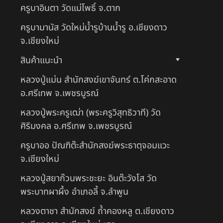
ครูบาอินตา วัดแม่โพธิ์ จ.ตาก
ครูบามานัส วัดใหม่น้ำรูบ้านน้ำรู อ.เชียงดาว
จ.เชียงใหม่
สินค้าแนะนำ
หลวงปู่แม่น สำนักสงฆ์เขาจันทร์ ต.โค่กสะอาด
อ.ศรีเทพ จ.เพชรบูรณ์
หลวงปู่พระครูเฒ่า (พระครูวิสุทธิวาที) วัด
ศิริมงคล อ.ศรีเทพ จ.เพชรบูรณ์
ครูบาออ ปัณฑิต๊ะสำนักสงฆ์พระธาตุจอมแวะ
จ.เชียงใหม่
หลวงปู่สยาก๊วนพระชะยะ อินต๊ะวังโส วัด
พระบาทผาผึ้ง อำเภอลี้ จ.ลำพูน
หลวงตาชา สำนักสงฆ์ ถ้ำคองหลู ต.เชียงดาว