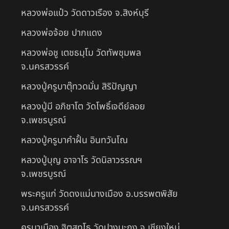
หลวงพ่อแป๋ว วัดดาวเรือง จ.สิงห์บุรี
หลวงพ่อจ้อย ปากแดง
หลวงพ่อชู เตชธมฺโม วัดทัพชุมพล
จ.นครสวรรค์
หลวงปู่ครูบาตุ๊ทวดมั่น สิริปัญญา
หลวงปู่มี อภิชาโต วัดโพธิ์เจดีย์ลอย
จ.เพชรบูรณ์
หลวงปู่ครูบาคำฝั้น อินทวันโณ
หลวงปู่บุญ อาจาโร วัดนิลาวรรณฯ
จ.เพชรบูรณ์
พระครูแก่ วัดดงแม่นางเมือง อ.บรรพตพิสัย
จ.นครสวรรค์
ครูบาเมือง ฐิตสทฺโธ วัดปางมะกง จ.เชียงใหม่