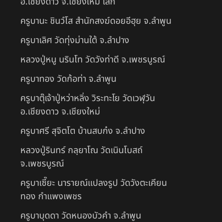
อ.เชียงดาว จ.เชียงใหม่ เสก
ครูบานะ ชินวํโส สำนักสงฆ์ดอยอีฮุย จ.ลำพูน
ครูบาเลิศ วัดทุ่งม่านใต้ จ.ลำปาง
หลวงปู่หนู นรินโท วัดวังท่าดี จ.เพชรบูรณ์
ครูบาทอง วัดก้อท่า จ.ลำพูน
ครูบาตุ๊เจ้าปู่หว่าหลิ่ง วิระทะโย วัดเวฬุวัน
อ.เชียงดาว จ.เชียงใหม่
ครูบาศรี สุจิตโต บ้านสบก๋ง จ.ลำปาง
หลวงปู่รินทร์ กลฺยาโณ วัดเนินโบสถ์
จ.เพชรบูรณ์
ครูบาเซี๊ยะ นารายณ์แปลงรูป วัดวังตะเคียน
ทอง กำแพงเพชร
ครูบาบุดดา วัดหนองบัวคํา จ.ลําพูน