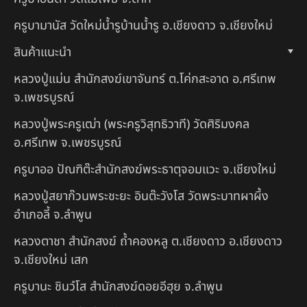
ครูบามานัส วัดใหม่น้ำรูบ้านน้ำรู อ.เชียงดาว จ.เชียงใหม่
สินค้าแนะนำ
หลวงปู่แม่น สำนักสงฆ์เขาจันทร์ ต.โค่กสะอาด อ.ศรีเทพ
จ.เพชรบูรณ์
หลวงปู่พระครูเฒ่า (พระครูวิสุทธิวาที) วัดศิริมงคล
อ.ศรีเทพ จ.เพชรบูรณ์
ครูบาออ ปัณฑิต๊ะสำนักสงฆ์พระธาตุจอมแวะ จ.เชียงใหม่
หลวงปู่สยาก๊วนพระชะยะ อินต๊ะวังโส วัดพระบาทผาผึ้ง
อำเภอลี้ จ.ลำพูน
หลวงตาชา สำนักสงฆ์ ถ้ำคองหลู ต.เชียงดาว อ.เชียงดาว
จ.เชียงใหม่ เสก
ครูบานะ ชินวํโส สำนักสงฆ์ดอยอีฮุย จ.ลำพูน