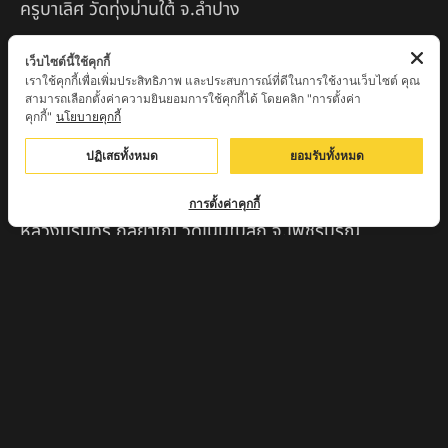
ครูบาเลิศ วัดทุ่งม่านใต้ จ.ลำปาง
หลวงปู่หนู นรินโท วัดวังท่าดี จ.เพชรบูรณ์
เว็บไซต์นี้ใช้คุกกี้
เราใช้คุกกี้เพื่อเพิ่มประสิทธิภาพ และประสบการณ์ที่ดีในการใช้งานเว็บไซต์ คุณ
ครูบาทอง วัดก้อท่า จ.ลำพูน
สามารถเลือกตั้งค่าความยินยอมการใช้คุกกี้ได้ โดยคลิก "การตั้งค่า
คุกกี้"
นโยบายคุกกี้
ครูบาตุ๊เจ้าปู่หว่าหลิ่ง วิระทะโย วัดเวฬุวัน อ.เชียงดาว
จ.เชียงใหม่
ปฏิเสธทั้งหมด
ยอมรับทั้งหมด
ครูบาศรี สุจิตโต บ้านสบก๋ง จ.ลำปาง
การตั้งค่าคุกกี้
หลวงปู่รินทร์ กลฺยาโณ วัดเนินโบสถ์ จ.เพชรบูรณ์
ครูบาเซี๊ยะ นารายณ์แปลงรูป วัดวังตะเคียนทอง
กำแพงเพชร
ครูบาบุดดา วัดหนองบัวคํา จ.ลําพูน
หลวงพ่อเสน่ห์ วัดพันศรี จ.อุทัยธานี
พระอาจารย์นอง มงฺคลิโก วัดอัมพวันดอนใหญ่ ตำบลหนอง
กรด จังหวัดนครสวรรค์