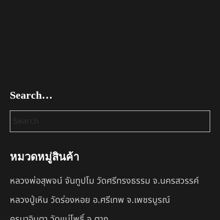
Search…
หมวดหมู่สินค้า
หลวงพ่อสุพจน์ จันทูปโม วัดศรีทรงธรรม จ.นครสวรรค์
หลวงปู่เหิน วัดร่องหอย อ.ศรีเทพ จ.เพชรบูรณ์
ครูบาอินตา วัดแม่โพธิ์ จ.ตาก