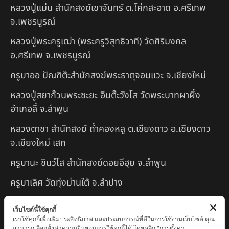
หลวงปู่แม่น สำนักสงฆ์เขาจันทร์ ต.โค่กสะอาด อ.ศรีเทพ
จ.เพชรบูรณ์
หลวงปู่พระครูเฒ่า (พระครูวิสุทธิวาที) วัดศิริมงคล
อ.ศรีเทพ จ.เพชรบูรณ์
ครูบาออ ปัณฑิต๊ะสำนักสงฆ์พระธาตุจอมแวะ จ.เชียงใหม่
หลวงปู่สยาก๊วนพระชะยะ อินต๊ะวังโส วัดพระบาทผาผึ้ง
อำเภอลี้ จ.ลำพูน
หลวงตาชา สำนักสงฆ์ ถ้ำคองหลู ต.เชียงดาว อ.เชียงดาว
จ.เชียงใหม่ เสก
ครูบานะ ชินวํโส สำนักสงฆ์ดอยอีฮุย จ.ลำพูน
ครูบาเลิศ วัดทุ่งม่านใต้ จ.ลำปาง
หลวงปู่หนู นรินโท วัดวังท่าดี จ.เพชรบูรณ์
เว็บไซต์นี้ใช้คุกกี้
เราใช้คุกกี้เพื่อเพิ่มประสิทธิภาพ และประสบการณ์ที่ดีในการใช้งานเว็บไซต์ คุณ
ครูบาทอง วัดก้อท่า จ.ลำพูน
สามารถเลือกตั้งค่าความยินยอมการใช้คุกกี้ได้ โดยคลิก "การตั้งค่า