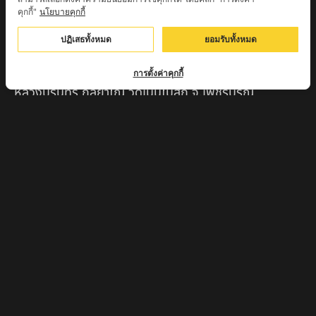
คุกกี้"
นโยบายคุกกี้
ครูบาตุ๊เจ้าปู่หว่าหลิ่ง วิระทะโย วัดเวฬุวัน อ.เชียงดาว
จ.เชียงใหม่
ปฏิเสธทั้งหมด
ยอมรับทั้งหมด
ครูบาศรี สุจิตโต บ้านสบก๋ง จ.ลำปาง
การตั้งค่าคุกกี้
หลวงปู่รินทร์ กลฺยาโณ วัดเนินโบสถ์ จ.เพชรบูรณ์
ครูบาเซี๊ยะ นารายณ์แปลงรูป วัดวังตะเคียนทอง
กำแพงเพชร
ครูบาบุดดา วัดหนองบัวคํา จ.ลําพูน
หลวงพ่อเสน่ห์ วัดพันศรี จ.อุทัยธานี
พระอาจารย์นอง มงฺคลิโก วัดอัมพวันดอนใหญ่ ตำบลหนอง
กรด จังหวัดนครสวรรค์
ครูบาวิ วิมาโล สำนักสงฆ์พระธาตุดอยจอมแวะ จ.เชียงใหม่
ครูบาอินแก้ว ดอยทีมู จังหวัดตาก