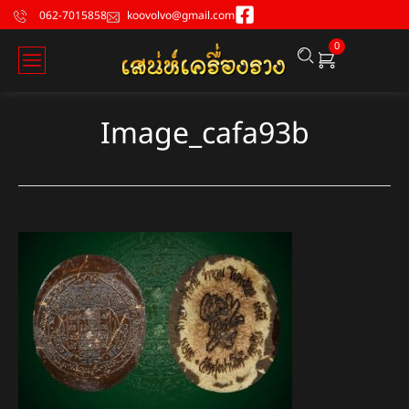
062-7015858
koovolvo@gmail.com
0
Image_cafa93b