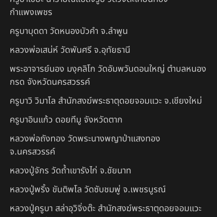
กำแพงเพชร
ครูบาบุดดา วัดหนองบัวคํา จ.ลําพูน
หลวงพ่อเสน่ห์ วัดพันศรี จ.อุทัยธานี
พระอาจารย์นอง มงฺคลิโก วัดอัมพวันดอนใหญ่ ตำบลหนอง
กรด จังหวัดนครสวรรค์
ครูบาวิ วิมาโล สำนักสงฆ์พระธาตุดอยจอมแวะ จ.เชียงใหม่
ครูบาอินแก้ว ดอยทีมู จังหวัดตาก
หลวงพ่อถังทอง วัดพระนางพญาป่าแสงทอง
จ.นครสวรรค์
หลวงปู่จักร วัดถ้ำเขารังไก่ จ.ชัยนาท
หลวงปู่พริ้ง ขันติพโล วัดซับชมพู่ จ.เพชรบูรณ์
หลวงปู่ครูบา สล่าอุวิจิ่งต๊ะ สำนักสงฆ์พระธาตุดอยจอมแวะ