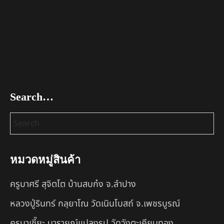
Search…
หมวดหมู่สินค้า
ครูบาศรี สุจิตโต บ้านสบก๋ง จ.ลำปาง
หลวงปู่รินทร์ กลฺยาโณ วัดเนินโบสถ์ จ.เพชรบูรณ์
ครูบาเซี๊ยะ นารายณ์แปลงรูป วัดวังตะเคียนทอง