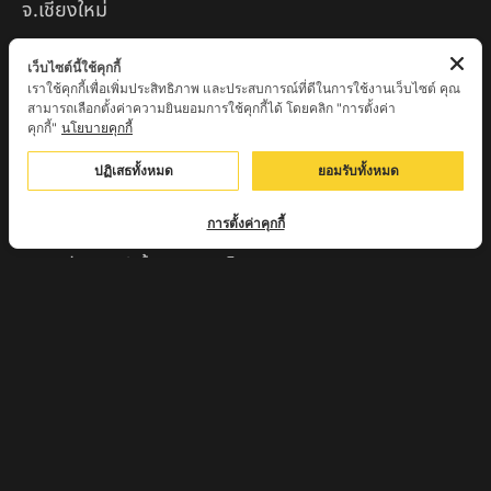
จ.เชียงใหม่
หลวงพ่อแป๋ว วัดดาวเรือง จ.สิงห์บุรี
เว็บไซต์นี้ใช้คุกกี้
เราใช้คุกกี้เพื่อเพิ่มประสิทธิภาพ และประสบการณ์ที่ดีในการใช้งานเว็บไซต์ คุณ
หลวงพ่อจ้อย ปากแดง
สามารถเลือกตั้งค่าความยินยอมการใช้คุกกี้ได้ โดยคลิก "การตั้งค่า
คุกกี้"
นโยบายคุกกี้
หลวงพ่อชู เตชธมฺโม วัดทัพชุมพล จ.นครสวรรค์
ปฏิเสธทั้งหมด
ยอมรับทั้งหมด
หลวงปู่ครูบาตุ๊ทวดมั่น สิริปัญญา
หลวงปู่มี อภิชาโต วัดโพธิ์เจดีย์ลอย จ.เพชรบูรณ์
การตั้งค่าคุกกี้
หลวงปู่ครูบาคำฝั้น อินทวันโณ
หลวงปู่บุญ อาจาโร วัดนิลาวรรณฯ จ.เพชรบูรณ์
พระครูแก่ วัดดงแม่นางเมือง อ.บรรพตพิสัย จ.นครสวรรค์
ครูบาเมือง ฐิตสทฺโธ วัดปางมะกง จ.เชียงใหม่
ครูบาหลวงตาปราบป่า วัดนาหวาย จ.เชียงใหม่
หลวงพ่อสุพจน์ จันทูปโม วัดศรีทรงธรรม จ.นครสวรรค์