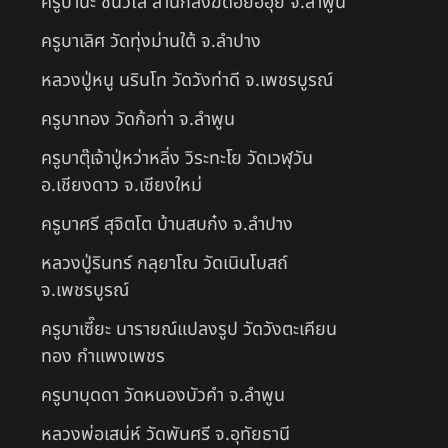
ครูบานะ ชินวํโส สำนักสงฆ์ดอยอีฮุย จ.ลำพูน
ครูบาเลิศ วัดทุ่งม่านใต้ จ.ลำปาง
หลวงปู่หนู นรินโท วัดวังท่าดี จ.เพชรบูรณ์
ครูบาทอง วัดก้อท่า จ.ลำพูน
ครูบาตุ๊เจ้าปู่หว่าหลิ่ง วิระทะโย วัดเวฬุวัน
อ.เชียงดาว จ.เชียงใหม่
ครูบาศรี สุจิตโต บ้านสบก๋ง จ.ลำปาง
หลวงปู่รินทร์ กลฺยาโณ วัดเนินโบสถ์
จ.เพชรบูรณ์
ครูบาเซี๊ยะ นารายณ์แปลงรูป วัดวังตะเคียน
ทอง กำแพงเพชร
ครูบาบุดดา วัดหนองบัวคํา จ.ลําพูน
หลวงพ่อเสน่ห์ วัดพันศรี จ.อุทัยธานี