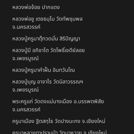
หลวงพ่อจ้อย ปากแดง
หลวงพ่อชู เตชธมฺโม วัดทัพชุมพล
จ.นครสวรรค์
หลวงปู่ครูบาตุ๊ทวดมั่น สิริปัญญา
หลวงปู่มี อภิชาโต วัดโพธิ์เจดีย์ลอย
จ.เพชรบูรณ์
หลวงปู่ครูบาคำฝั้น อินทวันโณ
หลวงปู่บุญ อาจาโร วัดนิลาวรรณฯ
จ.เพชรบูรณ์
พระครูแก่ วัดดงแม่นางเมือง อ.บรรพตพิสัย
จ.นครสวรรค์
ครูบาเมือง ฐิตสทฺโธ วัดปางมะกง จ.เชียงใหม่
ครูบาหลวงตาปราบป่า วัดนาหวาย จ.เชียงใหม่