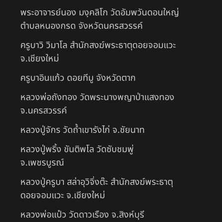
พระอาจารย์นอง มงฺคลิโก วัดอัมพวันดอนใหญ่
ตำบลหนองกรด จังหวัดนครสวรรค์
ครูบาวิ วิมาโล สำนักสงฆ์พระธาตุดอยจอมแวะ
จ.เชียงใหม่
ครูบาอินแก้ว ดอยทีมู จังหวัดตาก
หลวงพ่อถังทอง วัดพระนางพญาป่าแสงทอง
จ.นครสวรรค์
หลวงปู่จักร วัดถ้ำเขารังไก่ จ.ชัยนาท
หลวงปู่พริ้ง ขันติพโล วัดซับชมพู่
จ.เพชรบูรณ์
หลวงปู่ครูบา สล่าอุวิจิ่งต๊ะ สำนักสงฆ์พระธาตุ
ดอยจอมแวะ จ.เชียงใหม่
หลวงพ่อแป๋ว วัดดาวเรือง จ.สิงห์บุรี