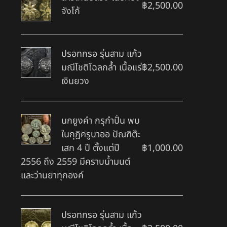
฿
2,500.00
จังโก้
ปรอทกรอ รุ่นสาม แก้ว
มณีโชติโฉลกล้ำ เนื้อแร่
฿
2,500.00
เงินยวง
นกยูงคำ กรุกำปั่น พบ
ในกุฎิครูบาออ ปัณฑิต๊ะ
เสก 4 ปี ตั้งแต่ปี
฿
1,000.00
2556 ถึง 2559 มีคราบน้ำมนต์
และว่านยาทุกองค์
ปรอทกรอ รุ่นสาม แก้ว