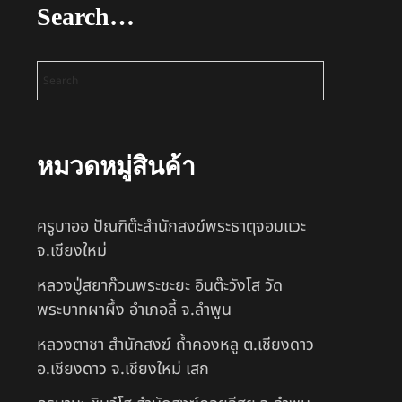
Search…
หมวดหมู่สินค้า
ครูบาออ ปัณฑิต๊ะสำนักสงฆ์พระธาตุจอมแวะ
จ.เชียงใหม่
หลวงปู่สยาก๊วนพระชะยะ อินต๊ะวังโส วัด
พระบาทผาผึ้ง อำเภอลี้ จ.ลำพูน
หลวงตาชา สำนักสงฆ์ ถ้ำคองหลู ต.เชียงดาว
อ.เชียงดาว จ.เชียงใหม่ เสก