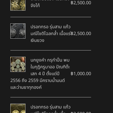
฿
2,500.00
จังโก้
ปรอทกรอ รุ่นสาม แก้ว
มณีโชติโฉลกล้ำ เนื้อแร่
฿
2,500.00
เงินยวง
นกยูงคำ กรุกำปั่น พบ
ในกุฎิครูบาออ ปัณฑิต๊ะ
เสก 4 ปี ตั้งแต่ปี
฿
1,000.00
2556 ถึง 2559 มีคราบน้ำมนต์
และว่านยาทุกองค์
ปรอทกรอ รุ่นสาม แก้ว