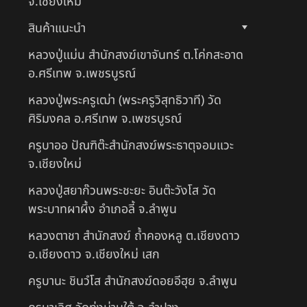
จ.เชียงใหม่
สินค้าแนะนำ
หลวงปู่แม่น สำนักสงฆ์เขาจันทร์ ต.โค่กสะอาด
อ.ศรีเทพ จ.เพชรบูรณ์
หลวงปู่พระครูเฒ่า (พระครูวิสุทธิวาที) วัด
ศิริมงคล อ.ศรีเทพ จ.เพชรบูรณ์
ครูบาออ ปัณฑิต๊ะสำนักสงฆ์พระธาตุจอมแวะ
จ.เชียงใหม่
หลวงปู่สยาก๊วนพระชะยะ อินต๊ะวังโส วัด
พระบาทผาผึ้ง อำเภอลี้ จ.ลำพูน
หลวงตาชา สำนักสงฆ์ ถ้ำคองหลู ต.เชียงดาว
อ.เชียงดาว จ.เชียงใหม่ เสก
ครูบานะ ชินวํโส สำนักสงฆ์ดอยอีฮุย จ.ลำพูน