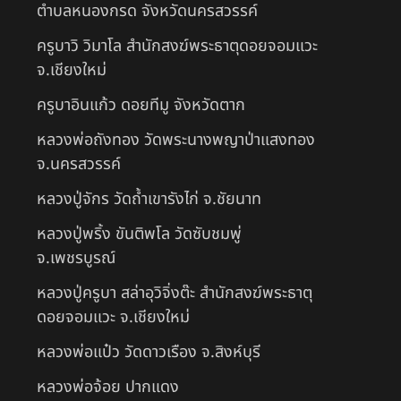
ตำบลหนองกรด จังหวัดนครสวรรค์
ครูบาวิ วิมาโล สำนักสงฆ์พระธาตุดอยจอมแวะ
จ.เชียงใหม่
ครูบาอินแก้ว ดอยทีมู จังหวัดตาก
หลวงพ่อถังทอง วัดพระนางพญาป่าแสงทอง
จ.นครสวรรค์
หลวงปู่จักร วัดถ้ำเขารังไก่ จ.ชัยนาท
หลวงปู่พริ้ง ขันติพโล วัดซับชมพู่
จ.เพชรบูรณ์
หลวงปู่ครูบา สล่าอุวิจิ่งต๊ะ สำนักสงฆ์พระธาตุ
ดอยจอมแวะ จ.เชียงใหม่
หลวงพ่อแป๋ว วัดดาวเรือง จ.สิงห์บุรี
หลวงพ่อจ้อย ปากแดง