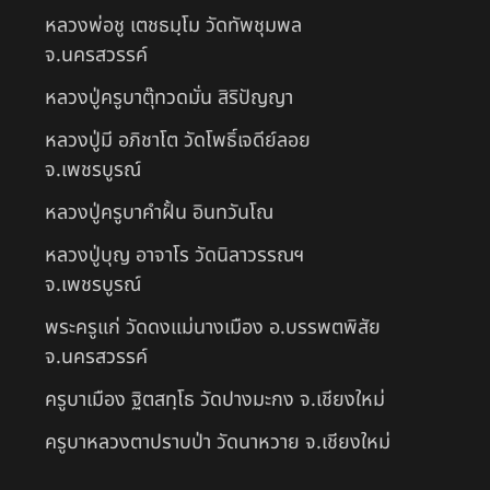
หลวงพ่อชู เตชธมฺโม วัดทัพชุมพล
จ.นครสวรรค์
หลวงปู่ครูบาตุ๊ทวดมั่น สิริปัญญา
หลวงปู่มี อภิชาโต วัดโพธิ์เจดีย์ลอย
จ.เพชรบูรณ์
หลวงปู่ครูบาคำฝั้น อินทวันโณ
หลวงปู่บุญ อาจาโร วัดนิลาวรรณฯ
จ.เพชรบูรณ์
พระครูแก่ วัดดงแม่นางเมือง อ.บรรพตพิสัย
จ.นครสวรรค์
ครูบาเมือง ฐิตสทฺโธ วัดปางมะกง จ.เชียงใหม่
ครูบาหลวงตาปราบป่า วัดนาหวาย จ.เชียงใหม่