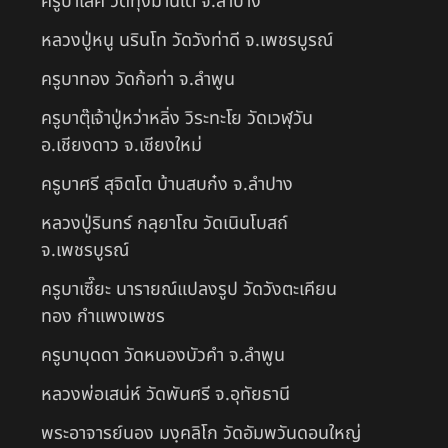
ครูบาเลิศ วัดทุ่งม่านใต้ จ.ลำปาง
หลวงปู่หนู นรินโท วัดวังท่าดี จ.เพชรบูรณ์
ครูบาทอง วัดก้อท่า จ.ลำพูน
ครูบาตุ๊เจ้าปู่หว่าหลิ่ง วิระทะโย วัดเวฬุวัน
อ.เชียงดาว จ.เชียงใหม่
ครูบาศรี สุจิตโต บ้านสบก๋ง จ.ลำปาง
หลวงปู่รินทร์ กลฺยาโณ วัดเนินโบสถ์
จ.เพชรบูรณ์
ครูบาเซี๊ยะ นารายณ์แปลงรูป วัดวังตะเคียน
ทอง กำแพงเพชร
ครูบาบุดดา วัดหนองบัวคํา จ.ลําพูน
หลวงพ่อเสน่ห์ วัดพันศรี จ.อุทัยธานี
พระอาจารย์นอง มงฺคลิโก วัดอัมพวันดอนใหญ่