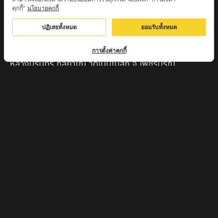
คุกกี้"
นโยบายคุกกี้
ครูบาตุ๊เจ้าปู่หว่าหลิ่ง วิระทะโย วัดเวฬุวัน อ.เชียงดาว
จ.เชียงใหม่
ปฏิเสธทั้งหมด
ยอมรับทั้งหมด
ครูบาศรี สุจิตโต บ้านสบก๋ง จ.ลำปาง
การตั้งค่าคุกกี้
หลวงปู่รินทร์ กลฺยาโณ วัดเนินโบสถ์ จ.เพชรบูรณ์
ครูบาเซี๊ยะ นารายณ์แปลงรูป วัดวังตะเคียนทอง
กำแพงเพชร
ครูบาบุดดา วัดหนองบัวคํา จ.ลําพูน
หลวงพ่อเสน่ห์ วัดพันศรี จ.อุทัยธานี
พระอาจารย์นอง มงฺคลิโก วัดอัมพวันดอนใหญ่ ตำบลหนอง
กรด จังหวัดนครสวรรค์
ครูบาวิ วิมาโล สำนักสงฆ์พระธาตุดอยจอมแวะ จ.เชียงใหม่
ครูบาอินแก้ว ดอยทีมู จังหวัดตาก