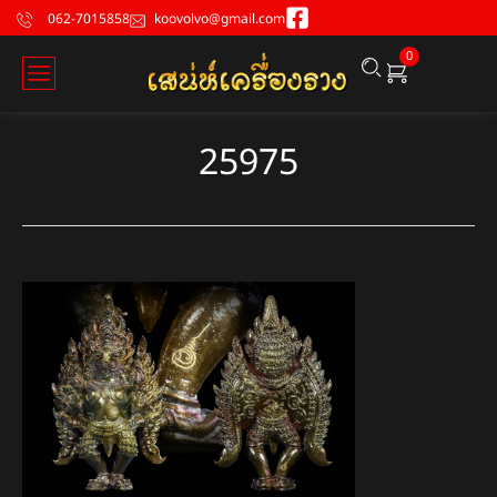
062-7015858
koovolvo@gmail.com
0
25975