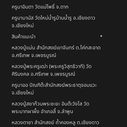
ครูบาอินตา วัดแม่โพธิ์ จ.ตาก
ครูบามานัส วัดใหม่น้ำรูบ้านน้ำรู อ.เชียงดาว
จ.เชียงใหม่
สินค้าแนะนำ
หลวงปู่แม่น สำนักสงฆ์เขาจันทร์ ต.โค่กสะอาด
อ.ศรีเทพ จ.เพชรบูรณ์
หลวงปู่พระครูเฒ่า (พระครูวิสุทธิวาที) วัด
ศิริมงคล อ.ศรีเทพ จ.เพชรบูรณ์
ครูบาออ ปัณฑิต๊ะสำนักสงฆ์พระธาตุจอมแวะ
จ.เชียงใหม่
หลวงปู่สยาก๊วนพระชะยะ อินต๊ะวังโส วัด
พระบาทผาผึ้ง อำเภอลี้ จ.ลำพูน
หลวงตาชา สำนักสงฆ์ ถ้ำคองหลู ต.เชียงดาว