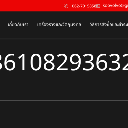
koovolvo@g
062-7015858
เกี่ยวกับเรา
เครื่องรางและวัตถุมงคล
วิธีการสั่งซื้อและชำระ
8610829363