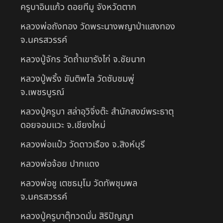
ครูบาอินแก้ว ดอยทีมู จังหวัดตาก
หลวงพ่อถังทอง วัดพระนางพญาป่าแสงทอง
จ.นครสวรรค์
หลวงปู่จักร วัดถ้ำเขารังไก่ จ.ชัยนาท
หลวงปู่พริ้ง ขันติพโล วัดซับชมพู่
จ.เพชรบูรณ์
หลวงปู่ครูบา สล่าอุวิจิ่งต๊ะ สำนักสงฆ์พระธาตุ
ดอยจอมแวะ จ.เชียงใหม่
หลวงพ่อแป๋ว วัดดาวเรือง จ.สิงห์บุรี
หลวงพ่อจ้อย ปากแดง
หลวงพ่อชู เตชธมฺโม วัดทัพชุมพล
จ.นครสวรรค์
หลวงปู่ครูบาตุ๊ทวดมั่น สิริปัญญา