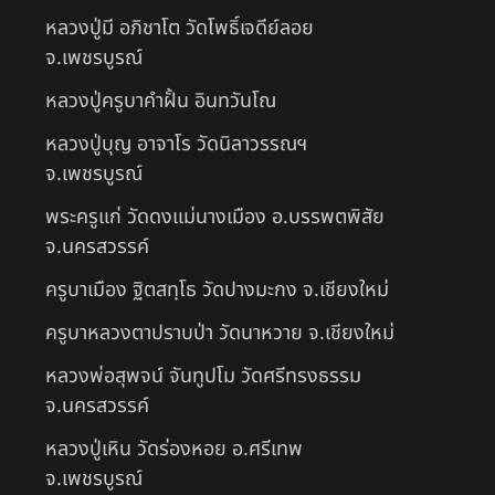
หลวงปู่มี อภิชาโต วัดโพธิ์เจดีย์ลอย
จ.เพชรบูรณ์
หลวงปู่ครูบาคำฝั้น อินทวันโณ
หลวงปู่บุญ อาจาโร วัดนิลาวรรณฯ
จ.เพชรบูรณ์
พระครูแก่ วัดดงแม่นางเมือง อ.บรรพตพิสัย
จ.นครสวรรค์
ครูบาเมือง ฐิตสทฺโธ วัดปางมะกง จ.เชียงใหม่
ครูบาหลวงตาปราบป่า วัดนาหวาย จ.เชียงใหม่
หลวงพ่อสุพจน์ จันทูปโม วัดศรีทรงธรรม
จ.นครสวรรค์
หลวงปู่เหิน วัดร่องหอย อ.ศรีเทพ
จ.เพชรบูรณ์