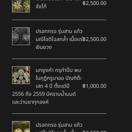
฿
2,500.00
จังโก้
ปรอทกรอ รุ่นสาม แก้ว
มณีโชติโฉลกล้ำ เนื้อแร่
฿
2,500.00
เงินยวง
นกยูงคำ กรุกำปั่น พบ
ในกุฎิครูบาออ ปัณฑิต๊ะ
เสก 4 ปี ตั้งแต่ปี
฿
1,000.00
2556 ถึง 2559 มีคราบน้ำมนต์
และว่านยาทุกองค์
ปรอทกรอ รุ่นสาม แก้ว