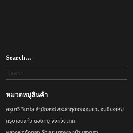
Search…
หมวดหมู่สินค้า
ครูบาวิ วิมาโล สำนักสงฆ์พระธาตุดอยจอมแวะ จ.เชียงใหม่
ครูบาอินแก้ว ดอยทีมู จังหวัดตาก
หลวงพ่อถังทอง วัดพระนางพญาป่าแสงทอง