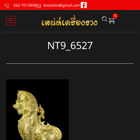
062-7015858
koovolvo@gmail.com
0
NT9_6527