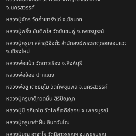
จ.นครสวรรค์
หลวงปู่จักร วัดถ้ำเขารังไก่ จ.ชัยนาท
หลวงปู่พริ้ง ขันติพโล วัดซับชมพู่ จ.เพชรบูรณ์
หลวงปู่ครูบา สล่าอุวิจิ่งต๊ะ สำนักสงฆ์พระธาตุดอยจอมแวะ
จ.เชียงใหม่
หลวงพ่อแป๋ว วัดดาวเรือง จ.สิงห์บุรี
หลวงพ่อจ้อย ปากแดง
หลวงพ่อชู เตชธมฺโม วัดทัพชุมพล จ.นครสวรรค์
หลวงปู่ครูบาตุ๊ทวดมั่น สิริปัญญา
หลวงปู่มี อภิชาโต วัดโพธิ์เจดีย์ลอย จ.เพชรบูรณ์
หลวงปู่ครูบาคำฝั้น อินทวันโณ
หลวงปู่บุญ อาจาโร วัดนิลาวรรณฯ จ.เพชรบูรณ์