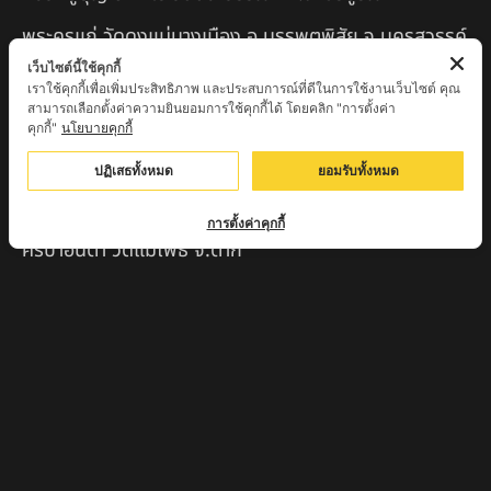
พระครูแก่ วัดดงแม่นางเมือง อ.บรรพตพิสัย จ.นครสวรรค์
เว็บไซต์นี้ใช้คุกกี้
ครูบาเมือง ฐิตสทฺโธ วัดปางมะกง จ.เชียงใหม่
เราใช้คุกกี้เพื่อเพิ่มประสิทธิภาพ และประสบการณ์ที่ดีในการใช้งานเว็บไซต์ คุณ
สามารถเลือกตั้งค่าความยินยอมการใช้คุกกี้ได้ โดยคลิก "การตั้งค่า
ครูบาหลวงตาปราบป่า วัดนาหวาย จ.เชียงใหม่
คุกกี้"
นโยบายคุกกี้
หลวงพ่อสุพจน์ จันทูปโม วัดศรีทรงธรรม จ.นครสวรรค์
ปฏิเสธทั้งหมด
ยอมรับทั้งหมด
หลวงปู่เหิน วัดร่องหอย อ.ศรีเทพ จ.เพชรบูรณ์
การตั้งค่าคุกกี้
ครูบาอินตา วัดแม่โพธิ์ จ.ตาก
ครูบามานัส วัดใหม่น้ำรูบ้านน้ำรู อ.เชียงดาว จ.เชียงใหม่
สินค้าแนะนำ
หลวงปู่แม่น สำนักสงฆ์เขาจันทร์ ต.โค่กสะอาด อ.ศรีเทพ
จ.เพชรบูรณ์
หลวงปู่พระครูเฒ่า (พระครูวิสุทธิวาที) วัดศิริมงคล
อ.ศรีเทพ จ.เพชรบูรณ์