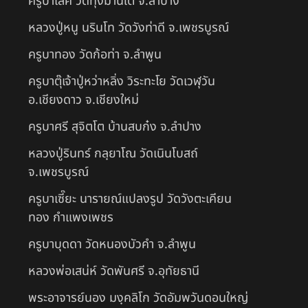
ครูบาเลิศ วัดทุ่งม่านใต้ จ.ลำปาง
หลวงปู่หนู นรินโท วัดวังท่าดี จ.เพชรบูรณ์
ครูบาทอง วัดก้อท่า จ.ลำพูน
ครูบาตุ๊เจ้าปู่หว่าหลิ่ง วิระทะโย วัดเวฬุวัน
อ.เชียงดาว จ.เชียงใหม่
ครูบาศรี สุจิตโต บ้านสบก๋ง จ.ลำปาง
หลวงปู่รินทร์ กลฺยาโณ วัดเนินโบสถ์
จ.เพชรบูรณ์
ครูบาเซี๊ยะ นารายณ์แปลงรูป วัดวังตะเคียน
ทอง กำแพงเพชร
ครูบาบุดดา วัดหนองบัวคํา จ.ลําพูน
หลวงพ่อเสน่ห์ วัดพันศรี จ.อุทัยธานี
พระอาจารย์นอง มงฺคลิโก วัดอัมพวันดอนใหญ่