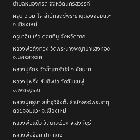
ตำบลหนองกรด จังหวัดนครสวรรค์
ครูบาวิ วิมาโล สำนักสงฆ์พระธาตุดอยจอมแวะ
จ.เชียงใหม่
ครูบาอินแก้ว ดอยทีมู จังหวัดตาก
หลวงพ่อถังทอง วัดพระนางพญาป่าแสงทอง
จ.นครสวรรค์
หลวงปู่จักร วัดถ้ำเขารังไก่ จ.ชัยนาท
หลวงปู่พริ้ง ขันติพโล วัดซับชมพู่
จ.เพชรบูรณ์
หลวงปู่ครูบา สล่าอุวิจิ่งต๊ะ สำนักสงฆ์พระธาตุ
ดอยจอมแวะ จ.เชียงใหม่
หลวงพ่อแป๋ว วัดดาวเรือง จ.สิงห์บุรี
หลวงพ่อจ้อย ปากแดง