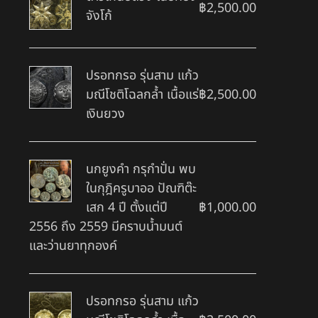
฿
2,500.00
จังโก้
ปรอทกรอ รุ่นสาม แก้ว
มณีโชติโฉลกล้ำ เนื้อแร่
฿
2,500.00
เงินยวง
นกยูงคำ กรุกำปั่น พบ
ในกุฎิครูบาออ ปัณฑิต๊ะ
เสก 4 ปี ตั้งแต่ปี
฿
1,000.00
2556 ถึง 2559 มีคราบน้ำมนต์
และว่านยาทุกองค์
ปรอทกรอ รุ่นสาม แก้ว