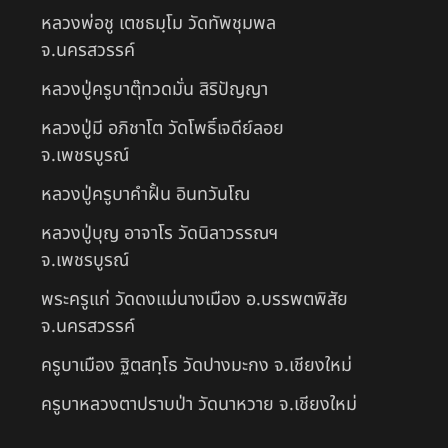
หลวงพ่อชู เตชธมฺโม วัดทัพชุมพล
จ.นครสวรรค์
หลวงปู่ครูบาตุ๊ทวดมั่น สิริปัญญา
หลวงปู่มี อภิชาโต วัดโพธิ์เจดีย์ลอย
จ.เพชรบูรณ์
หลวงปู่ครูบาคำฝั้น อินทวันโณ
หลวงปู่บุญ อาจาโร วัดนิลาวรรณฯ
จ.เพชรบูรณ์
พระครูแก่ วัดดงแม่นางเมือง อ.บรรพตพิสัย
จ.นครสวรรค์
ครูบาเมือง ฐิตสทฺโธ วัดปางมะกง จ.เชียงใหม่
ครูบาหลวงตาปราบป่า วัดนาหวาย จ.เชียงใหม่