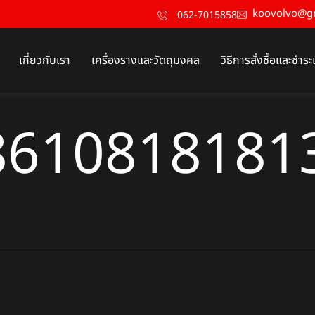
koovolvo@g
062-7015858
เกี่ยวกับเรา
เครื่องรางและวัตถุมงคล
วิธีการสั่งซื้อและชำระ
8610818181