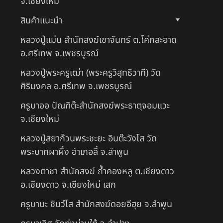
จ.เชียงใหม่
สินค้าแนะนำ
หลวงปู่แม่น สำนักสงฆ์เขาจันทร์ ต.โค่กสะอาด
อ.ศรีเทพ จ.เพชรบูรณ์
หลวงปู่พระครูเฒ่า (พระครูวิสุทธิวาที) วัด
ศิริมงคล อ.ศรีเทพ จ.เพชรบูรณ์
ครูบาออ ปัณฑิต๊ะสำนักสงฆ์พระธาตุจอมแวะ
จ.เชียงใหม่
หลวงปู่สยาก๊วนพระชะยะ อินต๊ะวังโส วัด
พระบาทผาผึ้ง อำเภอลี้ จ.ลำพูน
หลวงตาชา สำนักสงฆ์ ถ้ำคองหลู ต.เชียงดาว
อ.เชียงดาว จ.เชียงใหม่ เสก
ครูบานะ ชินวํโส สำนักสงฆ์ดอยอีฮุย จ.ลำพูน