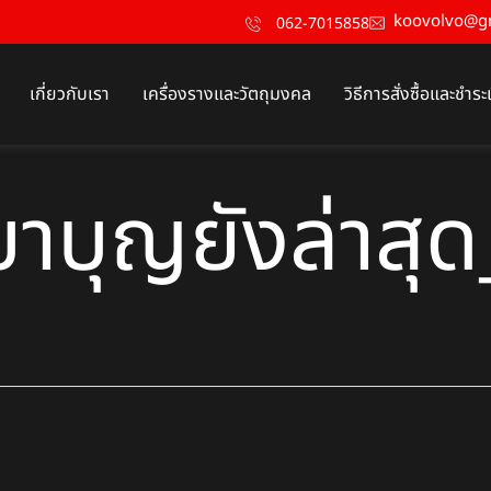
koovolvo@g
062-7015858
เกี่ยวกับเรา
เครื่องรางและวัตถุมงคล
วิธีการสั่งซื้อและชำระ
บาบุญยังล่าสุ