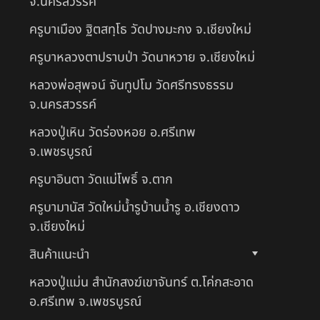
จ.นครสวรรค์
ครูบาเมือง ฐิตสทฺโธ วัดปางมะกง จ.เชียงใหม่
ครูบาหลวงตาปราบป่า วัดนาหวาย จ.เชียงใหม่
หลวงพ่อสุพจน์ จันทูปโม วัดศรีทรงธรรม
จ.นครสวรรค์
หลวงปู่เหิน วัดร่องหอย อ.ศรีเทพ
จ.เพชรบูรณ์
ครูบาอินตา วัดแม่โพธิ์ จ.ตาก
ครูบามานัส วัดใหม่น้ำรูบ้านน้ำรู อ.เชียงดาว
จ.เชียงใหม่
สินค้าแนะนำ
หลวงปู่แม่น สำนักสงฆ์เขาจันทร์ ต.โค่กสะอาด
อ.ศรีเทพ จ.เพชรบูรณ์