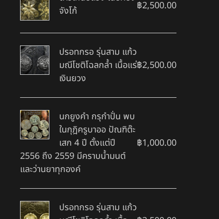
฿
2,500.00
จังโก้
ปรอทกรอ รุ่นสาม แก้ว
มณีโชติโฉลกล้ำ เนื้อแร่
฿
2,500.00
เงินยวง
นกยูงคำ กรุกำปั่น พบ
ในกุฎิครูบาออ ปัณฑิต๊ะ
เสก 4 ปี ตั้งแต่ปี
฿
1,000.00
2556 ถึง 2559 มีคราบน้ำมนต์
และว่านยาทุกองค์
ปรอทกรอ รุ่นสาม แก้ว