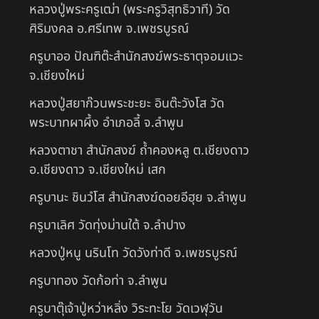
หลวงปู่พระครูเฒ่า (พระครูวิสุทธิวาที) วัด
ศิริมงคล อ.ศรีเทพ จ.เพชรบูรณ์
ครูบาออ ปัณฑิต๊ะสำนักสงฆ์พระธาตุจอมแวะ
จ.เชียงใหม่
หลวงปู่สยาก๊วนพระชะยะ อินต๊ะวังโส วัด
พระบาทผาผึ้ง อำเภอลี้ จ.ลำพูน
หลวงตาชา สำนักสงฆ์ ถ้ำคองหลู ต.เชียงดาว
อ.เชียงดาว จ.เชียงใหม่ เสก
ครูบานะ ชินวํโส สำนักสงฆ์ดอยอีฮุย จ.ลำพูน
ครูบาเลิศ วัดทุ่งม่านใต้ จ.ลำปาง
หลวงปู่หนู นรินโท วัดวังท่าดี จ.เพชรบูรณ์
ครูบาทอง วัดก้อท่า จ.ลำพูน
ครูบาตุ๊เจ้าปู่หว่าหลิ่ง วิระทะโย วัดเวฬุวัน