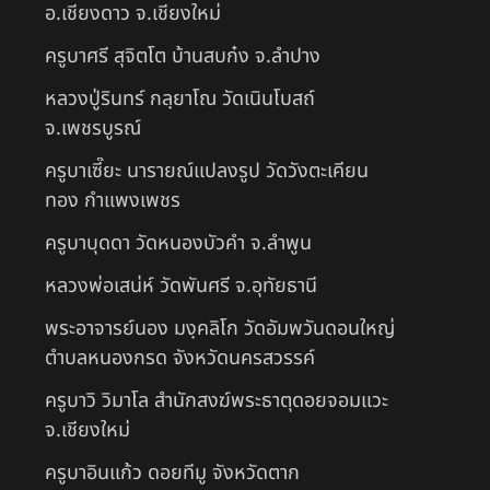
อ.เชียงดาว จ.เชียงใหม่
ครูบาศรี สุจิตโต บ้านสบก๋ง จ.ลำปาง
หลวงปู่รินทร์ กลฺยาโณ วัดเนินโบสถ์
จ.เพชรบูรณ์
ครูบาเซี๊ยะ นารายณ์แปลงรูป วัดวังตะเคียน
ทอง กำแพงเพชร
ครูบาบุดดา วัดหนองบัวคํา จ.ลําพูน
หลวงพ่อเสน่ห์ วัดพันศรี จ.อุทัยธานี
พระอาจารย์นอง มงฺคลิโก วัดอัมพวันดอนใหญ่
ตำบลหนองกรด จังหวัดนครสวรรค์
ครูบาวิ วิมาโล สำนักสงฆ์พระธาตุดอยจอมแวะ
จ.เชียงใหม่
ครูบาอินแก้ว ดอยทีมู จังหวัดตาก