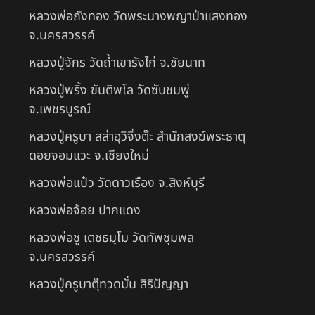
หลวงพ่อถังทอง วัดพระนางพญาป่าแสงทอง
จ.นครสวรรค์
หลวงปู่จักร วัดถ้ำเขารังไก่ จ.ชัยนาท
หลวงปู่พริ้ง ขันติพโล วัดซับชมพู่
จ.เพชรบูรณ์
หลวงปู่ครูบา สล่าอุวิจิ่งต๊ะ สำนักสงฆ์พระธาตุ
ดอยจอมแวะ จ.เชียงใหม่
หลวงพ่อแป๋ว วัดดาวเรือง จ.สิงห์บุรี
หลวงพ่อจ้อย ปากแดง
หลวงพ่อชู เตชธมฺโม วัดทัพชุมพล
จ.นครสวรรค์
หลวงปู่ครูบาตุ๊ทวดมั่น สิริปัญญา