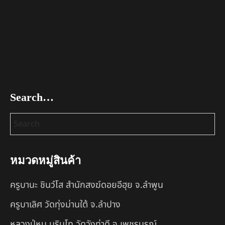
Search…
หมวดหมู่สินค้า
ครูบานะ ชินวํโส สำนักสงฆ์ดอยอีฮุย จ.ลำพูน
ครูบาเลิศ วัดทุ่งม่านใต้ จ.ลำปาง
หลวงปู่หนู นรินโท วัดวังท่าดี จ.เพชรบูรณ์