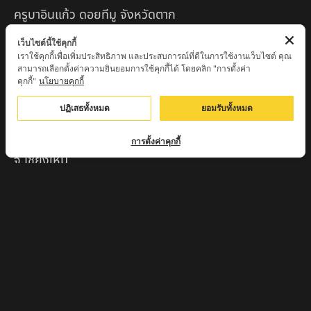
ครูบาอินแก้ว ดอยทีมู จังหวัดตาก
หลวงพ่อถังทอง วัดพระนางพญาป่าแสงทอง
เว็บไซต์นี้ใช้คุกกี้
เราใช้คุกกี้เพื่อเพิ่มประสิทธิภาพ และประสบการณ์ที่ดีในการใช้งานเว็บไซต์ คุณ
จ.นครสวรรค์
สามารถเลือกตั้งค่าความยินยอมการใช้คุกกี้ได้ โดยคลิก "การตั้งค่า
คุกกี้"
นโยบายคุกกี้
หลวงปู่จักร วัดถ้ำเขารังไก่ จ.ชัยนาท
ปฏิเสธทั้งหมด
ยอมรับทั้งหมด
หลวงปู่พริ้ง ขันติพโล วัดซับชมพู่ จ.เพชรบูรณ์
หลวงปู่ครูบา สล่าอุวิจิ่งต๊ะ สำนักสงฆ์พระธาตุดอยจอมแวะ
การตั้งค่าคุกกี้
จ.เชียงใหม่
หลวงพ่อแป๋ว วัดดาวเรือง จ.สิงห์บุรี
หลวงพ่อจ้อย ปากแดง
หลวงพ่อชู เตชธมฺโม วัดทัพชุมพล จ.นครสวรรค์
หลวงปู่ครูบาตุ๊ทวดมั่น สิริปัญญา
หลวงปู่มี อภิชาโต วัดโพธิ์เจดีย์ลอย จ.เพชรบูรณ์