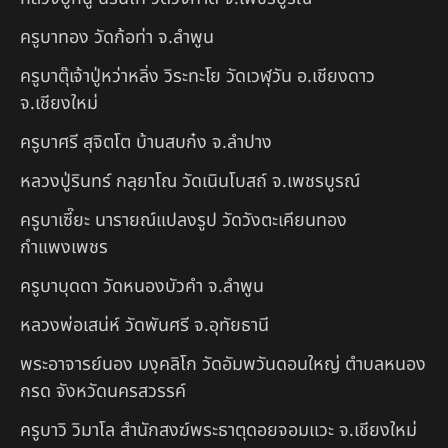
ครูบาทอง วัดก้อท่า จ.ลำพูน
ครูบาตุ๊เจ้าปู่หว่าหลิ่ง วิระทะโย วัดเวฬุวัน อ.เชียงดาว
จ.เชียงใหม่
ครูบาศรี สุจิตโต บ้านสบก๋ง จ.ลำปาง
หลวงปู่รินทร์ กลฺยาโณ วัดเนินโบสถ์ จ.เพชรบูรณ์
ครูบาเซี๊ยะ นารายณ์แปลงรูป วัดวังตะเคียนทอง
กำแพงเพชร
ครูบาบุดดา วัดหนองบัวคํา จ.ลําพูน
หลวงพ่อเสน่ห์ วัดพันศรี จ.อุทัยธานี
พระอาจารย์นอง มงฺคลิโก วัดอัมพวันดอนใหญ่ ตำบลหนอง
กรด จังหวัดนครสวรรค์
ครูบาวิ วิมาโล สำนักสงฆ์พระธาตุดอยจอมแวะ จ.เชียงใหม่