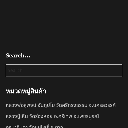
Search…
หมวดหมู่สินค้า
หลวงพ่อสุพจน์ จันทูปโม วัดศรีทรงธรรม จ.นครสวรรค์
หลวงปู่เหิน วัดร่องหอย อ.ศรีเทพ จ.เพชรบูรณ์
ครูบาอินตา วัดแม่โพธิ์ จ.ตาก