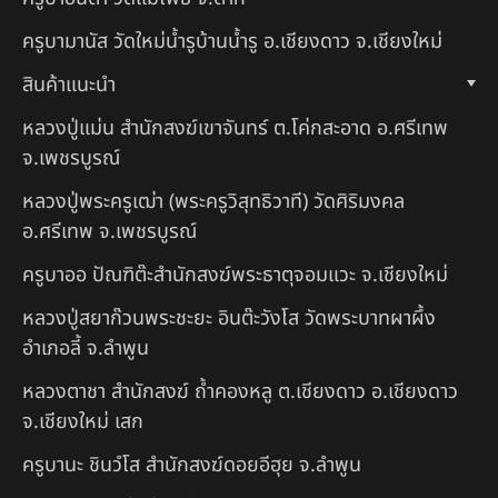
ครูบามานัส วัดใหม่น้ำรูบ้านน้ำรู อ.เชียงดาว จ.เชียงใหม่
สินค้าแนะนำ
หลวงปู่แม่น สำนักสงฆ์เขาจันทร์ ต.โค่กสะอาด อ.ศรีเทพ
จ.เพชรบูรณ์
หลวงปู่พระครูเฒ่า (พระครูวิสุทธิวาที) วัดศิริมงคล
อ.ศรีเทพ จ.เพชรบูรณ์
ครูบาออ ปัณฑิต๊ะสำนักสงฆ์พระธาตุจอมแวะ จ.เชียงใหม่
หลวงปู่สยาก๊วนพระชะยะ อินต๊ะวังโส วัดพระบาทผาผึ้ง
อำเภอลี้ จ.ลำพูน
หลวงตาชา สำนักสงฆ์ ถ้ำคองหลู ต.เชียงดาว อ.เชียงดาว
จ.เชียงใหม่ เสก
ครูบานะ ชินวํโส สำนักสงฆ์ดอยอีฮุย จ.ลำพูน