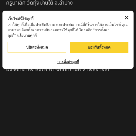
ครูบาเลิศ วัดทุ่งม่านใต้ จ.ลำปาง
หลวงปู่หนู นรินโท วัดวังท่าดี จ.เพชรบูรณ์
เว็บไซต์นี้ใช้คุกกี้
เราใช้คุกกี้เพื่อเพิ่มประสิทธิภาพ และประสบการณ์ที่ดีในการใช้งานเว็บไซต์ คุณ
ครูบาทอง วัดก้อท่า จ.ลำพูน
สามารถเลือกตั้งค่าความยินยอมการใช้คุกกี้ได้ โดยคลิก "การตั้งค่า
คุกกี้"
นโยบายคุกกี้
ครูบาตุ๊เจ้าปู่หว่าหลิ่ง วิระทะโย วัดเวฬุวัน อ.เชียงดาว
จ.เชียงใหม่
ปฏิเสธทั้งหมด
ยอมรับทั้งหมด
ครูบาศรี สุจิตโต บ้านสบก๋ง จ.ลำปาง
การตั้งค่าคุกกี้
หลวงปู่รินทร์ กลฺยาโณ วัดเนินโบสถ์ จ.เพชรบูรณ์
ครูบาเซี๊ยะ นารายณ์แปลงรูป วัดวังตะเคียนทอง
กำแพงเพชร
ครูบาบุดดา วัดหนองบัวคํา จ.ลําพูน
หลวงพ่อเสน่ห์ วัดพันศรี จ.อุทัยธานี
พระอาจารย์นอง มงฺคลิโก วัดอัมพวันดอนใหญ่ ตำบลหนอง
กรด จังหวัดนครสวรรค์