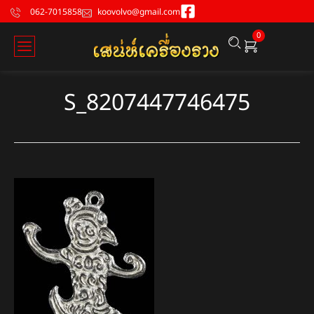
062-7015858
koovolvo@gmail.com
0
S_8207447746475