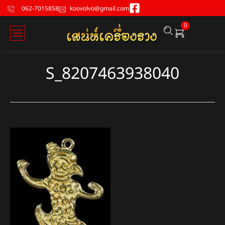
062-7015858
koovolvo@gmail.com
0
S_8207463938040