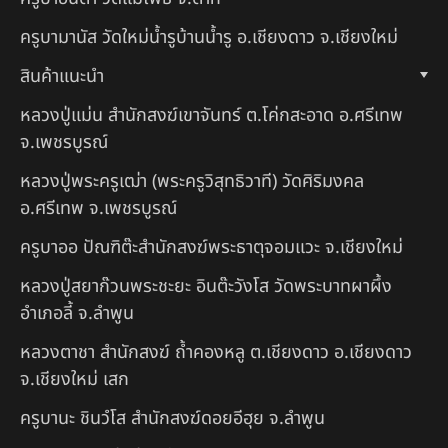
ครูบามานัส วัดใหม่น้ำรูบ้านน้ำรู อ.เชียงดาว จ.เชียงใหม่
สินค้าแนะนำ
หลวงปู่แม่น สำนักสงฆ์เขาจันทร์ ต.โค่กสะอาด อ.ศรีเทพ
จ.เพชรบูรณ์
หลวงปู่พระครูเฒ่า (พระครูวิสุทธิวาที) วัดศิริมงคล
อ.ศรีเทพ จ.เพชรบูรณ์
ครูบาออ ปัณฑิต๊ะสำนักสงฆ์พระธาตุจอมแวะ จ.เชียงใหม่
หลวงปู่สยาก๊วนพระชะยะ อินต๊ะวังโส วัดพระบาทผาผึ้ง
อำเภอลี้ จ.ลำพูน
หลวงตาชา สำนักสงฆ์ ถ้ำคองหลู ต.เชียงดาว อ.เชียงดาว
จ.เชียงใหม่ เสก
ครูบานะ ชินวํโส สำนักสงฆ์ดอยอีฮุย จ.ลำพูน