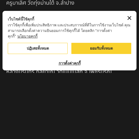
ครูบาเลิศ วัดทุ่งม่านใต้ จ.ลำปาง
หลวงปู่หนู นรินโท วัดวังท่าดี จ.เพชรบูรณ์
เว็บไซต์นี้ใช้คุกกี้
เราใช้คุกกี้เพื่อเพิ่มประสิทธิภาพ และประสบการณ์ที่ดีในการใช้งานเว็บไซต์ คุณ
ครูบาทอง วัดก้อท่า จ.ลำพูน
สามารถเลือกตั้งค่าความยินยอมการใช้คุกกี้ได้ โดยคลิก "การตั้งค่า
คุกกี้"
นโยบายคุกกี้
ครูบาตุ๊เจ้าปู่หว่าหลิ่ง วิระทะโย วัดเวฬุวัน อ.เชียงดาว
จ.เชียงใหม่
ปฏิเสธทั้งหมด
ยอมรับทั้งหมด
ครูบาศรี สุจิตโต บ้านสบก๋ง จ.ลำปาง
การตั้งค่าคุกกี้
หลวงปู่รินทร์ กลฺยาโณ วัดเนินโบสถ์ จ.เพชรบูรณ์
ครูบาเซี๊ยะ นารายณ์แปลงรูป วัดวังตะเคียนทอง
กำแพงเพชร
ครูบาบุดดา วัดหนองบัวคํา จ.ลําพูน
หลวงพ่อเสน่ห์ วัดพันศรี จ.อุทัยธานี
พระอาจารย์นอง มงฺคลิโก วัดอัมพวันดอนใหญ่ ตำบลหนอง
กรด จังหวัดนครสวรรค์