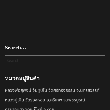
Search…
หมวดหมู่สินค้า
หลวงพ่อสุพจน์ จันทูปโม วัดศรีทรงธรรม จ.นครสวรรค์
หลวงปู่เหิน วัดร่องหอย อ.ศรีเทพ จ.เพชรบูรณ์
ครูบาอินตา วัดแม่โพธิ์ จ.ตาก