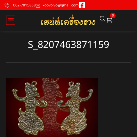
062-7015858
koovolvo@gmail.com
0
S_8207463871159