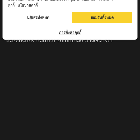
คุกกี้"
นโยบายคุกกี้
ครูบาตุ๊เจ้าปู่หว่าหลิ่ง วิระทะโย วัดเวฬุวัน อ.เชียงดาว
จ.เชียงใหม่
ปฏิเสธทั้งหมด
ยอมรับทั้งหมด
ครูบาศรี สุจิตโต บ้านสบก๋ง จ.ลำปาง
การตั้งค่าคุกกี้
หลวงปู่รินทร์ กลฺยาโณ วัดเนินโบสถ์ จ.เพชรบูรณ์
ครูบาเซี๊ยะ นารายณ์แปลงรูป วัดวังตะเคียนทอง
กำแพงเพชร
ครูบาบุดดา วัดหนองบัวคํา จ.ลําพูน
หลวงพ่อเสน่ห์ วัดพันศรี จ.อุทัยธานี
พระอาจารย์นอง มงฺคลิโก วัดอัมพวันดอนใหญ่ ตำบลหนอง
กรด จังหวัดนครสวรรค์
ครูบาวิ วิมาโล สำนักสงฆ์พระธาตุดอยจอมแวะ จ.เชียงใหม่
ครูบาอินแก้ว ดอยทีมู จังหวัดตาก