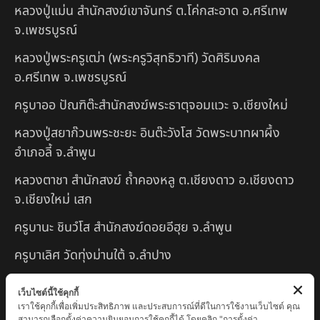
หลวงปู่แม่น สำนักสงฆ์เขาจันทร์ ต.โค่กสะอาด อ.ศรีเทพ
จ.เพชรบูรณ์
หลวงปู่พระครูเฒ่า (พระครูวิสุทธิวาที) วัดศิริมงคล
อ.ศรีเทพ จ.เพชรบูรณ์
ครูบาออ ปัณฑิต๊ะสำนักสงฆ์พระธาตุจอมแวะ จ.เชียงใหม่
หลวงปู่สยาก๊วนพระชะยะ อินต๊ะวังโส วัดพระบาทผาผึ้ง
อำเภอลี้ จ.ลำพูน
หลวงตาชา สำนักสงฆ์ ถ้ำคองหลู ต.เชียงดาว อ.เชียงดาว
จ.เชียงใหม่ เสก
ครูบานะ ชินวํโส สำนักสงฆ์ดอยอีฮุย จ.ลำพูน
ครูบาเลิศ วัดทุ่งม่านใต้ จ.ลำปาง
หลวงปู่หนู นรินโท วัดวังท่าดี จ.เพชรบูรณ์
เว็บไซต์นี้ใช้คุกกี้
เราใช้คุกกี้เพื่อเพิ่มประสิทธิภาพ และประสบการณ์ที่ดีในการใช้งานเว็บไซต์ คุณ
ครูบาทอง วัดก้อท่า จ.ลำพูน
สามารถเลือกตั้งค่าความยินยอมการใช้คุกกี้ได้ โดยคลิก "การตั้งค่า