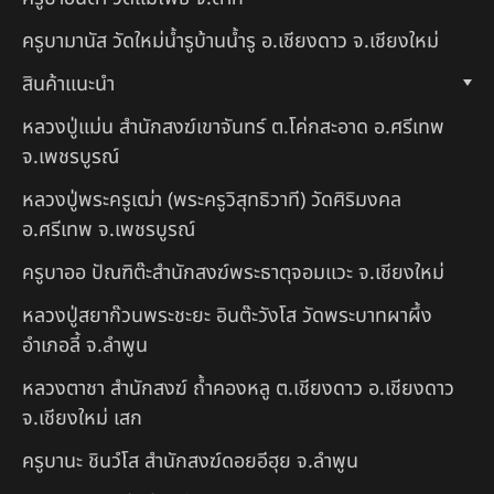
ครูบามานัส วัดใหม่น้ำรูบ้านน้ำรู อ.เชียงดาว จ.เชียงใหม่
สินค้าแนะนำ
หลวงปู่แม่น สำนักสงฆ์เขาจันทร์ ต.โค่กสะอาด อ.ศรีเทพ
จ.เพชรบูรณ์
หลวงปู่พระครูเฒ่า (พระครูวิสุทธิวาที) วัดศิริมงคล
อ.ศรีเทพ จ.เพชรบูรณ์
ครูบาออ ปัณฑิต๊ะสำนักสงฆ์พระธาตุจอมแวะ จ.เชียงใหม่
หลวงปู่สยาก๊วนพระชะยะ อินต๊ะวังโส วัดพระบาทผาผึ้ง
อำเภอลี้ จ.ลำพูน
หลวงตาชา สำนักสงฆ์ ถ้ำคองหลู ต.เชียงดาว อ.เชียงดาว
จ.เชียงใหม่ เสก
ครูบานะ ชินวํโส สำนักสงฆ์ดอยอีฮุย จ.ลำพูน