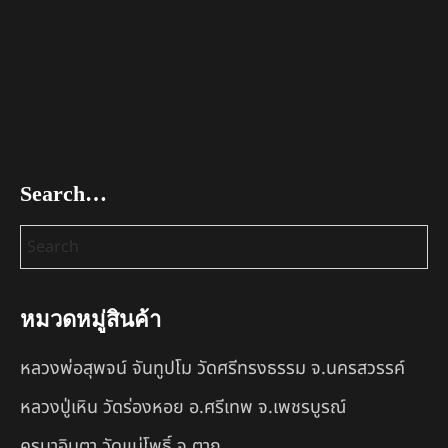
Search…
หมวดหมู่สินค้า
หลวงพ่อสุพจน์ จันทูปโม วัดศรีทรงธรรม จ.นครสวรรค์
หลวงปู่เหิน วัดร่องหอย อ.ศรีเทพ จ.เพชรบูรณ์
ครูบาอินตา วัดแม่โพธิ์ จ.ตาก