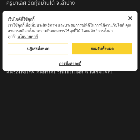
ครูบาเลิศ วัดทุ่งม่านใต้ จ.ลำปาง
หลวงปู่หนู นรินโท วัดวังท่าดี จ.เพชรบูรณ์
เว็บไซต์นี้ใช้คุกกี้
เราใช้คุกกี้เพื่อเพิ่มประสิทธิภาพ และประสบการณ์ที่ดีในการใช้งานเว็บไซต์ คุณ
ครูบาทอง วัดก้อท่า จ.ลำพูน
สามารถเลือกตั้งค่าความยินยอมการใช้คุกกี้ได้ โดยคลิก "การตั้งค่า
คุกกี้"
นโยบายคุกกี้
ครูบาตุ๊เจ้าปู่หว่าหลิ่ง วิระทะโย วัดเวฬุวัน อ.เชียงดาว
จ.เชียงใหม่
ปฏิเสธทั้งหมด
ยอมรับทั้งหมด
ครูบาศรี สุจิตโต บ้านสบก๋ง จ.ลำปาง
การตั้งค่าคุกกี้
หลวงปู่รินทร์ กลฺยาโณ วัดเนินโบสถ์ จ.เพชรบูรณ์
ครูบาเซี๊ยะ นารายณ์แปลงรูป วัดวังตะเคียนทอง
กำแพงเพชร
ครูบาบุดดา วัดหนองบัวคํา จ.ลําพูน
หลวงพ่อเสน่ห์ วัดพันศรี จ.อุทัยธานี
พระอาจารย์นอง มงฺคลิโก วัดอัมพวันดอนใหญ่ ตำบลหนอง
กรด จังหวัดนครสวรรค์