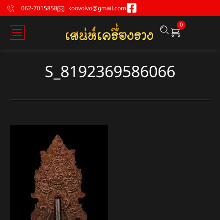
062-7015858
koovolvo@gmail.com
0
S_8192369586066