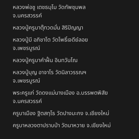
หลวงพ่อชู เตชธมฺโม วัดทัพชุมพล
จ.นครสวรรค์
หลวงปู่ครูบาตุ๊ทวดมั่น สิริปัญญา
หลวงปู่มี อภิชาโต วัดโพธิ์เจดีย์ลอย
จ.เพชรบูรณ์
หลวงปู่ครูบาคำฝั้น อินทวันโณ
หลวงปู่บุญ อาจาโร วัดนิลาวรรณฯ
จ.เพชรบูรณ์
พระครูแก่ วัดดงแม่นางเมือง อ.บรรพตพิสัย
จ.นครสวรรค์
ครูบาเมือง ฐิตสทฺโธ วัดปางมะกง จ.เชียงใหม่
ครูบาหลวงตาปราบป่า วัดนาหวาย จ.เชียงใหม่