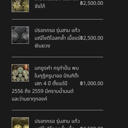
฿
2,500.00
จังโก้
ปรอทกรอ รุ่นสาม แก้ว
มณีโชติโฉลกล้ำ เนื้อแร่
฿
2,500.00
เงินยวง
นกยูงคำ กรุกำปั่น พบ
ในกุฎิครูบาออ ปัณฑิต๊ะ
เสก 4 ปี ตั้งแต่ปี
฿
1,000.00
2556 ถึง 2559 มีคราบน้ำมนต์
และว่านยาทุกองค์
ปรอทกรอ รุ่นสาม แก้ว