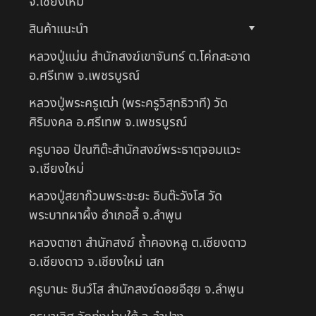
จ.เชียงใหม่
สินค้าแนะนำ
หลวงปู่แม่น สำนักสงฆ์เขาจันทร์ ต.โค่กสะอาด
อ.ศรีเทพ จ.เพชรบูรณ์
หลวงปู่พระครูเฒ่า (พระครูวิสุทธิวาที) วัด
ศิริมงคล อ.ศรีเทพ จ.เพชรบูรณ์
ครูบาออ ปัณฑิต๊ะสำนักสงฆ์พระธาตุจอมแวะ
จ.เชียงใหม่
หลวงปู่สยาก๊วนพระชะยะ อินต๊ะวังโส วัด
พระบาทผาผึ้ง อำเภอลี้ จ.ลำพูน
หลวงตาชา สำนักสงฆ์ ถ้ำคองหลู ต.เชียงดาว
อ.เชียงดาว จ.เชียงใหม่ เสก
ครูบานะ ชินวํโส สำนักสงฆ์ดอยอีฮุย จ.ลำพูน