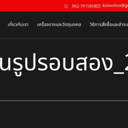
koovolvo@g
062-7015858
เกี่ยวกับเรา
เครื่องรางและวัตถุมงคล
วิธีการสั่งซื้อและชำระ
านรูปรอบสอง