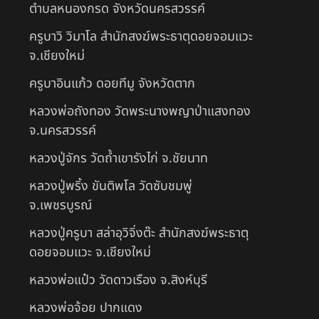
ตำบลหนองกรด จังหวัดนครสวรรค์
ครูบาวิ วิมาโล สำนักสงฆ์พระธาตุดอยจอมแวะ
จ.เชียงใหม่
ครูบาอินแก้ว ดอยทีมู จังหวัดตาก
หลวงพ่อถังทอง วัดพระนางพญาป่าแสงทอง
จ.นครสวรรค์
หลวงปู่จักร วัดถ้ำเขารังไก่ จ.ชัยนาท
หลวงปู่พริ้ง ขันติพโล วัดซับชมพู่
จ.เพชรบูรณ์
หลวงปู่ครูบา สล่าอุวิจิ่งต๊ะ สำนักสงฆ์พระธาตุ
ดอยจอมแวะ จ.เชียงใหม่
หลวงพ่อแป๋ว วัดดาวเรือง จ.สิงห์บุรี
หลวงพ่อจ้อย ปากแดง