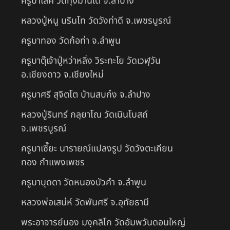
ครูบาเลิศ วัดทุ่งม่านใต้ จ.ลำปาง
หลวงปู่หนู นรินโท วัดวังท่าดี จ.เพชรบูรณ์
ครูบาทอง วัดก้อท่า จ.ลำพูน
ครูบาตุ๊เจ้าปู่หว่าหลิ่ง วิระทะโย วัดเวฬุวัน
อ.เชียงดาว จ.เชียงใหม่
ครูบาศรี สุจิตโต บ้านสบก๋ง จ.ลำปาง
หลวงปู่รินทร์ กลฺยาโณ วัดเนินโบสถ์
จ.เพชรบูรณ์
ครูบาเซี๊ยะ นารายณ์แปลงรูป วัดวังตะเคียน
ทอง กำแพงเพชร
ครูบาบุดดา วัดหนองบัวคํา จ.ลําพูน
หลวงพ่อเสน่ห์ วัดพันศรี จ.อุทัยธานี
พระอาจารย์นอง มงฺคลิโก วัดอัมพวันดอนใหญ่