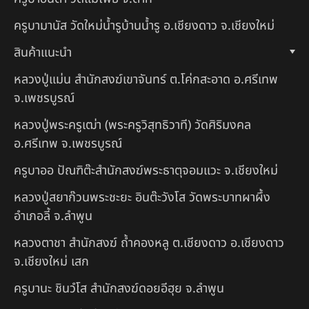
ครูบามานัส วัดใหม่น้ำรูบ้านน้ำรู อ.เชียงดาว จ.เชียงใหม่
สินค้าแนะนำ
หลวงปู่แม่น สำนักสงฆ์เขาจันทร์ ต.โค่กสะอาด อ.ศรีเทพ
จ.เพชรบูรณ์
หลวงปู่พระครูเฒ่า (พระครูวิสุทธิวาที) วัดศิริมงคล
อ.ศรีเทพ จ.เพชรบูรณ์
ครูบาออ ปัณฑิต๊ะสำนักสงฆ์พระธาตุจอมแวะ จ.เชียงใหม่
หลวงปู่สยาก๊วนพระชะยะ อินต๊ะวังโส วัดพระบาทผาผึ้ง
อำเภอลี้ จ.ลำพูน
หลวงตาชา สำนักสงฆ์ ถ้ำคองหลู ต.เชียงดาว อ.เชียงดาว
จ.เชียงใหม่ เสก
ครูบานะ ชินวํโส สำนักสงฆ์ดอยอีฮุย จ.ลำพูน