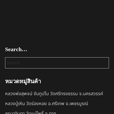
Search…
หมวดหมู่สินค้า
หลวงพ่อสุพจน์ จันทูปโม วัดศรีทรงธรรม จ.นครสวรรค์
หลวงปู่เหิน วัดร่องหอย อ.ศรีเทพ จ.เพชรบูรณ์
ครูบาอินตา วัดแม่โพธิ์ จ.ตาก