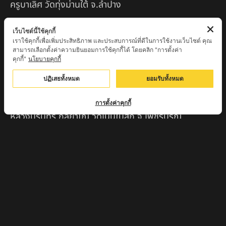
ครูบาเลิศ วัดทุ่งม่านใต้ จ.ลำปาง
หลวงปู่หนู นรินโท วัดวังท่าดี จ.เพชรบูรณ์
เว็บไซต์นี้ใช้คุกกี้
เราใช้คุกกี้เพื่อเพิ่มประสิทธิภาพ และประสบการณ์ที่ดีในการใช้งานเว็บไซต์ คุณ
ครูบาทอง วัดก้อท่า จ.ลำพูน
สามารถเลือกตั้งค่าความยินยอมการใช้คุกกี้ได้ โดยคลิก "การตั้งค่า
คุกกี้"
นโยบายคุกกี้
ครูบาตุ๊เจ้าปู่หว่าหลิ่ง วิระทะโย วัดเวฬุวัน อ.เชียงดาว
จ.เชียงใหม่
ปฏิเสธทั้งหมด
ยอมรับทั้งหมด
ครูบาศรี สุจิตโต บ้านสบก๋ง จ.ลำปาง
การตั้งค่าคุกกี้
หลวงปู่รินทร์ กลฺยาโณ วัดเนินโบสถ์ จ.เพชรบูรณ์
ครูบาเซี๊ยะ นารายณ์แปลงรูป วัดวังตะเคียนทอง
กำแพงเพชร
ครูบาบุดดา วัดหนองบัวคํา จ.ลําพูน
หลวงพ่อเสน่ห์ วัดพันศรี จ.อุทัยธานี
พระอาจารย์นอง มงฺคลิโก วัดอัมพวันดอนใหญ่ ตำบลหนอง
กรด จังหวัดนครสวรรค์