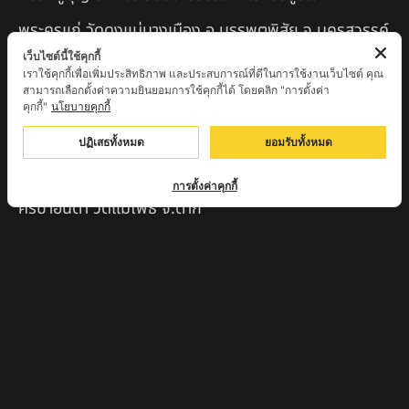
พระครูแก่ วัดดงแม่นางเมือง อ.บรรพตพิสัย จ.นครสวรรค์
เว็บไซต์นี้ใช้คุกกี้
ครูบาเมือง ฐิตสทฺโธ วัดปางมะกง จ.เชียงใหม่
เราใช้คุกกี้เพื่อเพิ่มประสิทธิภาพ และประสบการณ์ที่ดีในการใช้งานเว็บไซต์ คุณ
สามารถเลือกตั้งค่าความยินยอมการใช้คุกกี้ได้ โดยคลิก "การตั้งค่า
ครูบาหลวงตาปราบป่า วัดนาหวาย จ.เชียงใหม่
คุกกี้"
นโยบายคุกกี้
หลวงพ่อสุพจน์ จันทูปโม วัดศรีทรงธรรม จ.นครสวรรค์
ปฏิเสธทั้งหมด
ยอมรับทั้งหมด
หลวงปู่เหิน วัดร่องหอย อ.ศรีเทพ จ.เพชรบูรณ์
การตั้งค่าคุกกี้
ครูบาอินตา วัดแม่โพธิ์ จ.ตาก
ครูบามานัส วัดใหม่น้ำรูบ้านน้ำรู อ.เชียงดาว จ.เชียงใหม่
สินค้าแนะนำ
หลวงปู่แม่น สำนักสงฆ์เขาจันทร์ ต.โค่กสะอาด อ.ศรีเทพ
จ.เพชรบูรณ์
หลวงปู่พระครูเฒ่า (พระครูวิสุทธิวาที) วัดศิริมงคล
อ.ศรีเทพ จ.เพชรบูรณ์