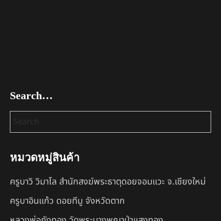
Search…
หมวดหมู่สินค้า
ครูบาวิ วิมาโล สำนักสงฆ์พระธาตุดอยจอมแวะ จ.เชียงใหม่
ครูบาอินแก้ว ดอยทีมู จังหวัดตาก
หลวงพ่อถังทอง วัดพระนางพญาป่าแสงทอง