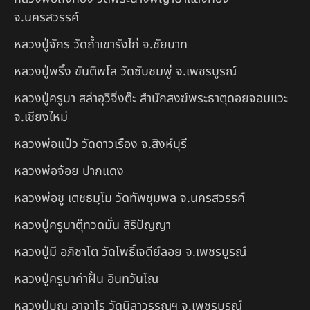
จ.นครสวรรค์
หลวงปู่จักร วัดถ้ำเขารังไก่ จ.ชัยนาท
หลวงปู่พริ้ง ขันติพโล วัดซับชมพู่ จ.เพชรบูรณ์
หลวงปู่ครูบา สล่าอุวิจิ่งต๊ะ สำนักสงฆ์พระธาตุดอยจอมแวะ
จ.เชียงใหม่
หลวงพ่อแป๋ว วัดดาวเรือง จ.สิงห์บุรี
หลวงพ่อจ้อย ปากแดง
หลวงพ่อชู เตชธมฺโม วัดทัพชุมพล จ.นครสวรรค์
หลวงปู่ครูบาตุ๊ทวดมั่น สิริปัญญา
หลวงปู่มี อภิชาโต วัดโพธิ์เจดีย์ลอย จ.เพชรบูรณ์
หลวงปู่ครูบาคำฝั้น อินทวันโณ
หลวงปู่บุญ อาจาโร วัดนิลาวรรณฯ จ.เพชรบูรณ์