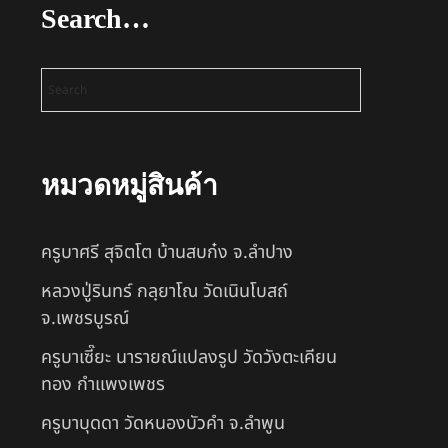
Search…
หมวดหมู่สินค้า
ครูบาศรี สุจิตโต บ้านสบก๋ง จ.ลำปาง
หลวงปู่รินทร์ กลฺยาโณ วัดเนินโบสถ์
จ.เพชรบูรณ์
ครูบาเซี๊ยะ นารายณ์แปลงรูป วัดวังตะเคียน
ทอง กำแพงเพชร
ครูบาบุดดา วัดหนองบัวคํา จ.ลําพูน