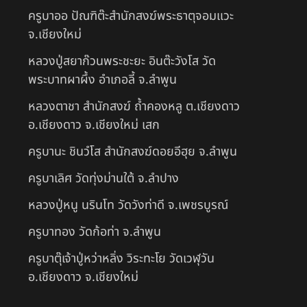
ครูบาออ ปัณฑิต๊ะสำนักสงฆ์พระธาตุจอมแวะ
จ.เชียงใหม่
หลวงปู่สยาก๊วนพระชะยะ อินต๊ะวังโส วัด
พระบาทผาผึ้ง อำเภอลี้ จ.ลำพูน
หลวงตาชา สำนักสงฆ์ ถ้ำคองหลู ต.เชียงดาว
อ.เชียงดาว จ.เชียงใหม่ เสก
ครูบานะ ชินวํโส สำนักสงฆ์ดอยอีฮุย จ.ลำพูน
ครูบาเลิศ วัดทุ่งม่านใต้ จ.ลำปาง
หลวงปู่หนู นรินโท วัดวังท่าดี จ.เพชรบูรณ์
ครูบาทอง วัดก้อท่า จ.ลำพูน
ครูบาตุ๊เจ้าปู่หว่าหลิ่ง วิระทะโย วัดเวฬุวัน
อ.เชียงดาว จ.เชียงใหม่