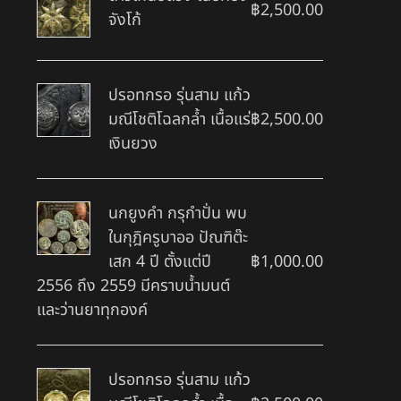
฿
2,500.00
จังโก้
ปรอทกรอ รุ่นสาม แก้ว
มณีโชติโฉลกล้ำ เนื้อแร่
฿
2,500.00
เงินยวง
นกยูงคำ กรุกำปั่น พบ
ในกุฎิครูบาออ ปัณฑิต๊ะ
เสก 4 ปี ตั้งแต่ปี
฿
1,000.00
2556 ถึง 2559 มีคราบน้ำมนต์
และว่านยาทุกองค์
ปรอทกรอ รุ่นสาม แก้ว