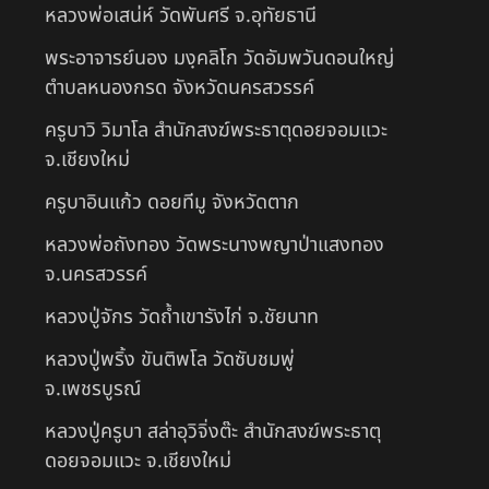
หลวงพ่อเสน่ห์ วัดพันศรี จ.อุทัยธานี
พระอาจารย์นอง มงฺคลิโก วัดอัมพวันดอนใหญ่
ตำบลหนองกรด จังหวัดนครสวรรค์
ครูบาวิ วิมาโล สำนักสงฆ์พระธาตุดอยจอมแวะ
จ.เชียงใหม่
ครูบาอินแก้ว ดอยทีมู จังหวัดตาก
หลวงพ่อถังทอง วัดพระนางพญาป่าแสงทอง
จ.นครสวรรค์
หลวงปู่จักร วัดถ้ำเขารังไก่ จ.ชัยนาท
หลวงปู่พริ้ง ขันติพโล วัดซับชมพู่
จ.เพชรบูรณ์
หลวงปู่ครูบา สล่าอุวิจิ่งต๊ะ สำนักสงฆ์พระธาตุ
ดอยจอมแวะ จ.เชียงใหม่