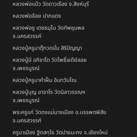
หลวงพ่อแป๋ว วัดดาวเรือง จ.สิงห์บุรี
หลวงพ่อจ้อย ปากแดง
หลวงพ่อชู เตชธมฺโม วัดทัพชุมพล
จ.นครสวรรค์
หลวงปู่ครูบาตุ๊ทวดมั่น สิริปัญญา
หลวงปู่มี อภิชาโต วัดโพธิ์เจดีย์ลอย
จ.เพชรบูรณ์
หลวงปู่ครูบาคำฝั้น อินทวันโณ
หลวงปู่บุญ อาจาโร วัดนิลาวรรณฯ
จ.เพชรบูรณ์
พระครูแก่ วัดดงแม่นางเมือง อ.บรรพตพิสัย
จ.นครสวรรค์
ครูบาเมือง ฐิตสทฺโธ วัดปางมะกง จ.เชียงใหม่