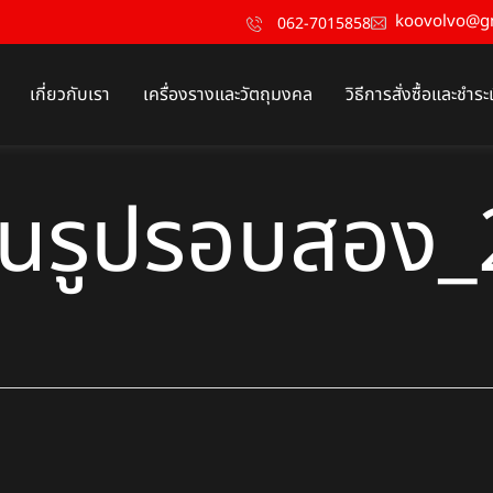
koovolvo@g
062-7015858
เกี่ยวกับเรา
เครื่องรางและวัตถุมงคล
วิธีการสั่งซื้อและชำระ
านรูปรอบสอง