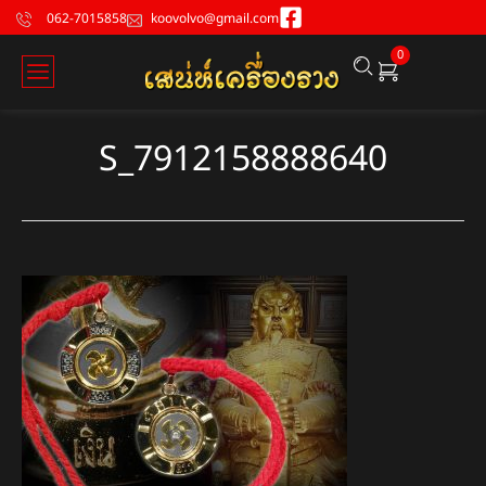
062-7015858
koovolvo@gmail.com
0
S_7912158888640