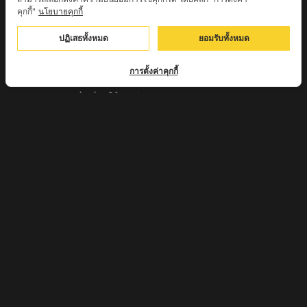
คุกกี้"
นโยบายคุกกี้
หลวงตาชา สำนักสงฆ์ ถ้ำคองหลู ต.เชียงดาว อ.เชียงดาว
ปฏิเสธทั้งหมด
ยอมรับทั้งหมด
จ.เชียงใหม่ เสก
ครูบานะ ชินวํโส สำนักสงฆ์ดอยอีฮุย จ.ลำพูน
การตั้งค่าคุกกี้
ครูบาเลิศ วัดทุ่งม่านใต้ จ.ลำปาง
หลวงปู่หนู นรินโท วัดวังท่าดี จ.เพชรบูรณ์
ครูบาทอง วัดก้อท่า จ.ลำพูน
ครูบาตุ๊เจ้าปู่หว่าหลิ่ง วิระทะโย วัดเวฬุวัน อ.เชียงดาว
จ.เชียงใหม่
ครูบาศรี สุจิตโต บ้านสบก๋ง จ.ลำปาง
หลวงปู่รินทร์ กลฺยาโณ วัดเนินโบสถ์ จ.เพชรบูรณ์
ครูบาเซี๊ยะ นารายณ์แปลงรูป วัดวังตะเคียนทอง
กำแพงเพชร