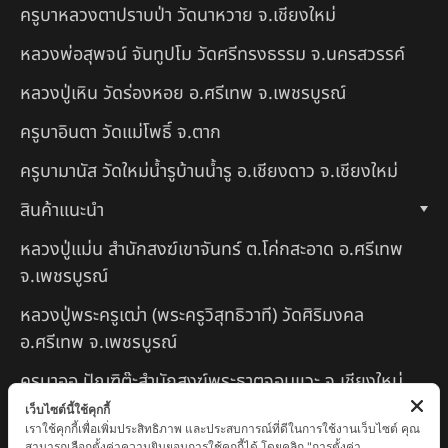
ครูบาหลวงตาปราบป่า วัดนาหวาย จ.เชียงใหม่
หลวงพ่อสุพจน์ จันทูปโม วัดศรีทรงธรรม จ.นครสวรรค์
หลวงปู่เหิน วัดร่องหอย อ.ศรีเทพ จ.เพชรบูรณ์
ครูบาอินตา วัดแม่โพธิ์ จ.ตาก
ครูบามานัส วัดใหม่น้ำรูบ้านน้ำรู อ.เชียงดาว จ.เชียงใหม่
สินค้าแนะนำ
หลวงปู่แม่น สำนักสงฆ์เขาจันทร์ ต.โค่กสะอาด อ.ศรีเทพ
จ.เพชรบูรณ์
หลวงปู่พระครูเฒ่า (พระครูวิสุทธิวาที) วัดศิริมงคล
อ.ศรีเทพ จ.เพชรบูรณ์
ครูบาออ ปัณฑิต๊ะสำนักสงฆ์พระธาตุจอมแวะ จ.เชียงใหม่
เว็บไซต์นี้ใช้คุกกี้
หลวงปู่สยาก๊วนพระชะยะ อินต๊ะวังโส วัดพระบาทผาผึ้ง
เราใช้คุกกี้เพื่อเพิ่มประสิทธิภาพ และประสบการณ์ที่ดีในการใช้งานเว็บไซต์ คุณ
อำเภอลี้ จ.ลำพูน
สามารถเลือกตั้งค่าความยินยอมการใช้คุกกี้ได้ โดยคลิก "การตั้งค่า