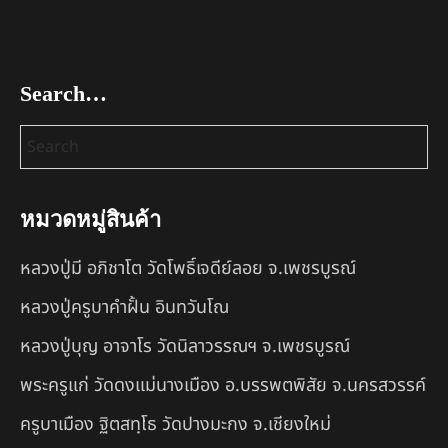
Search…
หมวดหมู่สินค้า
หลวงปู่มี อภิชาโต วัดโพธิ์เจดีย์ลอย จ.เพชรบูรณ์
หลวงปู่ครูบาคำฝั้น อินทวันโณ
หลวงปู่บุญ อาจาโร วัดนิลาวรรณฯ จ.เพชรบูรณ์
พระครูแก่ วัดดงแม่นางเมือง อ.บรรพตพิสัย จ.นครสวรรค์
ครูบาเมือง ฐิตสทฺโธ วัดปางมะกง จ.เชียงใหม่