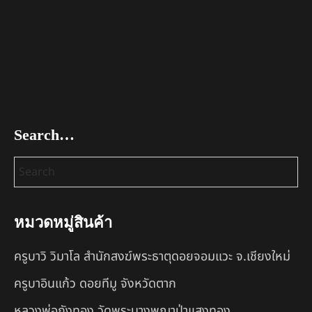
Search…
หมวดหมู่สินค้า
ครูบาวิ วิมาโล สำนักสงฆ์พระธาตุดอยจอมแวะ จ.เชียงใหม่
ครูบาอินแก้ว ดอยทีมู จังหวัดตาก
หลวงพ่อถังทอง วัดพระนางพญาป่าแสงทอง