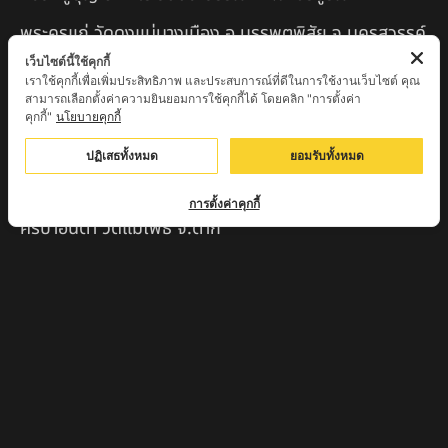
พระครูแก่ วัดดงแม่นางเมือง อ.บรรพตพิสัย จ.นครสวรรค์
เว็บไซต์นี้ใช้คุกกี้
ครูบาเมือง ฐิตสทฺโธ วัดปางมะกง จ.เชียงใหม่
เราใช้คุกกี้เพื่อเพิ่มประสิทธิภาพ และประสบการณ์ที่ดีในการใช้งานเว็บไซต์ คุณ
สามารถเลือกตั้งค่าความยินยอมการใช้คุกกี้ได้ โดยคลิก "การตั้งค่า
ครูบาหลวงตาปราบป่า วัดนาหวาย จ.เชียงใหม่
คุกกี้"
นโยบายคุกกี้
หลวงพ่อสุพจน์ จันทูปโม วัดศรีทรงธรรม จ.นครสวรรค์
ปฏิเสธทั้งหมด
ยอมรับทั้งหมด
หลวงปู่เหิน วัดร่องหอย อ.ศรีเทพ จ.เพชรบูรณ์
การตั้งค่าคุกกี้
ครูบาอินตา วัดแม่โพธิ์ จ.ตาก
ครูบามานัส วัดใหม่น้ำรูบ้านน้ำรู อ.เชียงดาว จ.เชียงใหม่
สินค้าแนะนำ
หลวงปู่แม่น สำนักสงฆ์เขาจันทร์ ต.โค่กสะอาด อ.ศรีเทพ
จ.เพชรบูรณ์
หลวงปู่พระครูเฒ่า (พระครูวิสุทธิวาที) วัดศิริมงคล
อ.ศรีเทพ จ.เพชรบูรณ์