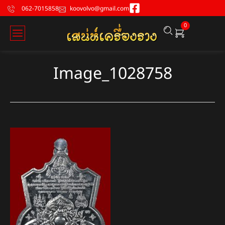
062-7015858
koovolvo@gmail.com
0
Image_1028758