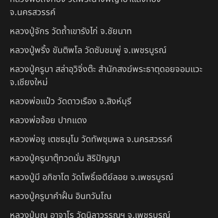
จ.นครสวรรค์
หลวงปู่จักร วัดถ้ำเขารังไก่ จ.ชัยนาท
หลวงปู่พริ้ง ขันติพโล วัดซับชมพู่ จ.เพชรบูรณ์
หลวงปู่ครูบา สล่าอุวิจิ่งต๊ะ สำนักสงฆ์พระธาตุดอยจอมแวะ
จ.เชียงใหม่
หลวงพ่อแป๋ว วัดดาวเรือง จ.สิงห์บุรี
หลวงพ่อจ้อย ปากแดง
หลวงพ่อชู เตชธมฺโม วัดทัพชุมพล จ.นครสวรรค์
หลวงปู่ครูบาตุ๊ทวดมั่น สิริปัญญา
หลวงปู่มี อภิชาโต วัดโพธิ์เจดีย์ลอย จ.เพชรบูรณ์
หลวงปู่ครูบาคำฝั้น อินทวันโณ
หลวงปู่บุญ อาจาโร วัดนิลาวรรณฯ จ.เพชรบูรณ์