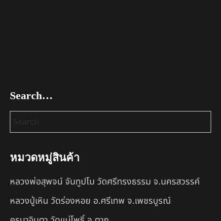
Search…
หมวดหมู่สินค้า
หลวงพ่อสุพจน์ จันทูปโม วัดศรีทรงธรรม จ.นครสวรรค์
หลวงปู่เหิน วัดร่องหอย อ.ศรีเทพ จ.เพชรบูรณ์
ครูบาอินตา วัดแม่โพธิ์ จ.ตาก