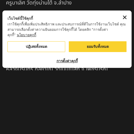
ครูบาเลิศ วัดทุ่งม่านใต้ จ.ลำปาง
หลวงปู่หนู นรินโท วัดวังท่าดี จ.เพชรบูรณ์
เว็บไซต์นี้ใช้คุกกี้
เราใช้คุกกี้เพื่อเพิ่มประสิทธิภาพ และประสบการณ์ที่ดีในการใช้งานเว็บไซต์ คุณ
ครูบาทอง วัดก้อท่า จ.ลำพูน
สามารถเลือกตั้งค่าความยินยอมการใช้คุกกี้ได้ โดยคลิก "การตั้งค่า
คุกกี้"
นโยบายคุกกี้
ครูบาตุ๊เจ้าปู่หว่าหลิ่ง วิระทะโย วัดเวฬุวัน อ.เชียงดาว
จ.เชียงใหม่
ปฏิเสธทั้งหมด
ยอมรับทั้งหมด
ครูบาศรี สุจิตโต บ้านสบก๋ง จ.ลำปาง
การตั้งค่าคุกกี้
หลวงปู่รินทร์ กลฺยาโณ วัดเนินโบสถ์ จ.เพชรบูรณ์
ครูบาเซี๊ยะ นารายณ์แปลงรูป วัดวังตะเคียนทอง
กำแพงเพชร
ครูบาบุดดา วัดหนองบัวคํา จ.ลําพูน
หลวงพ่อเสน่ห์ วัดพันศรี จ.อุทัยธานี
พระอาจารย์นอง มงฺคลิโก วัดอัมพวันดอนใหญ่ ตำบลหนอง
กรด จังหวัดนครสวรรค์