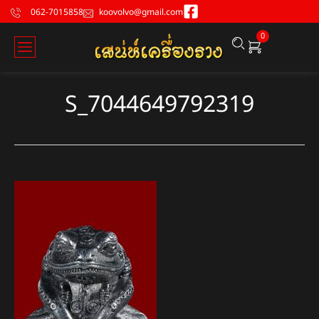
062-7015858
koovolvo@gmail.com
0
S_7044649792319