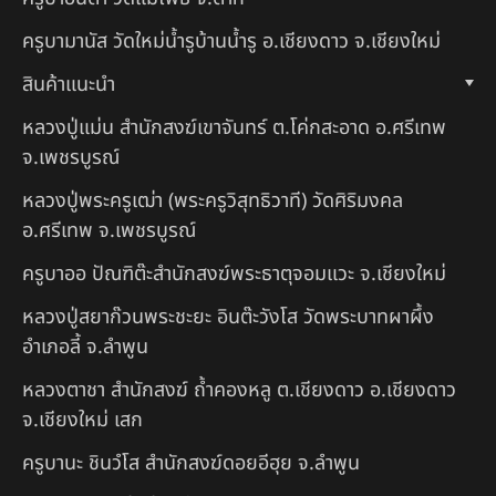
ครูบามานัส วัดใหม่น้ำรูบ้านน้ำรู อ.เชียงดาว จ.เชียงใหม่
สินค้าแนะนำ
หลวงปู่แม่น สำนักสงฆ์เขาจันทร์ ต.โค่กสะอาด อ.ศรีเทพ
จ.เพชรบูรณ์
หลวงปู่พระครูเฒ่า (พระครูวิสุทธิวาที) วัดศิริมงคล
อ.ศรีเทพ จ.เพชรบูรณ์
ครูบาออ ปัณฑิต๊ะสำนักสงฆ์พระธาตุจอมแวะ จ.เชียงใหม่
หลวงปู่สยาก๊วนพระชะยะ อินต๊ะวังโส วัดพระบาทผาผึ้ง
อำเภอลี้ จ.ลำพูน
หลวงตาชา สำนักสงฆ์ ถ้ำคองหลู ต.เชียงดาว อ.เชียงดาว
จ.เชียงใหม่ เสก
ครูบานะ ชินวํโส สำนักสงฆ์ดอยอีฮุย จ.ลำพูน