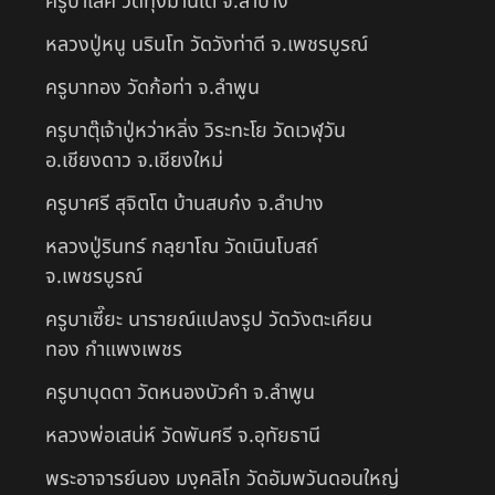
ครูบาเลิศ วัดทุ่งม่านใต้ จ.ลำปาง
หลวงปู่หนู นรินโท วัดวังท่าดี จ.เพชรบูรณ์
ครูบาทอง วัดก้อท่า จ.ลำพูน
ครูบาตุ๊เจ้าปู่หว่าหลิ่ง วิระทะโย วัดเวฬุวัน
อ.เชียงดาว จ.เชียงใหม่
ครูบาศรี สุจิตโต บ้านสบก๋ง จ.ลำปาง
หลวงปู่รินทร์ กลฺยาโณ วัดเนินโบสถ์
จ.เพชรบูรณ์
ครูบาเซี๊ยะ นารายณ์แปลงรูป วัดวังตะเคียน
ทอง กำแพงเพชร
ครูบาบุดดา วัดหนองบัวคํา จ.ลําพูน
หลวงพ่อเสน่ห์ วัดพันศรี จ.อุทัยธานี
พระอาจารย์นอง มงฺคลิโก วัดอัมพวันดอนใหญ่