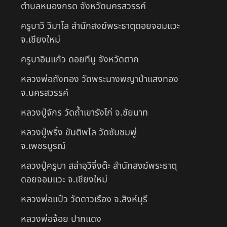
ตำบลหนองกรด จังหวัดนครสวรรค์
ครูบาวิ วิมาโล สำนักสงฆ์พระธาตุดอยจอมแวะ
จ.เชียงใหม่
ครูบาอินแก้ว ดอยทีมู จังหวัดตาก
หลวงพ่อถังทอง วัดพระนางพญาป่าแสงทอง
จ.นครสวรรค์
หลวงปู่จักร วัดถ้ำเขารังไก่ จ.ชัยนาท
หลวงปู่พริ้ง ขันติพโล วัดซับชมพู่
จ.เพชรบูรณ์
หลวงปู่ครูบา สล่าอุวิจิ่งต๊ะ สำนักสงฆ์พระธาตุ
ดอยจอมแวะ จ.เชียงใหม่
หลวงพ่อแป๋ว วัดดาวเรือง จ.สิงห์บุรี
หลวงพ่อจ้อย ปากแดง