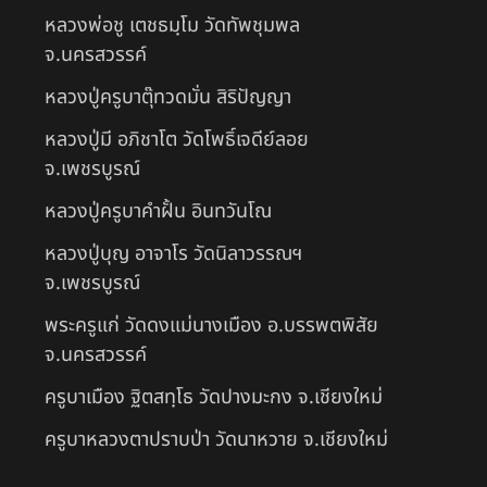
หลวงพ่อชู เตชธมฺโม วัดทัพชุมพล
จ.นครสวรรค์
หลวงปู่ครูบาตุ๊ทวดมั่น สิริปัญญา
หลวงปู่มี อภิชาโต วัดโพธิ์เจดีย์ลอย
จ.เพชรบูรณ์
หลวงปู่ครูบาคำฝั้น อินทวันโณ
หลวงปู่บุญ อาจาโร วัดนิลาวรรณฯ
จ.เพชรบูรณ์
พระครูแก่ วัดดงแม่นางเมือง อ.บรรพตพิสัย
จ.นครสวรรค์
ครูบาเมือง ฐิตสทฺโธ วัดปางมะกง จ.เชียงใหม่
ครูบาหลวงตาปราบป่า วัดนาหวาย จ.เชียงใหม่