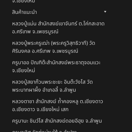
จ.เชียงใหม่
สินค้าแนะนำ
หลวงปู่แม่น สำนักสงฆ์เขาจันทร์ ต.โค่กสะอาด
อ.ศรีเทพ จ.เพชรบูรณ์
หลวงปู่พระครูเฒ่า (พระครูวิสุทธิวาที) วัด
ศิริมงคล อ.ศรีเทพ จ.เพชรบูรณ์
ครูบาออ ปัณฑิต๊ะสำนักสงฆ์พระธาตุจอมแวะ
จ.เชียงใหม่
หลวงปู่สยาก๊วนพระชะยะ อินต๊ะวังโส วัด
พระบาทผาผึ้ง อำเภอลี้ จ.ลำพูน
หลวงตาชา สำนักสงฆ์ ถ้ำคองหลู ต.เชียงดาว
อ.เชียงดาว จ.เชียงใหม่ เสก
ครูบานะ ชินวํโส สำนักสงฆ์ดอยอีฮุย จ.ลำพูน