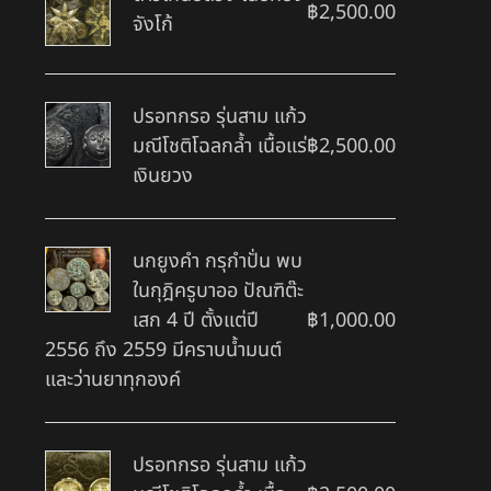
฿
2,500.00
จังโก้
ปรอทกรอ รุ่นสาม แก้ว
มณีโชติโฉลกล้ำ เนื้อแร่
฿
2,500.00
เงินยวง
นกยูงคำ กรุกำปั่น พบ
ในกุฎิครูบาออ ปัณฑิต๊ะ
เสก 4 ปี ตั้งแต่ปี
฿
1,000.00
2556 ถึง 2559 มีคราบน้ำมนต์
และว่านยาทุกองค์
ปรอทกรอ รุ่นสาม แก้ว