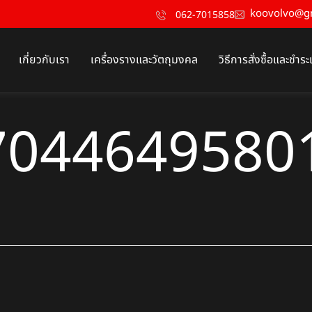
koovolvo@g
062-7015858
เกี่ยวกับเรา
เครื่องรางและวัตถุมงคล
วิธีการสั่งซื้อและชำระ
7044649580