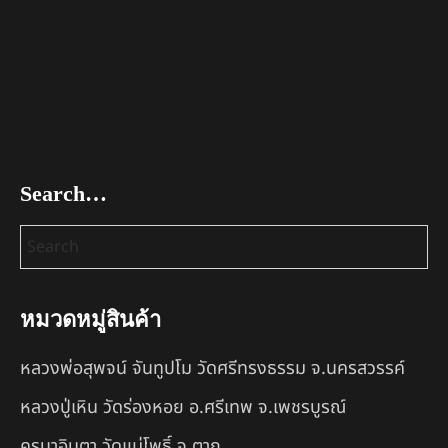
Search…
หมวดหมู่สินค้า
หลวงพ่อสุพจน์ จันทูปโม วัดศรีทรงธรรม จ.นครสวรรค์
หลวงปู่เหิน วัดร่องหอย อ.ศรีเทพ จ.เพชรบูรณ์
ครูบาอินตา วัดแม่โพธิ์ จ.ตาก