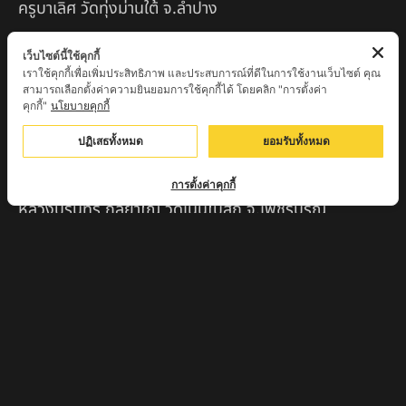
ครูบาเลิศ วัดทุ่งม่านใต้ จ.ลำปาง
หลวงปู่หนู นรินโท วัดวังท่าดี จ.เพชรบูรณ์
เว็บไซต์นี้ใช้คุกกี้
เราใช้คุกกี้เพื่อเพิ่มประสิทธิภาพ และประสบการณ์ที่ดีในการใช้งานเว็บไซต์ คุณ
ครูบาทอง วัดก้อท่า จ.ลำพูน
สามารถเลือกตั้งค่าความยินยอมการใช้คุกกี้ได้ โดยคลิก "การตั้งค่า
คุกกี้"
นโยบายคุกกี้
ครูบาตุ๊เจ้าปู่หว่าหลิ่ง วิระทะโย วัดเวฬุวัน อ.เชียงดาว
จ.เชียงใหม่
ปฏิเสธทั้งหมด
ยอมรับทั้งหมด
ครูบาศรี สุจิตโต บ้านสบก๋ง จ.ลำปาง
การตั้งค่าคุกกี้
หลวงปู่รินทร์ กลฺยาโณ วัดเนินโบสถ์ จ.เพชรบูรณ์
ครูบาเซี๊ยะ นารายณ์แปลงรูป วัดวังตะเคียนทอง
กำแพงเพชร
ครูบาบุดดา วัดหนองบัวคํา จ.ลําพูน
หลวงพ่อเสน่ห์ วัดพันศรี จ.อุทัยธานี
พระอาจารย์นอง มงฺคลิโก วัดอัมพวันดอนใหญ่ ตำบลหนอง
กรด จังหวัดนครสวรรค์