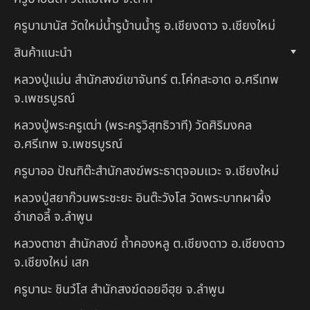
ครูบามานัส วัดใหม่น้ำรูบ้านน้ำรู อ.เชียงดาว จ.เชียงใหม่
สินค้าแนะนำ
หลวงปู่แม่น สำนักสงฆ์เขาจันทร์ ต.โค่กสะอาด อ.ศรีเทพ
จ.เพชรบูรณ์
หลวงปู่พระครูเฒ่า (พระครูวิสุทธิวาที) วัดศิริมงคล
อ.ศรีเทพ จ.เพชรบูรณ์
ครูบาออ ปัณฑิต๊ะสำนักสงฆ์พระธาตุจอมแวะ จ.เชียงใหม่
หลวงปู่สยาก๊วนพระชะยะ อินต๊ะวังโส วัดพระบาทผาผึ้ง
อำเภอลี้ จ.ลำพูน
หลวงตาชา สำนักสงฆ์ ถ้ำคองหลู ต.เชียงดาว อ.เชียงดาว
จ.เชียงใหม่ เสก
ครูบานะ ชินวํโส สำนักสงฆ์ดอยอีฮุย จ.ลำพูน