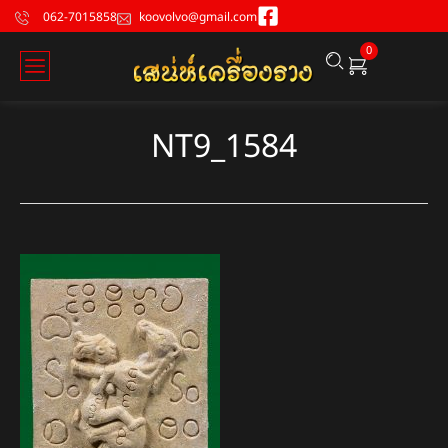
062-7015858
koovolvo@gmail.com
0
NT9_1584