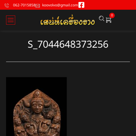
062-7015858
koovolvo@gmail.com
0
S_7044648373256