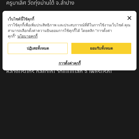
ครูบาเลิศ วัดทุ่งม่านใต้ จ.ลำปาง
หลวงปู่หนู นรินโท วัดวังท่าดี จ.เพชรบูรณ์
เว็บไซต์นี้ใช้คุกกี้
เราใช้คุกกี้เพื่อเพิ่มประสิทธิภาพ และประสบการณ์ที่ดีในการใช้งานเว็บไซต์ คุณ
ครูบาทอง วัดก้อท่า จ.ลำพูน
สามารถเลือกตั้งค่าความยินยอมการใช้คุกกี้ได้ โดยคลิก "การตั้งค่า
คุกกี้"
นโยบายคุกกี้
ครูบาตุ๊เจ้าปู่หว่าหลิ่ง วิระทะโย วัดเวฬุวัน อ.เชียงดาว
จ.เชียงใหม่
ปฏิเสธทั้งหมด
ยอมรับทั้งหมด
ครูบาศรี สุจิตโต บ้านสบก๋ง จ.ลำปาง
การตั้งค่าคุกกี้
หลวงปู่รินทร์ กลฺยาโณ วัดเนินโบสถ์ จ.เพชรบูรณ์
ครูบาเซี๊ยะ นารายณ์แปลงรูป วัดวังตะเคียนทอง
กำแพงเพชร
ครูบาบุดดา วัดหนองบัวคํา จ.ลําพูน
หลวงพ่อเสน่ห์ วัดพันศรี จ.อุทัยธานี
พระอาจารย์นอง มงฺคลิโก วัดอัมพวันดอนใหญ่ ตำบลหนอง
กรด จังหวัดนครสวรรค์