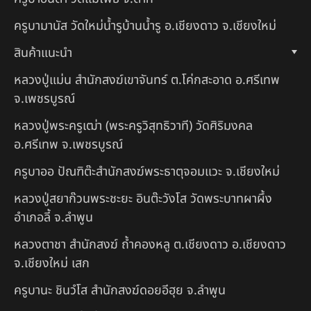
ครูบามานัส วัดใหม่น้ำรูบ้านน้ำรู อ.เชียงดาว จ.เชียงใหม่
สินค้าแนะนำ
หลวงปู่แม่น สำนักสงฆ์เขาจันทร์ ต.โค่กสะอาด อ.ศรีเทพ
จ.เพชรบูรณ์
หลวงปู่พระครูเฒ่า (พระครูวิสุทธิวาที) วัดศิริมงคล
อ.ศรีเทพ จ.เพชรบูรณ์
ครูบาออ ปัณฑิต๊ะสำนักสงฆ์พระธาตุจอมแวะ จ.เชียงใหม่
หลวงปู่สยาก๊วนพระชะยะ อินต๊ะวังโส วัดพระบาทผาผึ้ง
อำเภอลี้ จ.ลำพูน
หลวงตาชา สำนักสงฆ์ ถ้ำคองหลู ต.เชียงดาว อ.เชียงดาว
จ.เชียงใหม่ เสก
ครูบานะ ชินวํโส สำนักสงฆ์ดอยอีฮุย จ.ลำพูน