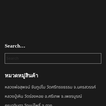
Search…
หมวดหมู่สินค้า
หลวงพ่อสุพจน์ จันทูปโม วัดศรีทรงธรรม จ.นครสวรรค์
หลวงปู่เหิน วัดร่องหอย อ.ศรีเทพ จ.เพชรบูรณ์
ครูบาอินตา วัดแม่โพธิ์ จ.ตาก