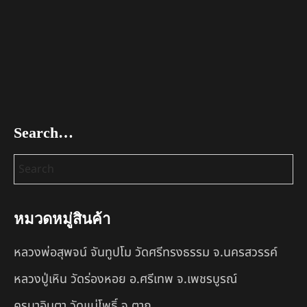
Search…
หมวดหมู่สินค้า
หลวงพ่อสุพจน์ จันทูปโม วัดศรีทรงธรรม จ.นครสวรรค์
หลวงปู่เหิน วัดร่องหอย อ.ศรีเทพ จ.เพชรบูรณ์
ครูบาอินตา วัดแม่โพธิ์ จ.ตาก