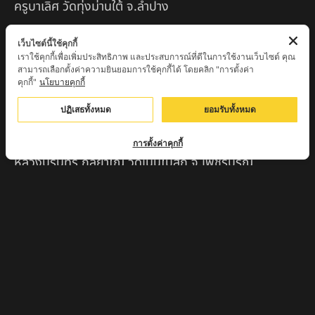
ครูบาเลิศ วัดทุ่งม่านใต้ จ.ลำปาง
หลวงปู่หนู นรินโท วัดวังท่าดี จ.เพชรบูรณ์
เว็บไซต์นี้ใช้คุกกี้
เราใช้คุกกี้เพื่อเพิ่มประสิทธิภาพ และประสบการณ์ที่ดีในการใช้งานเว็บไซต์ คุณ
ครูบาทอง วัดก้อท่า จ.ลำพูน
สามารถเลือกตั้งค่าความยินยอมการใช้คุกกี้ได้ โดยคลิก "การตั้งค่า
คุกกี้"
นโยบายคุกกี้
ครูบาตุ๊เจ้าปู่หว่าหลิ่ง วิระทะโย วัดเวฬุวัน อ.เชียงดาว
จ.เชียงใหม่
ปฏิเสธทั้งหมด
ยอมรับทั้งหมด
ครูบาศรี สุจิตโต บ้านสบก๋ง จ.ลำปาง
การตั้งค่าคุกกี้
หลวงปู่รินทร์ กลฺยาโณ วัดเนินโบสถ์ จ.เพชรบูรณ์
ครูบาเซี๊ยะ นารายณ์แปลงรูป วัดวังตะเคียนทอง
กำแพงเพชร
ครูบาบุดดา วัดหนองบัวคํา จ.ลําพูน
หลวงพ่อเสน่ห์ วัดพันศรี จ.อุทัยธานี
พระอาจารย์นอง มงฺคลิโก วัดอัมพวันดอนใหญ่ ตำบลหนอง
กรด จังหวัดนครสวรรค์