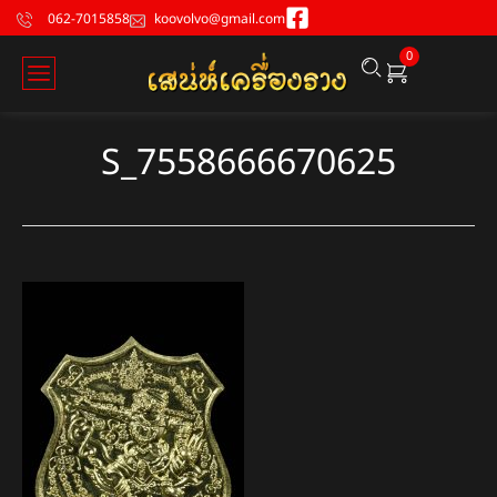
062-7015858
koovolvo@gmail.com
0
S_7558666670625