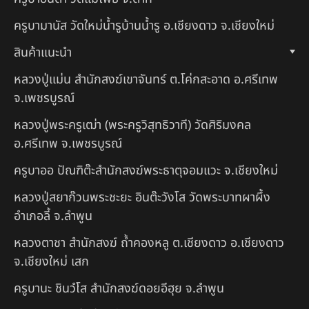
ครูบามานัส วัดใหม่น้ำรูบ้านน้ำรู อ.เชียงดาว จ.เชียงใหม่
สินค้าแนะนำ
หลวงปู่แม่น สำนักสงฆ์เขาจันทร์ ต.โค่กสะอาด อ.ศรีเทพ
จ.เพชรบูรณ์
หลวงปู่พระครูเฒ่า (พระครูวิสุทธิวาที) วัดศิริมงคล
อ.ศรีเทพ จ.เพชรบูรณ์
ครูบาออ ปัณฑิต๊ะสำนักสงฆ์พระธาตุจอมแวะ จ.เชียงใหม่
หลวงปู่สยาก๊วนพระชะยะ อินต๊ะวังโส วัดพระบาทผาผึ้ง
อำเภอลี้ จ.ลำพูน
หลวงตาชา สำนักสงฆ์ ถ้ำคองหลู ต.เชียงดาว อ.เชียงดาว
จ.เชียงใหม่ เสก
ครูบานะ ชินวํโส สำนักสงฆ์ดอยอีฮุย จ.ลำพูน