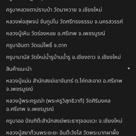
ครูบาหลวงตาปราบป่า วัดนาหวาย จ.เชียงใหม่
หลวงพ่อสุพจน์ จันทูปโม วัดศรีทรงธรรม จ.นครสวรรค์
หลวงปู่เหิน วัดร่องหอย อ.ศรีเทพ จ.เพชรบูรณ์
ครูบาอินตา วัดแม่โพธิ์ จ.ตาก
ครูบามานัส วัดใหม่น้ำรูบ้านน้ำรู อ.เชียงดาว จ.เชียงใหม่
สินค้าแนะนำ
หลวงปู่แม่น สำนักสงฆ์เขาจันทร์ ต.โค่กสะอาด อ.ศรีเทพ
จ.เพชรบูรณ์
หลวงปู่พระครูเฒ่า (พระครูวิสุทธิวาที) วัดศิริมงคล
อ.ศรีเทพ จ.เพชรบูรณ์
ครูบาออ ปัณฑิต๊ะสำนักสงฆ์พระธาตุจอมแวะ จ.เชียงใหม่
หลวงปู่สยาก๊วนพระชะยะ อินต๊ะวังโส วัดพระบาทผาผึ้ง