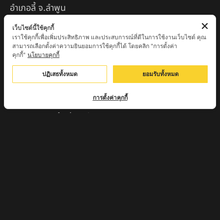
อำเภอลี้ จ.ลำพูน
หลวงตาชา สำนักสงฆ์ ถ้ำคองหลู ต.เชียงดาว อ.เชียงดาว
เว็บไซต์นี้ใช้คุกกี้
เราใช้คุกกี้เพื่อเพิ่มประสิทธิภาพ และประสบการณ์ที่ดีในการใช้งานเว็บไซต์ คุณ
จ.เชียงใหม่ เสก
สามารถเลือกตั้งค่าความยินยอมการใช้คุกกี้ได้ โดยคลิก "การตั้งค่า
คุกกี้"
นโยบายคุกกี้
ครูบานะ ชินวํโส สำนักสงฆ์ดอยอีฮุย จ.ลำพูน
ปฏิเสธทั้งหมด
ยอมรับทั้งหมด
ครูบาเลิศ วัดทุ่งม่านใต้ จ.ลำปาง
หลวงปู่หนู นรินโท วัดวังท่าดี จ.เพชรบูรณ์
การตั้งค่าคุกกี้
ครูบาทอง วัดก้อท่า จ.ลำพูน
ครูบาตุ๊เจ้าปู่หว่าหลิ่ง วิระทะโย วัดเวฬุวัน อ.เชียงดาว
จ.เชียงใหม่
ครูบาศรี สุจิตโต บ้านสบก๋ง จ.ลำปาง
หลวงปู่รินทร์ กลฺยาโณ วัดเนินโบสถ์ จ.เพชรบูรณ์
ครูบาเซี๊ยะ นารายณ์แปลงรูป วัดวังตะเคียนทอง