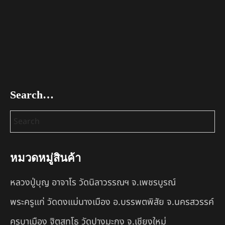
Search…
หมวดหมู่สินค้า
หลวงปู่บุญ อาจาโร วัดนิลาวรรณฯ จ.เพชรบูรณ์
พระครูแก่ วัดดงแม่นางเมือง อ.บรรพตพิสัย จ.นครสวรรค์
ครูบาเมือง ฐิตสทฺโธ วัดปางมะกง จ.เชียงใหม่