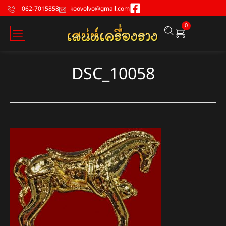
062-7015858
koovolvo@gmail.com
0
DSC_10058